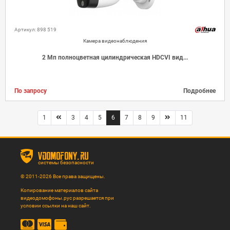
Артикул: 898 519
Камера видеонаблюдения
2 Мп полноцветная цилиндрическая HDCVI вид...
По запросу
Подробнее
1
3
4
5
6
7
8
9
11
vdomofony.ru
системы безопасности
© 2011-2026 Все права защищены.
Копирование материалов сайта
видеодомофоны.рус разрешается при
условии ссылки на наш сайт.