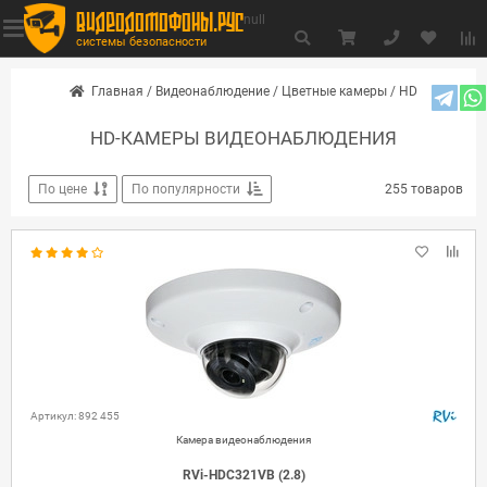
видеодомофоны.рус
null
системы безопасности
Главная
/
Видеонаблюдение
/
Цветные камеры
/
HD
HD-КАМЕРЫ ВИДЕОНАБЛЮДЕНИЯ
По цене
По популярности
255 товаров
Артикул: 892 455
Камера видеонаблюдения
RVi-HDC321VB (2.8)