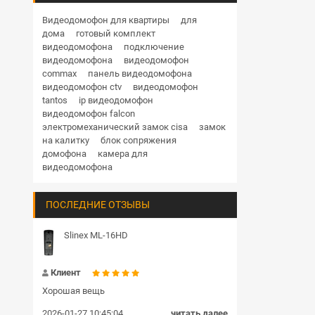
Дверные доводчики
Купольная поворотная уличные
Видеодомофон для квартиры
для
дома
готовый комплект
HD
1 Мп
1.3 Мп
2 Мп
3 Мп
4 Мп
Кнопки выхода
видеодомофона
подключение
5 Мп
6 Мп
8 Мп
12 Мп
видеодомофона
видеодомофон
Гибкие переходы
commax
панель видеодомофона
RVi
Hikvision
Hiwatch
Dahua
видеодомофон ctv
видеодомофон
TRASSIR
BEWARD
Комплекты и готовые решения СКУД
tantos
ip видеодомофон
видеодомофон falcon
Блоки сопряжения
электромеханический замок cisa
замок
на калитку
блок сопряжения
Передатчик и приемник
домофона
камера для
видеодомофона
Шлагбаумы
ПОСЛЕДНИЕ ОТЗЫВЫ
Пульт управления
Громкоговорители
Slinex ML-16HD
Замки цилиндровые
Клиент
Хорошая вещь
2026-01-27 10:45:04
читать далее