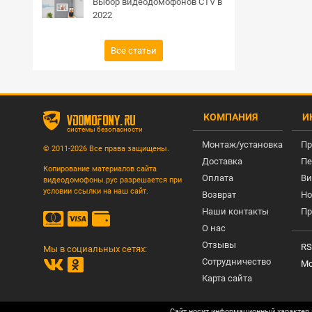
Выбор видеодомофонов CTV в
2022
Все статьи
КОМПАНИЯ
И
vdomofony.ru
системы безопасности
Монтаж/установка
Пр
© 2011-2026 Все права защищены.
Доставка
Пе
Копирование материалов сайта
Оплата
Ви
видеодомофоны.рус разрешается при
условии ссылки на наш сайт.
Возврат
Но
Наши контакты
Пр
О нас
Отзывы
RS
Мы в социальных сетях:
Сотрудничество
Мо
Карта сайта
Сайт носит информационный характер 