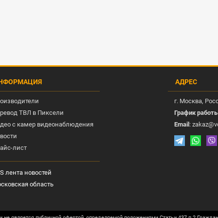
НФОРМАЦИЯ
АДРЕС
оизводители
г.
Москва
, Рос
ревод ТВЛ в Пиксели
График работ
део с камер видеонаблюдения
Email
:
zakaz@v
вости
айс-лист
S лента новостей
сковская область
и не является публичной офертой, определяемой положениями Статьи 437 п.2 Гражда