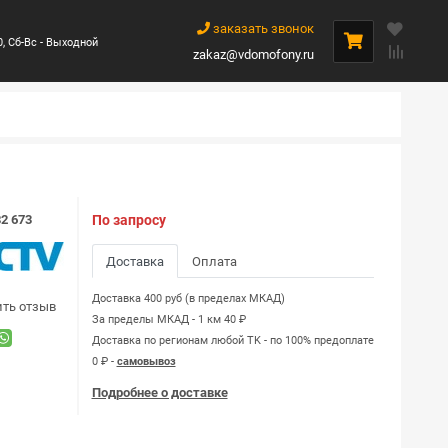
заказать звонок
0, Сб-Вс - Выходной
zakaz@vdomofony.ru
2 673
По запросу
Доставка
Оплата
Доставка 400 руб (в пределах МКАД)
ить отзыв
За пределы МКАД - 1 км 40 ₽
Доставка по регионам любой TK - по 100% предоплате
0 ₽ -
самовывоз
Подробнее о доставке