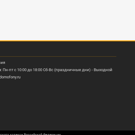
сия
ы
: Пн-пт с 10:00 до 18:00 Сб-Вс (праздничные дни) - Выходной
domofony.ru
нского кодекса Российской Федерации.