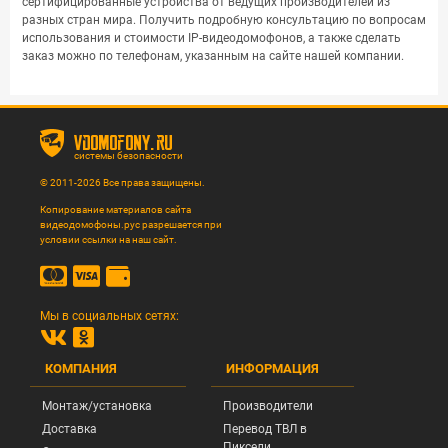
сертифицированные устройства от ведущих производителей из
разных стран мира. Получить подробную консультацию по вопросам
использования и стоимости IP-видеодомофонов, а также сделать
заказ можно по телефонам, указанным на сайте нашей компании.
vdomofony.ru
системы безопасности
© 2011-2026 Все права защищены.
Копирование материалов сайта
видеодомофоны.рус разрешается при
условии ссылки на наш сайт.
Мы в социальных сетях:
КОМПАНИЯ
ИНФОРМАЦИЯ
Монтаж/установка
Производители
Доставка
Перевод ТВЛ в
Пиксели