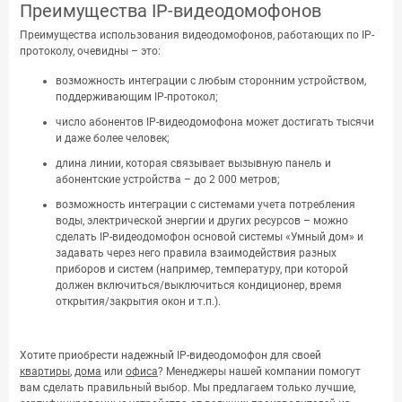
Преимущества IP-видеодомофонов
Преимущества использования видеодомофонов, работающих по IP-
протоколу, очевидны – это:
возможность интеграции с любым сторонним устройством,
поддерживающим IP-протокол;
число абонентов IP-видеодомофона может достигать тысячи
и даже более человек;
длина линии, которая связывает вызывную панель и
абонентские устройства – до 2 000 метров;
возможность интеграции с системами учета потребления
воды, электрической энергии и других ресурсов – можно
сделать IP-видеодомофон основой системы «Умный дом» и
задавать через него правила взаимодействия разных
приборов и систем (например, температуру, при которой
должен включиться/выключиться кондиционер, время
открытия/закрытия окон и т.п.).
Хотите приобрести надежный IP-видеодомофон для своей
квартиры
,
дома
или
офиса
? Менеджеры нашей компании помогут
вам сделать правильный выбор. Мы предлагаем только лучшие,