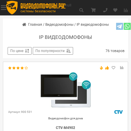
видеодомофоны.рус
null
системы безопасности
Главная
/
Видеодомофоны
/
IP видеодомофоны
IP ВИДЕОДОМОФОНЫ
По цене
По популярности
76 товаров
Артикул: 900 531
Видеодомофон для дома
CTV-M4902