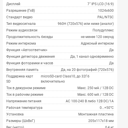
Дисплей
7˝ IPS LCD (16:9)
Разрешение (ГхВ)
1024x600
Стандарт видео
PAL/NTSC
Тип видеосигнала
960H (720х576) или ниже (аналог)
Режим аудиосвязи
Полудуплекс
Продолжительность беседы
не менее 120 секунд
Режим интеркома
Адресный интерком
Функция «Автоответчик»
Да
Функция детектора движения
Да, 1 канал одновременно
Функция фоторамки и часов
Да
Внутренняя память
Да, на 20 фотографий (720x576)
Поддержка карт
microSD-card Class10, до 32Гб
SD
включительно
Ток в дежурном режиме
Макс. 250 мА / 12В DC
Ток в рабочем режиме
Макс. 600 мА / 12В DC
Напряжение питания
АС 100-240 В либо 12В DC/1A
Рабочая температура
0...+50°С
Установка
Монтажная пластина
Размеры (ШхВхГ)
205x117x18 мм
Вес (нетто)
0,4 кг