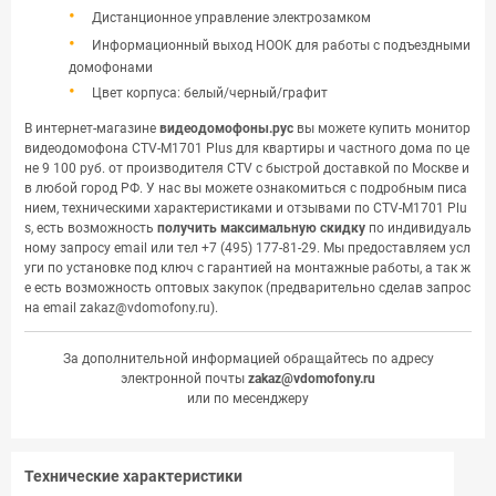
Дистанционное управление электрозамком
Информационный выход HOOK для работы с подъездными
домофонами
Цвет корпуса: белый/черный/графит
В интернет-магазине
видеодомофоны.рус
вы можете купить монитор
видеодомофона CTV-M1701 Plus для квартиры и частного дома по це
не 9 100 руб. от производителя CTV с быстрой доставкой по Москве и
в любой город РФ. У нас вы можете ознакомиться с подробным писа
нием, техническими характеристиками и отзывами по CTV-M1701 Plu
s, есть возможность
получить максимальную скидку
по индивидуаль
ному запросу email или тел
+7 (495) 177-81-29
. Мы предоставляем усл
уги по установке под ключ с гарантией на монтажные работы, а так ж
е есть возможность оптовых закупок (предварительно сделав запрос
на email
zakaz@vdomofony.ru
).
За дополнительной информацией обращайтесь по адресу
электронной почты
zakaz@vdomofony.ru
или по месенджеру
Технические характеристики