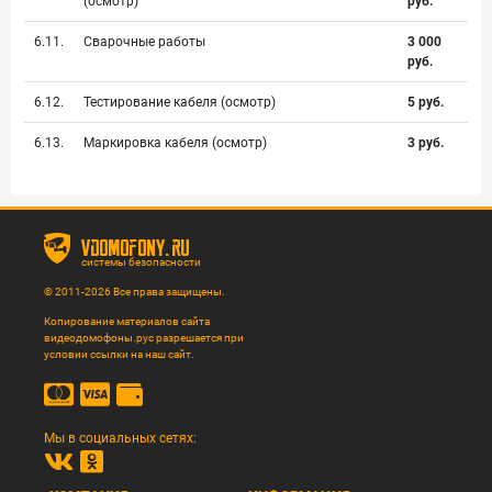
(осмотр)
руб.
6.11.
Сварочные работы
3 000
руб.
6.12.
Тестирование кабеля (осмотр)
5 руб.
6.13.
Маркировка кабеля (осмотр)
3 руб.
vdomofony.ru
системы безопасности
© 2011-2026 Все права защищены.
Копирование материалов сайта
видеодомофоны.рус разрешается при
условии ссылки на наш сайт.
Мы в социальных сетях: