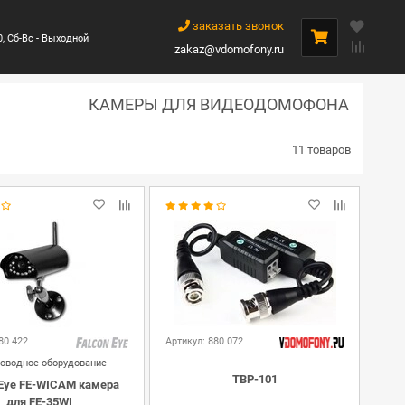
заказать звонок
0, Сб-Вс - Выходной
zakaz@vdomofony.ru
КАМЕРЫ ДЛЯ ВИДЕОДОМОФОНА
11 товаров
80 422
Артикул: 880 072
оводное оборудование
TBP-101
 Eye FE-WICAM камера
для FE-35WI