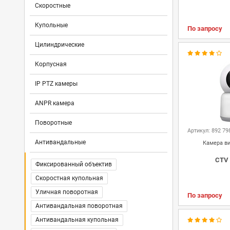
Hikvision
RVi
Dahua
HiWatch
32-х канальные
64-x канальный
Скоростные
Tantos
CTV
BEWARD
Гибридный
Wi-Fi
3G
4G
Купольные
По запросу
RVi
Hikvision
Dahua
HiWatch
Цилиндрические
TRASSIR
BEWARD
CTV
Корпусная
IP PTZ камеры
ANPR камера
Поворотные
Артикул: 892 79
Антивандальные
Камера в
CTV
Фиксированный объектив
Скоростная купольная
Уличная поворотная
По запросу
Антивандальная поворотная
Антивандальная купольная