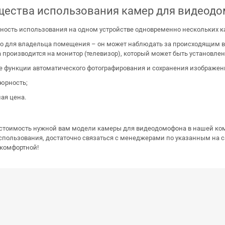
ества использования камер для видеод
ость использования на одном устройстве одновременно нескольких ка
во для владельца помещения – он может наблюдать за происходящим в
 производится на монитор (телевизор), который может быть установле
 функции автоматического фотографирования и сохранения изображени
юрность;
ая цена.
 стоимость нужной вам модели камеры для видеодомофона в нашей ко
использования, достаточно связаться с менеджерами по указанным на 
 комфортной!