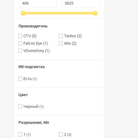
Кнопки выхода
Гибкие переходы
Производитель
Комплекты и готовые решения СКУД
CTV (5)
Tantos (2)
Блоки сопряжения
Falcon Eye (1)
Atis (2)
VDomofony (1)
Передатчик и приемник
Шлагбаумы
ИК-подсветка
Пульт управления
Есть
(1)
Громкоговорители
Цвет
Замки цилиндровые
Черный
(1)
Разрешение, Мп
1
2
(1)
(5)