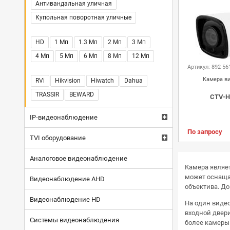
Антивандальная уличная
Купольная поворотная уличные
HD
1 Мп
1.3 Мп
2 Мп
3 Мп
4 Мп
5 Мп
6 Мп
8 Мп
12 Мп
Артикул: 892 56
Камера в
RVi
Hikvision
Hiwatch
Dahua
TRASSIR
BEWARD
CTV-H
IP-видеонаблюдение
По запросу
Hikvision
RVi
Dahua
HiWatch
TVI оборудование
Tantos
CTV
Trassir
BEWARD
Hikvision
RVi
Dahua
HiWatch
Аналоговое видеонаблюдение
Камера являет
Tantos
CTV
Trassir
может оснаща
Видеонаблюдение AHD
объектива. Д
Видеонаблюдение HD
На один видео
входной двери
Системы видеонаблюдения
более камеры