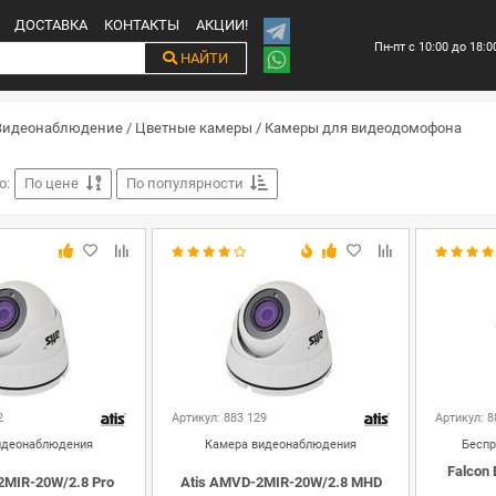
ДОСТАВКА
КОНТАКТЫ
АКЦИИ!
Пн-пт с 10:00 до 18:0
НАЙТИ
Видеонаблюдение
/
Цветные камеры
/
Камеры для видеодомофона
о:
По цене
По популярности
2
Артикул: 883 129
Артикул: 8
идеонаблюдения
Камера видеонаблюдения
Беспр
Falcon
2MIR-20W/2.8 Pro
Atis AMVD-2MIR-20W/2.8 MHD