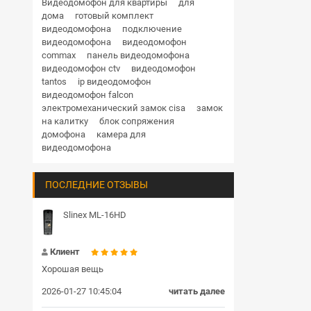
Видеодомофон для квартиры
для
дома
готовый комплект
видеодомофона
подключение
видеодомофона
видеодомофон
commax
панель видеодомофона
видеодомофон ctv
видеодомофон
tantos
ip видеодомофон
видеодомофон falcon
электромеханический замок cisa
замок
на калитку
блок сопряжения
домофона
камера для
видеодомофона
ПОСЛЕДНИЕ ОТЗЫВЫ
Slinex ML-16HD
Клиент
Хорошая вещь
2026-01-27 10:45:04
читать далее