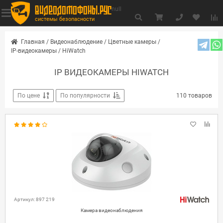
видеодомофоны.рус
null
системы безопасности
Главная
/
Видеонаблюдение
/
Цветные камеры
/
IP-видеокамеры
/
HiWatch
IP ВИДЕОКАМЕРЫ HIWATCH
По цене
По популярности
110 товаров
Артикул: 897 219
Камера видеонаблюдения