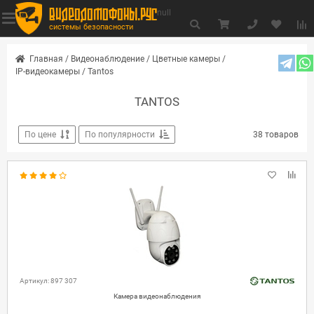
видеодомофоны.рус
null
системы безопасности
Главная
/
Видеонаблюдение
/
Цветные камеры
/
IP-видеокамеры
/
Tantos
TANTOS
По цене
По популярности
38 товаров
Артикул: 897 307
Камера видеонаблюдения