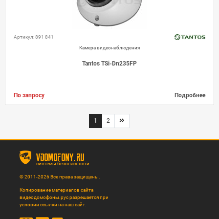
Артикул: 891 841
Камера видеонаблюдения
Tantos TSi-Dn235FP
По запросу
Подробнее
1
2
vdomofony.ru
системы безопасности
© 2011-2026 Все права защищены.
Копирование материалов сайта
видеодомофоны.рус разрешается при
условии ссылки на наш сайт.