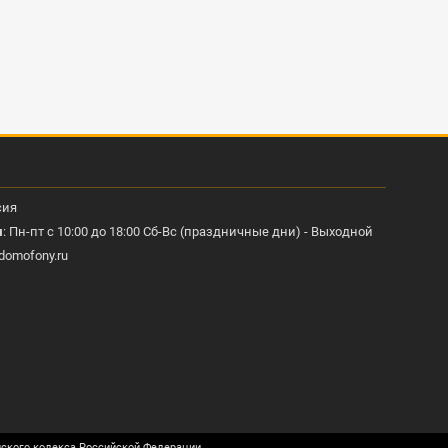
сия
ы
: Пн-пт с 10:00 до 18:00 Сб-Вс (праздничные дни) - Выходной
domofony.ru
нского кодекса Российской Федерации.