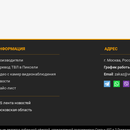
НФОРМАЦИЯ
АДРЕС
оизводители
г.
Москва
, Рос
ревод ТВЛ в Пиксели
График работ
део с камер видеонаблюдения
Email
:
zakaz@v
вости
айс-лист
S лента новостей
сковская область
и не является публичной офертой, определяемой положениями Статьи 437 п.2 Гражда