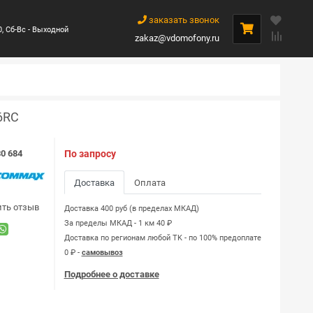
заказать звонок
0, Сб-Вс - Выходной
zakaz@vdomofony.ru
6RC
0 684
По запросу
Доставка
Оплата
ить отзыв
Доставка 400 руб (в пределах МКАД)
За пределы МКАД - 1 км 40 ₽
Доставка по регионам любой TK - по 100% предоплате
0 ₽ -
самовывоз
Подробнее о доставке