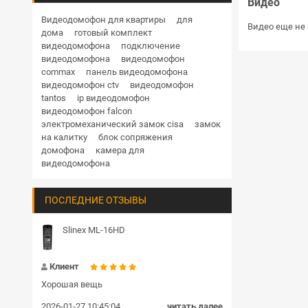
Видео
Дверные доводчики
Купольная поворотная уличные
Видеодомофон для квартиры
для
Видео еще не 
дома
готовый комплект
HD
1 Мп
1.3 Мп
2 Мп
3 Мп
4 Мп
Кнопки выхода
видеодомофона
подключение
5 Мп
6 Мп
8 Мп
12 Мп
видеодомофона
видеодомофон
Гибкие переходы
commax
панель видеодомофона
RVi
Hikvision
Hiwatch
Dahua
видеодомофон ctv
видеодомофон
TRASSIR
BEWARD
Комплекты и готовые решения СКУД
tantos
ip видеодомофон
видеодомофон falcon
Блоки сопряжения
электромеханический замок cisa
замок
на калитку
блок сопряжения
Передатчик и приемник
домофона
камера для
видеодомофона
Шлагбаумы
ПОСЛЕДНИЕ ОТЗЫВЫ
Пульт управления
Громкоговорители
Slinex ML-16HD
Замки цилиндровые
Клиент
Хорошая вещь
2026-01-27 10:45:04
читать далее