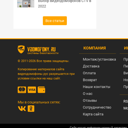
Выбор видеодомофонов CTV в
2022
Все статьи
КОМПАНИЯ
И
vdomofony.ru
системы безопасности
Монтаж/установка
Пр
© 2011-2026 Все права защищены.
Доставка
Пе
Копирование материалов сайта
Оплата
Ви
видеодомофоны.рус разрешается при
условии ссылки на наш сайт.
Возврат
Но
Наши контакты
Пр
О нас
Отзывы
RS
Мы в социальных сетях:
Сотрудничество
Мо
Карта сайта
Сайт носит информационный характер 