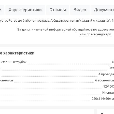
е
Характеристики
Отзывы
Видео
Докумен
устройство до 6 абонентов,разд./общ.вызов, связь"каждый с каждым", 
За дополнительной информацией обращайтесь по адресу эл
или по месенджеру
е характеристики
нительных трубок
ь
Не
4 провод
бонентов
6 абоненто
12V D
Кнопк
220х114х66м