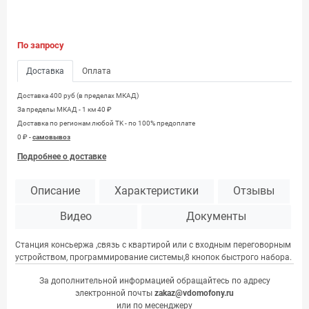
По запросу
Доставка
Оплата
Доставка 400 руб (в пределах МКАД)
За пределы МКАД - 1 км 40 ₽
Доставка по регионам любой TK - по 100% предоплате
0 ₽ -
самовывоз
Подробнее о доставке
Описание
Характеристики
Отзывы
Видео
Документы
Cтанция консьержа ,связь с квартирой или с входным переговорным
устройством, программирование системы,8 кнопок быстрого набора.
За дополнительной информацией обращайтесь по адресу
электронной почты
zakaz@vdomofony.ru
или по месенджеру