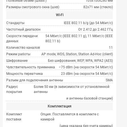
Полезный объем (шхвхг)
105x100x280 мм
Размеры смотрового окна (шхв)
82x71 мм (стекло)
Wi-Fi
Стандарты
IEEE 802.11 b/g (до 54 Мбит/с)
Частотный диапазон
От 2.412 до 2.462 ГГц
Скорости передачи
54 Мбит/с (IEEE 802.11 g), 11 Мбит/с (IEEE
данных
802.11 b)
Количество каналов
11
Режим работы
AP mode, WDS, Station, Station Ad-Hoc (client)
Шифрование
Без шифрования, WEP, WPA, WPA2 (AES)
Чувствительность приемника
–75 dBm (на скорости 54 Мбит/с)
Мощность переатчика
23 dBm (на скорости 54 Мбит/с)
Разъем для подключения антенны
SMA
Радиус
Более 50 км (в зависимости от установленной
покрытия
антенны
и антенны базовой станции)
Комплектация
Комплект
Опция. Поставляется в комплекте с
поставки
камерой
(цена указана без учета камеры)