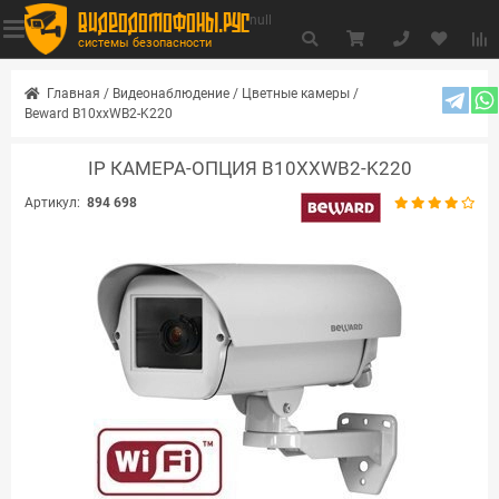
видеодомофоны.рус
null
системы безопасности
Главная
/
Видеонаблюдение
/
Цветные камеры
/
Beward B10xxWB2-K220
IP КАМЕРА-ОПЦИЯ B10XXWB2-K220
Артикул:
894 698