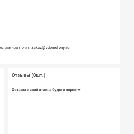
ектронной почты
zakaz@vdomofony.ru
Отзывы (0шт.)
E
Оставьте свой отзыв, будьте первым!
7
0
)
)
я
и