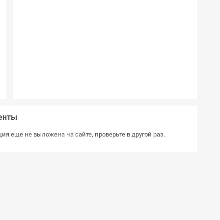
)
М
)
%
)
C
H
м
енты
ия еще не выложена на сайте, проверьте в другой раз.