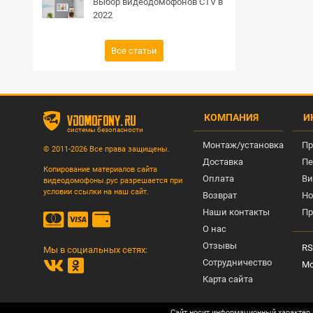
Выбор видеодомофонов CTV в
2022
Все статьи
КОМПАНИЯ
И
vdomofony.ru
системы безопасности
Монтаж/установка
Пр
© 2011-2026 Все права защищены.
Доставка
Пе
Копирование материалов сайта
Оплата
Ви
видеодомофоны.рус разрешается при
условии ссылки на наш сайт.
Возврат
Но
Наши контакты
Пр
О нас
Отзывы
RS
Мы в социальных сетях:
Сотрудничество
Мо
Карта сайта
Сайт носит информационный характер 