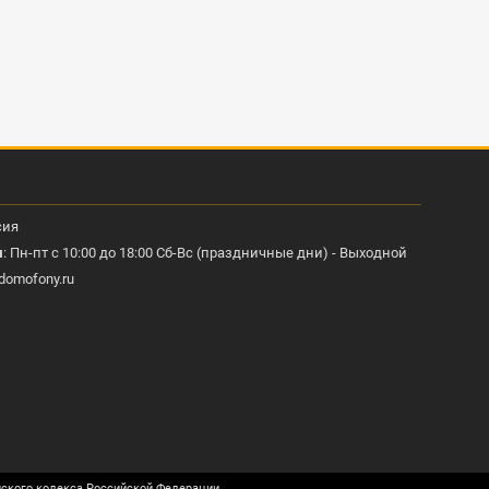
сия
ы
: Пн-пт с 10:00 до 18:00 Сб-Вс (праздничные дни) - Выходной
domofony.ru
нского кодекса Российской Федерации.