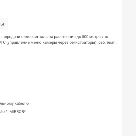
ты
я передачи видеосигнала на расстояние до 500 метров по
UTC (управление меню камеры через регистраторы), раб. темп.
альному кабелю
tor*, MIRROR*