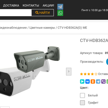
ДОСТАВКА
КОНТАКТЫ
АКЦИИ!
Пн-пт с 10:00 до 18:0
НАЙТИ
Видеонаблюдение
/
Цветные камеры
/
CTV-HDB362A(G) ME
CTV-HDB362A
Артикул товара:
89
Производитель:
Остав
Цвет:
Белый
Графит