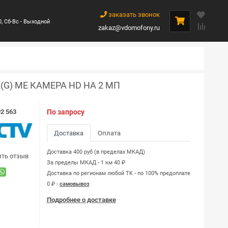
заказать звонок
0, Сб-Вс - Выходной
zakaz@vdomofony.ru
(G) ME КАМЕРА HD НА 2 МП
2 563
По запросу
Доставка
Оплата
Доставка 400 руб (в пределах МКАД)
ить отзыв
За пределы МКАД - 1 км 40 ₽
Доставка по регионам любой TK - по 100% предоплате
0 ₽ -
самовывоз
Подробнее о доставке