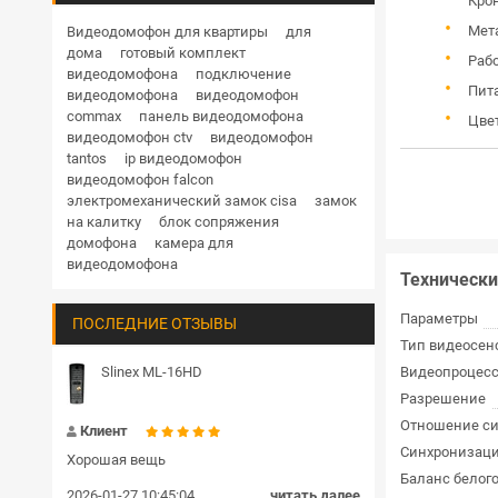
Кро
Дверные доводчики
Купольная поворотная уличные
Мет
Видеодомофон для квартиры
для
дома
готовый комплект
HD
1 Мп
1.3 Мп
2 Мп
3 Мп
4 Мп
Кнопки выхода
Рабо
видеодомофона
подключение
5 Мп
6 Мп
8 Мп
12 Мп
Пит
видеодомофона
видеодомофон
Гибкие переходы
commax
панель видеодомофона
RVi
Hikvision
Hiwatch
Dahua
Цвет
видеодомофон ctv
видеодомофон
TRASSIR
BEWARD
Комплекты и готовые решения СКУД
tantos
ip видеодомофон
видеодомофон falcon
Блоки сопряжения
электромеханический замок cisa
замок
на калитку
блок сопряжения
Передатчик и приемник
домофона
камера для
видеодомофона
Технически
Шлагбаумы
Параметры
ПОСЛЕДНИЕ ОТЗЫВЫ
Пульт управления
Тип видеосен
Громкоговорители
Slinex ML-16HD
Видеопроцес
Разрешение
Замки цилиндровые
Отношение с
Клиент
Синхронизац
Хорошая вещь
Баланс белог
2026-01-27 10:45:04
читать далее