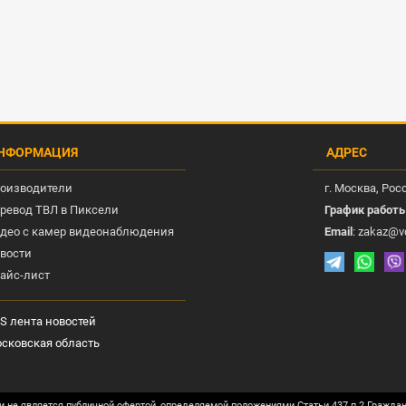
НФОРМАЦИЯ
АДРЕС
оизводители
г.
Москва
, Рос
ревод ТВЛ в Пиксели
График работ
део с камер видеонаблюдения
Email
:
zakaz@v
вости
айс-лист
S лента новостей
сковская область
и не является публичной офертой, определяемой положениями Статьи 437 п.2 Гражда