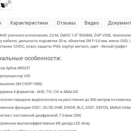
е
Характеристики
Отзывы
Видео
Докумен
HD уличного исполнения, 2,0 M, CMOS 1/3” BG0806, DSP V30E, технологи
 кабелю, дальность подсветки 20 м, объектив 2М f=3,6 мм, меню OSD, 
 питание 12VDC, класс защиты IP66, корпус металл, цвет - белый/графит
нальные особенности:
ор Aptina AR0237
ропроцессор V30
решение 2М (1920*1080)
ержка 4 форматов - AHD, TVI, CVI и ANALOG
нология передачи видеосигнала на расстояние до 500 метров по коакси
оенные функции OSD*, 2D/3D-DNR, DWDR, BLC, DSS*, DEFOG, Motion Detec
ктив с постоянной диафрагмой, f 3.6мм (2M)
строенных высокоэффективных ИК диода LED Array