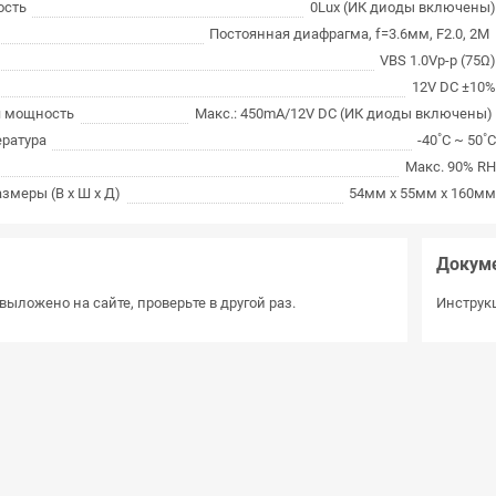
ость
0Lux (ИК диоды включены
Постоянная диафрагма, f=3.6мм, F2.0, 2
VBS 1.0Vp-p (75Ω
12V DC ±10
я мощность
Макс.: 450mA/12V DC (ИК диоды включены
ература
-40˚C ~ 50˚
Макс. 90% R
змеры (В х Ш х Д)
54мм x 55мм х 160м
Докум
выложено на сайте, проверьте в другой раз.
Инструкц