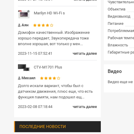
Чувствительн
Объектив
Marilyn HD Wi-Fi s
Видеовыход
Питание
Аян
Потребляема
Домофон качественный. Изображение
Рабочая темп
хорошо передает, Звукопередача тоже
вполне хорошая, вот только у мен...
Влажность
Габаритные ра
2023-11-15 07:52:41
читать далее
CTV-M1701 Plus
Видео
Михаил
Видео еще не 
Долго искали вариант, чтобы был с
датчиком движения, плюс еще, что есть
функция памяти, нам подошел ещ...
2023-02-08 07:18:44
читать далее
ПОСЛЕДНИЕ НОВОСТИ