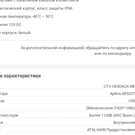
нштейн с кабельным каналом в комплекте
аллический корпус, класс защиты IP66
чая температура -40˚C ~ 50˚C
ание 12V DC
 корпуса: белый
За дополнительной информацией обращайтесь по адресу эл
или по месенджеру
е характеристики
CTV-HDB362A M
сора
Aptina AR023
сор
V3
2Мегапикселя (1920*1080
игнал/шум
Более 110dB (AGC Выкл.
ия
Внутрення
о
ATW/AWB/Предустановк