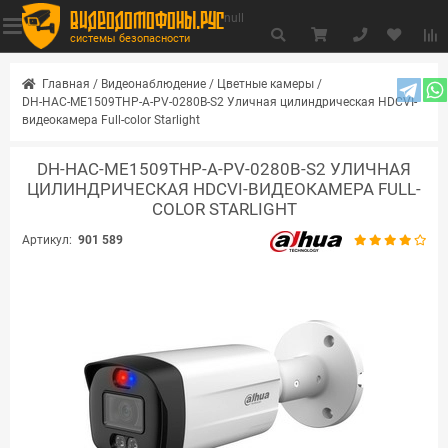
видеодомофоны.рус
null
системы безопасности
Главная
/
Видеонаблюдение
/
Цветные камеры
/
DH-HAC-ME1509THP-A-PV-0280B-S2 Уличная цилиндрическая HDCVI-
видеокамера Full-color Starlight
DH-HAC-ME1509THP-A-PV-0280B-S2 УЛИЧНАЯ
ЦИЛИНДРИЧЕСКАЯ HDCVI-ВИДЕОКАМЕРА FULL-
COLOR STARLIGHT
Артикул:
901 589