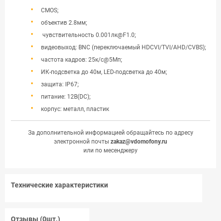
CMOS;
объектив 2.8мм;
чувствительность 0.001лк@F1.0;
видеовыход: BNC (переключаемый HDCVI/TVI/AHD/CVBS);
частота кадров: 25к/с@5Мп;
ИК-подсветка до 40м, LED-подсветка до 40м;
защита: IP67;
питание: 12В(DC);
корпус: металл, пластик
За дополнительной информацией обращайтесь по адресу
электронной почты
zakaz@vdomofony.ru
или по месенджеру
Технические характеристики
Отзывы (0шт.)