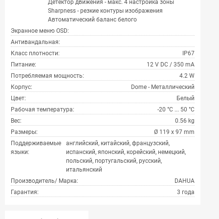
Детектор движения - макс. 4 настройка зоны
Sharpness - резкие контуры изображения
Автоматический баланс белого
Экранное меню OSD:
Антивандальная:
Класс плотности:
IP67
Питание:
12 V DC / 350 mA
Потребляемая мощность:
4.2 W
Корпус:
Dome - Металлический
Цвет:
Белый
Рабочая температура:
-20 °C ... 50 °C
Вес:
0.56 kg
Размеры:
Ø 119 x 97 mm
Поддерживаемые
английский, китайский, французский,
языки:
испанский, японский, корейский, немецкий,
польский, португальский, русский,
итальянский
Производитель/ Марка:
DAHUA
Гарантия:
3 года