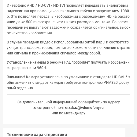
Интерфейс AHD / HD-CVI / HD-TVI позволяет передавать аналоговый
видеосигнал при помощи коаксиального кабеля с разрешением 1080
p. Это позволяет передачу изображений с разрешением HD на рассто
янии даже 500 m с сохранением низких расходов монтажа. Во время
передачи не выступают задержки и сохраняется оригинальное, высок
ое качество изображения.
В случае передачи видео с использованием витой пары и соответств
ующих трансформаторов, помните о возможности появления отраже
ния сигнала и проникновения сигналов между собой.
Установление камеры в режиме PAL позволяет получать изображени
е с разрешением 960H.
Внимание! Камера установлена по умолчанию в стандарте HD-CVI. Чт
обы изменить стандарт камеры требуется контроллер PFM820, досту
пный отдельно.
За дополнительной информацией обращайтесь по адресу
электронной почты
zakaz@vdomofony.ru
или по месенджеру
Технические характеристики