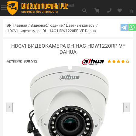
видеодомофоны.рус
null
системы безопасности
Главная
/
Видеонаблюдение
/
Цветные камеры
/
HDCVI видеокамера DH-HAC-HDW1220RP-VF Dahua
HDCVI ВИДЕОКАМЕРА DH-HAC-HDW1220RP-VF
DAHUA
Артикул:
898 512