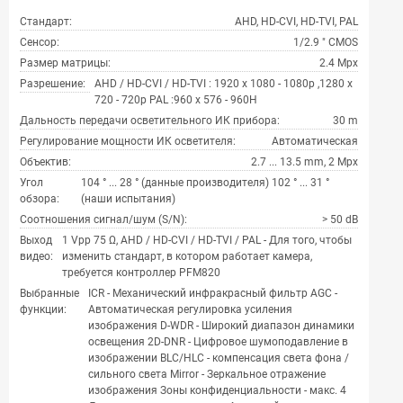
Стандарт:
AHD, HD-CVI, HD-TVI, PAL
Сенсор:
1/2.9 " CMOS
Размер матрицы:
2.4 Mpx
Разрешение:
AHD / HD-CVI / HD-TVI : 1920 x 1080 - 1080p ,1280 x
720 - 720p PAL :960 x 576 - 960H
Дальность передачи осветительного ИК прибора:
30 m
Регулирование мощности ИК осветителя:
Автоматическая
Объектив:
2.7 ... 13.5 mm, 2 Mpx
Угол
104 ° ... 28 ° (данные производителя) 102 ° ... 31 °
обзора:
(наши испытания)
Соотношения сигнал/шум (S/N):
> 50 dB
Выход
1 Vpp 75 Ω, AHD / HD-CVI / HD-TVI / PAL - Для того, чтобы
видео:
изменить стандарт, в котором работает камера,
требуется контроллер PFM820
Выбранные
ICR - Механический инфракрасный фильтр AGC -
функции:
Автоматическая регулировка усиления
изображения D-WDR - Широкий диапазон динамики
освещения 2D-DNR - Цифровое шумоподавление в
изображении BLC/HLC - компенсация света фона /
сильного света Mirror - Зеркальное отражение
изображения Зоны конфиденциальности - макс. 4