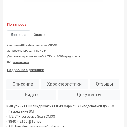
По запросу
Доставка
Оплата
Доставка 400 руб (в пределах МКАД)
За пределы МКАД - 1 км 40 ₽
Доставка по регионам любой TK - по 100% предоплате
0 ₽ -
самовывоз
Подробнее о доставке
Описание
Характеристики
Отзывы
Видео
Документы
8Мп уличная цилиндрическая IP-камера с EXIR-подсветкой до 80м
• Разрешение 8Мп
• 1/2.5" Progressive Scan CMOS
• 3840 × 2160 @15 fps
• 2.8, 8мм фиксированный объектив