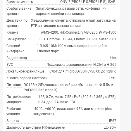
Совместимость
ONVIF(PROFILE S,PROFILE G), ISAPI
Срабатывание
Smart-функции, разрыв сети, конфликт IP-
тревоги
адресов, ошибки хранилища
Действия по
Уведомление клиента, отправка email, загрузка на
тревоге
FTP, активация канала записи
Клиент
iVMS-4200, Hik-Connect, iVMS-5200, iVMS-4500
Веб-браузер
IE8+, Chrome 31.0-44, Firefox 30.0-51, Safari 8.0+
Сетевой
1 RJ45 10M/100M самонастраивающийся
интерфейс
Ethernet порт
Видеовыход
Нет
SVC
Поддержка декодирования H.264 и H.265
Локальное хранилище
Слот для microSD/SDHC/SDXC до 128Гб
Кнопка сброса настроек
Есть
Питание
DC12В ± 25%/коаксиальный разъём питания Φ 5.5мм
PoE(802.3af, class 3)
Потребляемая
12В, 0.7А, макс. 7,5Вт PoE (802.3af, 36В до 57В),
мощность
0.3A до 0.2A макс. 9Вт
Рабочие
-40 °C…+60 °C, влажность 95% или меньше (без
условия
конденсата)
Защита
IP67
Дальность действия ИК-подсветки
До 80м