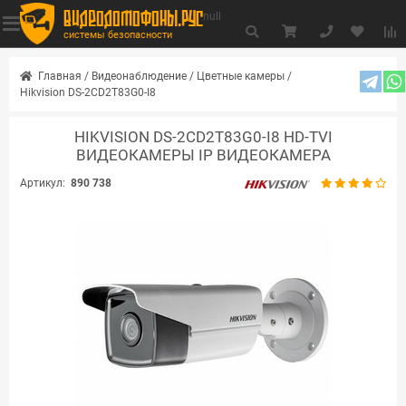
видеодомофоны.рус
null
системы безопасности
Главная
/
Видеонаблюдение
/
Цветные камеры
/
Hikvision DS-2CD2T83G0-I8
HIKVISION DS-2CD2T83G0-I8 HD-TVI
ВИДЕОКАМЕРЫ IP ВИДЕОКАМЕРА
Артикул:
890 738