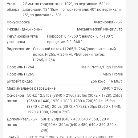
Угол
2,8мм: по горизонтали: 102°, по вертикали: 53°, по
обзора
диагонали: 124°8мм: по горизонтали: 40°, по вертикали:
25°, по диагонали: 53°
Фокусировка
Фиксированный
Режим «день/ночь»
Механический ИК-фильтр
Регулировка угла
Поворот: 0 ° - 360 °; наклон: 0 ° - 100 °;
установки
вращение: 0 ° - 360 °
Видеосжатие
Основной поток: H.265/H.264Дополнительный
поток: H.265/H.264/MJPEGТретий поток:
H.265/H.264
Профиль H.264
Main Profile/High Profile
Профиль H.265
Main Profile
Битрейт видео
256 кб/с– 16 Мб/с
Максимальное разрешение
3840 × 2160
Основной
50Hz: 12.5 fps (3840 × 2160), 20fps (3072 × 1728), 25fps
поток
(2560 × 1440, 1920 × 1080, 1280 × 720)60Hz: 15 fps
(3840 × 2160), 20fps (3072 × 1728), 30fps (2560 × 1440,
1920 × 1080, 1280 × 720)
Дополнительный
50Hz: 25fps (640 × 480, 640 × 360, 320 ×
поток
240)60Hz: 30fps (640 × 480, 640 × 360, 320 ×
240)
Третий
50Hz: 25fps (1280 × 720, 640 × 360, 352 × 288)60Hz: