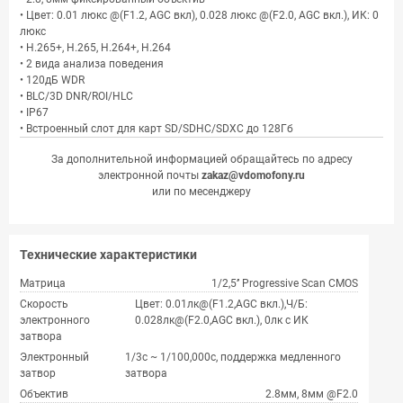
• Цвет: 0.01 люкс @(F1.2, AGC вкл), 0.028 люкс @(F2.0, AGC вкл.), ИК: 0
люкс
• H.265+, H.265, H.264+, H.264
• 2 вида анализа поведения
• 120дБ WDR
• BLC/3D DNR/ROI/HLC
• IP67
• Встроенный слот для карт SD/SDHC/SDXC до 128Гб
За дополнительной информацией обращайтесь по адресу
электронной почты
zakaz@vdomofony.ru
или по месенджеру
Технические характеристики
Матрица
1/2,5’’ Progressive Scan CMOS
Скорость
Цвет: 0.01лк@(F1.2,AGC вкл.),Ч/Б:
электронного
0.028лк@(F2.0,AGC вкл.), 0лк с ИК
затвора
Электронный
1/3с ~ 1/100,000с, поддержка медленного
затвор
затвора
Объектив
2.8мм, 8мм @F2.0