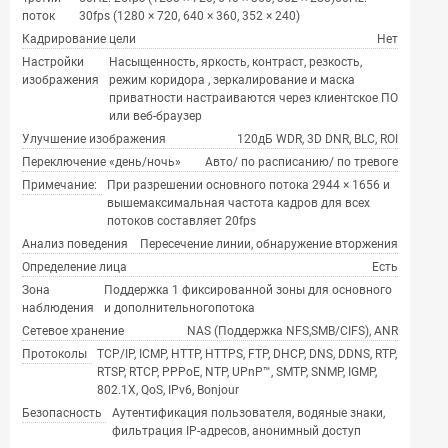
поток
30fps (1280 × 720, 640 × 360, 352 × 240)
Кадрирование цели
Нет
Настройки
Насыщенность, яркость, контраст, резкость,
изображения
режим коридора , зеркалирование и маска
приватности настраиваются через клиентское ПО
или веб-браузер
Улучшение изображения
120дБ WDR, 3D DNR, BLC, ROI
Переключение «день/ночь»
Авто/ по расписанию/ по тревоге
Примечание:
При разрешении основного потока 2944 × 1656 и
вышемаксимальная частота кадров для всех
потоков составляет 20fps
Анализ поведения
Пересечение линии, обнаружение вторжения
Определение лица
Есть
Зона
Поддержка 1 фиксированной зоны для основного
наблюдения
и дополнительногопотока
Сетевое хранение
NAS (Поддержка NFS,SMB/CIFS), ANR
Протоколы
TCP/IP, ICMP, HTTP, HTTPS, FTP, DHCP, DNS, DDNS, RTP,
RTSP, RTCP, PPPoE, NTP, UPnP™, SMTP, SNMP, IGMP,
802.1X, QoS, IPv6, Bonjour
Безопасность
Аутентификация пользователя, водяные знаки,
фильтрация IP-адресов, анонимный доступ