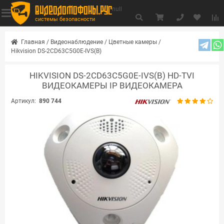
видеодомофоны.рус
null
системы безопасности
Главная
/
Видеонаблюдение
/
Цветные камеры
/
Hikvision DS-2CD63C5G0E-IVS(B)
HIKVISION DS-2CD63C5G0E-IVS(B) HD-TVI
ВИДЕОКАМЕРЫ IP ВИДЕОКАМЕРА
Артикул:
890 744