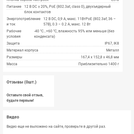
Питание
12 В DC ± 20%, PoE (802.3at, class 0), двухъядерный
блок контактов
Энергопотребление
12 В DC, 0,9 А, макс. 11ВтPoE (802.3af, 36 –
и ток
57В), 0.3 – 0.2 A, макс. 12 Вт
Рабочие
-40 °C…+60 °C, влажность 95% или меньше (без
условия
конденсата)
Защита
IP67, IK8
Материал корпуса
Металл
Размеры
167,4 х 152,8 х 46,8 мм
Масса
Приблизительно 1400 г
Отзывы (0шт.)
Оставьте свой отзыв,
будьте первым!
Видео
Видео еще не выложено на сайте, проверьте в другой раз.