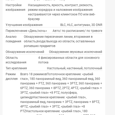
Настройки
Насыщенность, яркость, контраст, резкость,
изображения
режим коридора и наложение изображения
настраиваются через клиентское ПО или веб-
браузер
Улучшение изображения
BLC, HLC, антитуман, 3D DNR
Переключение «День/ночь»
Авто/ по расписанию/ по тревоге
Анализ
Обнаружение пересечения линии, вторжения в
поведения
область,входа/выхода из области, оставленных
ропавших предметов
Обнаружение исключений
Обнаружение звуковых исключений
Область
4 фиксированных области для основного
исследования
потока
Тип крепления
Настольный, настенный, потолочный
Режим
Всего 18 режимовПотолочное крепление: «рыбий
дисплея
глаз», 180 панорамный вид, 360 панорамный вид, 360
панорама + PTZ, 360 панорама + 3PTZ, 360 панорама +
6PTZ, 360 панорама + 8PTZ, 2PTZ, 4PTZ, «рыбий глаз» +
3PTZ, «рыбий глаз» +8 PTZ, полусфера,
цилиндрНастенное крепление: «рыбий глаз»,
панорамный вид, панорама + 3PTZ, панорама + 8PTZ,
4PTZ, «рыбий глаз» + 3PTZ, «рыбий глаз» +8
PTZНастольное крепление: «рыбий глаз», 180