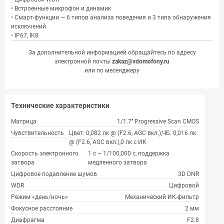
• Встроенные микрофон и динамик
• Смарт-функции — 6 типов анализа поведения и 3 типа обнаружения
исключений
• IP67, IK8
За дополнительной информацией обращайтесь по адресу
электронной почты
zakaz@vdomofony.ru
или по месенджеру
Технические характеристики
Матрица
1/1.7’’ Progressive Scan CMOS
Чувствительность
Цвет: 0,082 лк @ (F2.6, AGC вкл.),ЧБ: 0,016 лк
@ (F2.6, AGC вкл.),0 лк с ИК
Скорость электронного
1 с ~ 1/100,000 с, поддержка
затвора
медленного затвора
Цифровое подавление шумов
3D DNR
WDR
Цифровой
Режим «день/ночь»
Механический ИК-фильтр
Фокусное расстояние
2 мм
Диафрагма
F2.8