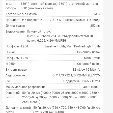
Угол
180° (настенный монтаж), 360° (потолочный монтаж),
обзора
360° (монтаж на стол)
Крепление объектива
M12
Дальность ИК-подсветки
До 15 м, 3 независимых LED-диода
Длина волны
850 нм
Видеосжатие
Основной поток:
H.265+/H.265/H.264+/H.264Дополнительный
поток: H.265/H.264/MJPEG
Профиль H.264
Baseline Profile/Main Profile/High Profile
H.264+
Основной поток
Профиль H.265
Main Profile
H.265+
Основной поток
Битрейт видео
32 кб/с– 16 Мбит/с
Аудиосжатие
G.711/G.722.1/G.726/MP2L2/PCM
SVC
Поддержка H.265 и H.264
Максимальное разрешение
4000 × 3000
Основной
50 Гц: 20 к/с (4000 × 3000), 25 к/с (3000 × 3000, 2560 ×
поток
2560)60 Гц: 20 к/с (4000 × 3000), 30 к/с (3000 × 3000,
2560 × 2560)
Дополнительный
50 Гц: 20 к/с (720 × 720, 640 × 480)60 Гц: 20 к/с
поток
(720 × 720, 640 × 480)