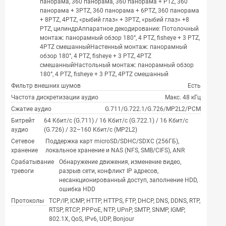
панорама, 360 панорама, 360 панорама + PTZ, 360
панорама + 3PTZ, 360 панорама + 6PTZ, 360 панорама
+ 8PTZ, 4PTZ, «рыбий глаз» + 3PTZ, «рыбий глаз» +8
PTZ, цилиндрАппаратное декодирование: Потолочный
монтаж: панорамный обзор 180°, 4 PTZ, fisheye + 3 PTZ,
4PTZ смешанныйНастенный монтаж: панорамный
обзор 180°, 4 PTZ, fisheye + 3 PTZ, 4PTZ
смешанныйНастольный монтаж: панорамный обзор
180°, 4 PTZ, fisheye + 3 PTZ, 4PTZ смешанный
Фильтр внешних шумов
Есть
Частота дискретизации аудио
Макс. 48 кГц
Сжатие аудио
G.711/G.722.1/G.726/MP2L2/PCM
Битрейт
64 Кбит/с (G.711) / 16 Кбит/с (G.722.1) / 16 Кбит/с
аудио
(G.726) / 32–160 Кбит/с (MP2L2)
Сетевое
Поддержка карт microSD/SDHC/SDXC (256ГБ),
хранение
локальное хранение и NAS (NFS, SMB/CIFS), ANR
Срабатывание
Обнаружение движения, изменение видео,
тревоги
разрыв сети, конфликт IP адресов,
несанкционированный доступ, заполнение HDD,
ошибка HDD
Протоколы
TCP/IP, ICMP, HTTP, HTTPS, FTP, DHCP, DNS, DDNS, RTP,
RTSP, RTCP, PPPoE, NTP, UPnP, SMTP, SNMP, IGMP,
802.1X, QoS, IPv6, UDP, Bonjour