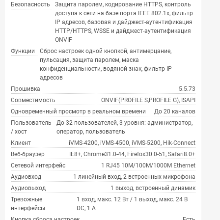
Безопасность
Защита паролем, кодирование HTTPS, контроль
доступа к сети на базе порта IEEE 802.1x, фильтр
IP адресов, базовая и дайджест-аутентификация
HTTP/HTTPS, WSSE и дайджест-аутентификация
ONVIF
Функции
Сброс настроек одной кнопкой, антимерцание,
пульсация, защита паролем, маска
конфиденциальности, водяной знак, фильтр IP
адресов
Прошивка
5.5.73
Совместимость
ONVIF(PROFILE S,PROFILE G), ISAPI
Одновременный просмотр в реальном времени
До 20 каналов
Пользователь
До 32 пользователей, 3 уровня: администратор,
/ хост
оператор, пользователь
Клиент
iVMS-4200, iVMS-4500, iVMS-5200, Hik-Connect
Веб-браузер
IE8+, Chrome31.0-44, Firefox30.0-51, Safari8.0+
Сетевой интерфейс
1 RJ45 10M/100M/1000M Ethernet
Аудиовход
1 линейный вход, 2 встроенных микрофона
Аудиовыход
1 выход, встроенный динамик
Тревожные
1 вход, макс. 12 Вт / 1 выход, макс. 24 В
интерфейсы
DC, 1 А
Кнопка сброса настроек
Есть