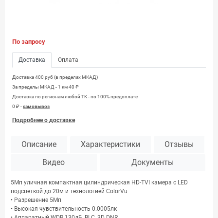
По запросу
Доставка
Оплата
Доставка 400 руб (в пределах МКАД)
За пределы МКАД - 1 км 40 ₽
Доставка по регионам любой TK - по 100% предоплате
0 ₽ -
самовывоз
Подробнее о доставке
Описание
Характеристики
Отзывы
Видео
Документы
5Мп уличная компактная цилиндрическая HD-TVI камера с LED
подсветкой до 20м и технологией ColorVu
• Разрешение 5Мп
• Высокая чувствительность 0.0005лк
• Аппаратный WDR 130дБ, BLC, 3D DNR