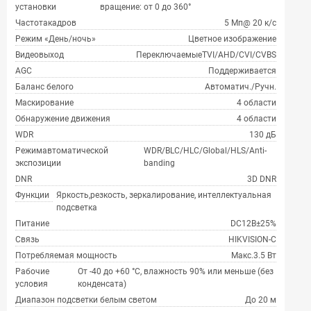
установки
вращение: от 0 до 360°
Частотакадров
5 Мп@ 20 к/с
Режим «День/ночь»
Цветное изображение
Видеовыход
ПереключаемыеTVI/AHD/CVI/CVBS
AGC
Поддерживается
Баланс белого
Автоматич./Ручн.
Маскирование
4 области
Обнаружение движения
4 области
WDR
130 дБ
Режимавтоматической
WDR/BLC/HLC/Global/HLS/Anti-
экспозиции
banding
DNR
3D DNR
Функции
Яркость,резкость, зеркалирование, интеллектуальная
подсветка
Питание
DC12В±25%
Связь
HIKVISION-C
Потребляемая мощность
Макс.3.5 Вт
Рабочие
От -40 до +60 °C, влажность 90% или меньше (без
условия
конденсата)
Диапазон подсветки белым светом
До 20 м