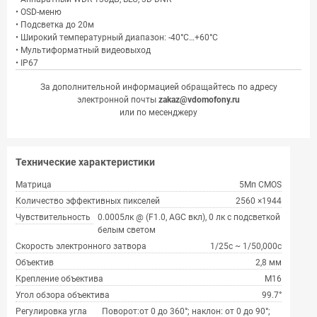
• OSD-меню
• Подсветка до 20м
• Широкий температурный диапазон: -40°C…+60°C
• Мультиформатный видеовыход
• IP67
За дополнительной информацией обращайтесь по адресу
электронной почты
zakaz@vdomofony.ru
или по месенджеру
Технические характеристики
Матрица
5Мп CMOS
Количество эффективных пикселей
2560 ×1944
Чувствительность
0.0005лк @ (F1.0, AGC вкл), 0 лк с подсветкой
белым светом
Скорость электронного затвора
1/25с ~ 1/50,000с
Объектив
2,8 мм
Крепление объектива
М16
Угол обзора объектива
99.7°
Регулировка угла
Поворот:от 0 до 360°; наклон: от 0 до 90°;