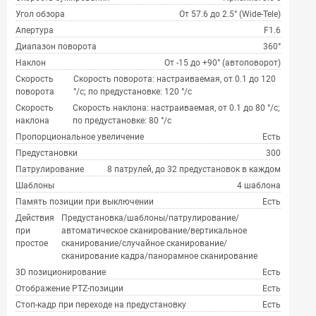
Угол обзора
От 57.6 до 2.5° (Wide-Tele)
Апертура
F1.6
Диапазон поворота
360°
Наклон
От -15 до +90° (автоповорот)
Скорость
Скорость поворота: настраиваемая, от 0.1 до 120
поворота
°/с; по предустановке: 120 °/с
Скорость
Скорость наклона: настраиваемая, от 0.1 до 80 °/с;
наклона
по предустановке: 80 °/с
Пропорциональное увеличение
Есть
Предустановки
300
Патрулирование
8 патрулей, до 32 предустановок в каждом
Шаблоны
4 шаблона
Память позиции при выключении
Есть
Действия
Предустановка/шаблоны/патрулирование/
при
автоматическое сканирование/вертикальное
простое
сканирование/случайное сканирование/
сканирование кадра/панорамное сканирование
3D позиционирование
Есть
Отображение PTZ-позиции
Есть
Стоп-кадр при переходе на предустановку
Есть