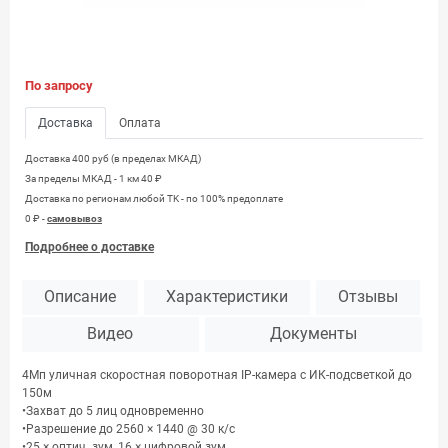
По запросу
Доставка
Оплата
Доставка 400 руб (в пределах МКАД)
За пределы МКАД - 1 км 40 ₽
Доставка по регионам любой TK - по 100% предоплате
0 ₽ -
самовывоз
Подробнее о доставке
Описание
Характеристики
Отзывы
Видео
Документы
4Мп уличная скоростная поворотная IP-камера с ИК-подсветкой до
150м
•Захват до 5 лиц одновременно
•Разрешение до 2560 × 1440 @ 30 к/с
•25 × оптич. зум, 16 × цифровой зум