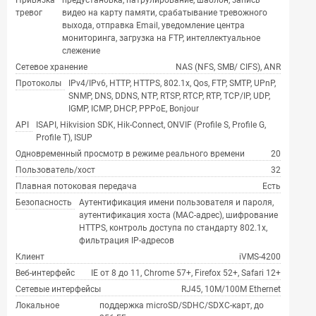
Привязка
предустановка, патрулирование, шаблон, запись
тревог
видео на карту памяти, срабатывание тревожного
выхода, отправка Email, уведомление центра
мониторинга, загрузка на FTP, интеллектуальное
слежение
Сетевое хранение
NAS (NFS, SMB/ CIFS), ANR
Протоколы
IPv4/IPv6, HTTP, HTTPS, 802.1x, Qos, FTP, SMTP, UPnP,
SNMP, DNS, DDNS, NTP, RTSP, RTCP, RTP, TCP/IP, UDP,
IGMP, ICMP, DHCP, PPPoE, Bonjour
API
ISAPI, Hikvision SDK, Hik-Connect, ONVIF (Profile S, Profile G,
Profile T), ISUP
Одновременный просмотр в режиме реального времени
20
Пользователь/хост
32
Плавная потоковая передача
Есть
Безопасность
Аутентификация имени пользователя и пароля,
аутентификация хоста (MAC-адрес), шифрование
HTTPS, контроль доступа по стандарту 802.1x,
фильтрация IP-адресов
Клиент
iVMS-4200
Веб-интерфейс
IE от 8 до 11, Chrome 57+, Firefox 52+, Safari 12+
Сетевые интерфейсы
RJ45, 10M/100M Ethernet
Локальное
поддержка microSD/SDHC/SDXC-карт, до