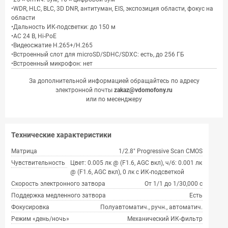
•WDR, HLC, BLC, 3D DNR, антитуман, EIS, экспозиция области, фокус на
области
•Дальность ИК-подсветки: до 150 м
•AC 24 В, Hi-PoE
•Видеосжатие H.265+/H.265
•Встроенный слот для microSD/SDHC/SDXC: есть, до 256 ГБ
•Встроенный микрофон: нет
За дополнительной информацией обращайтесь по адресу
электронной почты
zakaz@vdomofony.ru
или по месенджеру
Технические характеристики
Матрица
1/2.8″ Progressive Scan CMOS
Чувствительность
Цвет: 0.005 лк @ (F1.6, AGC вкл), ч/б: 0.001 лк
@ (F1.6, AGC вкл), 0 лк с ИК-подсветкой
Скорость электронного затвора
От 1/1 до 1/30,000 с
Поддержка медленного затвора
Есть
Фокусировка
Полуавтоматич., ручн., автоматич.
Режим «день/ночь»
Механический ИК-фильтр