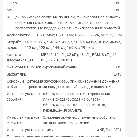
H.265+
Есть
SVC
Есть
ROI
динамическое слежение по лицам, фиксированная область,
основной поток, дополнительный поток и третий поток
соответственно поддерживают 8 фиксированных областей
Аудиосжатие
G.711alaw, G.711ulaw, G.722.1, G.726, MP2L2, PCM
Битрейт
MP2L2: 32 к/с, 40 к/с, 48 к/с, 56 к/с, 64 к/с, 80 к/с, 96 к/с,
аудио
112 к/с, 128 к/с, 144 к/с, 160 к/с, 192 к/с
Частота
MP2L2: 16 кГц, 32 кГц, 48 кГц, PCM: 8 кГц, 16
дискретизации
кГц, 32 кГц, 48 кГц
Фильтрация шумов окружающей среды
Есть
Захват лиц
Есть
Основные
детекция звуковых событий, обнаружение движения,
события
тревожный вход, тревожный выход, исключения
Интеллектуальные
обнаружение вторжения, пересечения
события
линии, входа/выхода из области,
обнаружение оставленного багажа,
перемещения объекта
Интеллектуальное
Слежение вручную, слежениепо событию,
слежение
автоматическое слежение
Интеллектуальная запись
ANR, Dual-VCA