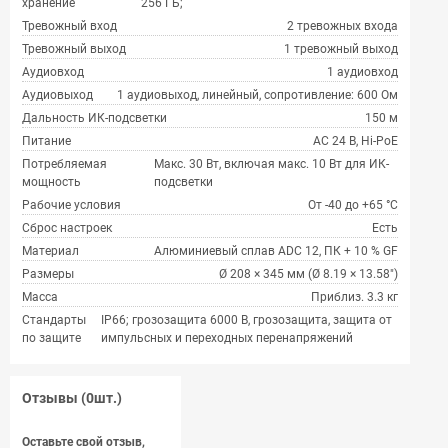
хранение
256 ГБ;
Тревожный вход
2 тревожных входа
Тревожный выход
1 тревожный выход
Аудиовход
1 аудиовход
Аудиовыход
1 аудиовыход, линейный, сопротивление: 600 Ом
Дальность ИК-подсветки
150 м
Питание
AC 24 В, Hi-PoE
Потребляемая
Макс. 30 Вт, включая макс. 10 Вт для ИК-
мощность
подсветки
Рабочие условия
От -40 до +65 °C
Сброс настроек
Есть
Материал
Алюминиевый сплав ADC 12, ПК + 10 % GF
Размеры
Ø 208 × 345 мм (Ø 8.19 × 13.58″)
Масса
Приблиз. 3.3 кг
Стандарты
IP66; грозозащита 6000 В, грозозащита, защита от
по защите
импульсных и переходных перенапряжений
Отзывы (0шт.)
Оставьте свой отзыв,