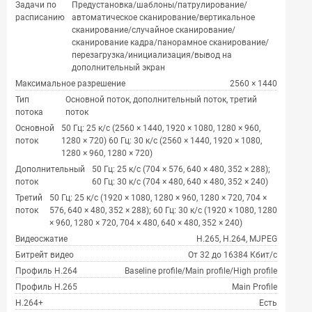
Задачи по
Предустановка/шаблоны/патрулирование/
расписанию
автоматическое сканирование/вертикальное
сканирование/случайное сканирование/
сканирование кадра/панорамное сканирование/
перезагрузка/инициализация/вывод на
дополнительный экран
Максимальное разрешение
2560 × 1440
Тип
Основной поток, дополнительный поток, третий
потока
поток
Основной
50 Гц: 25 к/с (2560 × 1440, 1920 × 1080, 1280 × 960,
поток
1280 × 720) 60 Гц: 30 к/с (2560 × 1440, 1920 × 1080,
1280 × 960, 1280 × 720)
Дополнительный
50 Гц: 25 к/с (704 × 576, 640 × 480, 352 × 288);
поток
60 Гц: 30 к/с (704 × 480, 640 × 480, 352 × 240)
Третий
50 Гц: 25 к/с (1920 × 1080, 1280 × 960, 1280 × 720, 704 ×
поток
576, 640 × 480, 352 × 288); 60 Гц: 30 к/с (1920 × 1080, 1280
× 960, 1280 × 720, 704 × 480, 640 × 480, 352 × 240)
Видеосжатие
H.265, H.264, MJPEG
Битрейт видео
От 32 до 16384 Кбит/с
Профиль H.264
Baseline profile/Main profile/High profile
Профиль H.265
Main Profile
H.264+
Есть