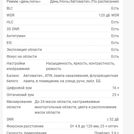
Режим «день/ночь»
День/Ночь/Автоматич./По расписанию
BLC
Есть
WDR
120 дБ WDR
HLC
Есть
3D DNR
Есть
Антитуман
Есть
EIS
Есть
Экспозиция области
Есть
Фокус на области
Есть
Настройки
Насыщенность, яркость, контрастность,
изображения
резкость
Баланс
Автоматич., ATW, лампа накаливания, флуоресцентная
белого
лампа, в помещении, на улице, ручн, забл. ББ
Цифровой зум
16 ×
Оптический зум
25 ×
Маскирование
До 24 масок области, настраиваемые
области
многоугольные области, цвета и расположение
масок области
SNR
≥ 52 дБ
Фокусное расстояние
От 4.8 до 120 мм, 25 × оптич.
Скорость зумирования
Приблиз. 3.6 с