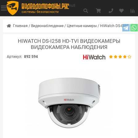
видеодомофоны.рус
null
системы безопасности
Главная
/
Видеонаблюдение
/
Цветные камеры
/
HiWatch DS-I258
HIWATCH DS-I258 HD-TVI ВИДЕОКАМЕРЫ
ВИДЕОКАМЕРА НАБЛЮДЕНИЯ
Артикул:
892 594