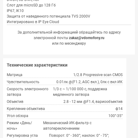
Слот для microSD до 128 Гб
IP67, IK10
Защита от наведенного потенциала TVS 2000V
Интегрировано в IP Eye Cloud
За дополнительной информацией обращайтесь по адресу
электронной почты
zakaz@vdomofony.ru
или по месенджеру
Технические характеристики
Матрица
1/2.8 Progressive scan CMOS
Чувствительность
0.01лк @(F1.2, AGC вкл.), 0лк с вкл ИК
Скорость электронного
1/3 с ~ 1/100 000 с, поддержка
затвора
медленного затвора
Объектив
2.8 - 12 мм @F1.4, вариообъектив
Крепление объектива
ф14
Угол обзора
100°-35°
Режим «День/
Механический ИК-фильтр с
ночь»
автопереключением
Регулировка угла
Поворот: 0° - 360°; наклон: 0° - 75°;