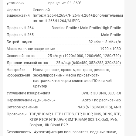
установки
вращение: 0° - 360°
Формат
Основной
видеосжатия
поток:H.265/H.265+/H.264/H.264+Дополнительный
поток: H.265/H.264/MJPEG
Профиль H.264
Baseline Profile / Main Profile/High Profile
Профиль H.265
Main Profile
Битрейт видео
32 кб/с ~ 8 Мбит/с
Максимальное разрешение
1920 × 1080
Основной поток
25 к/с @ (1920×1080, 1280х960, 1280×720)
Дополнительный поток
25 к/с @ (640×480, 352×288, 320×240)
Настройки
Насыщенность, яркость, контраст, резкость,
изображения
зеркалирование и маска приватности
настраиваются через клиентское ПО или веб-
браузер
Улучшение изображения
DWDR, 3D DNR, BLC, ROI
Переключение «День/ночь»
Авто / по расписанию
Сетевое хранение
NAS (NFS,SMB/CIFS), ANR
Протоколы
TCP/IP, ICMP, HTTP, HTTPS, FTP, DHCP, DNS, DDNS, RTP,
RTSP, RTCP, NTP, UPnP, SMTP, IGMP, 802.1X, QoS, IPv6,
Bonjour, HIK Cloud P2P
Безопасность
Аутентификация пользователя, водяные знаки,