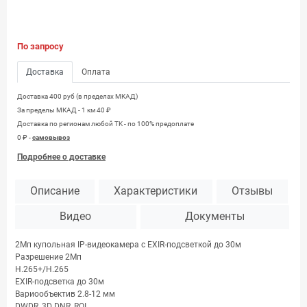
По запросу
Доставка
Оплата
Доставка 400 руб (в пределах МКАД)
За пределы МКАД - 1 км 40 ₽
Доставка по регионам любой TK - по 100% предоплате
0 ₽ -
самовывоз
Подробнее о доставке
Описание
Характеристики
Отзывы
Видео
Документы
2Мп купольная IP-видеокамера с EXIR-подсветкой до 30м
Разрешение 2Мп
H.265+/H.265
EXIR-подсветка до 30м
Вариообъектив 2.8-12 мм
DWDR, 3D DNR, ROI