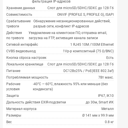
фильтрация IP-адресов
Хранение данных
Слот для microSD/SDHC/SDXC до 128 Гб
Совместимость
ONVIF (PROFILE S, PROFILE G), ISAPI
Срабатывание
Обнаружение несанкционированных действий,
тревоги
разрыв сети, конфликт IP-адресов
Действия
Уведомление на клиентское ПО, отправка email,
по тревоге
загрузка на FTP, активация канала записи
Сетевой интерфейс
1 RJ45 10M /100M Ethernet
CVBS видеовыход
1Vp-p композитный (75 Ω/BNC)
Кнопка сброса настроек
Есть
Локальное хранилище
Слот для microSD/SDHC/SDXC до 128 Гб
Питание
DC12В±25% / PoE(IEEE 802.3af)
Потребляемая мощность
7Вт макс.
Рабочие
-40°С — 60°С, влажность 95% или меньше (без
условия
конденсата)
Защита
IP67, IK10
Дальность действия EXIR-подсветки
до 30м, Smart ИК
Материал корпуса
Металл
Размеры
Ø 141 мм х 99.9 мм
Вес
0.8 кг