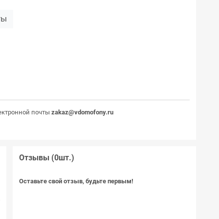
ты
ектронной почты
zakaz@vdomofony.ru
Отзывы (0шт.)
S
Оставьте свой отзыв, будьте первым!
0
К
с