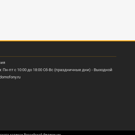
сия
ы
: Пн-пт с 10:00 до 18:00 Сб-Вс (праздничные дни) - Выходной
domofony.ru
нского кодекса Российской Федерации.