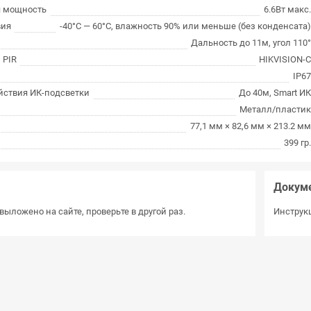
я мощность
6.6Вт макс
вия
-40°С — 60°С, влажность 90% или меньше (без конденсата
Дальность до 11м, угол 110
 PIR
HIKVISION-
IP6
йствия ИК-подсветки
До 40м, Smart И
Металл/пласти
77,1 мм × 82,6 мм × 213.2 м
399 гр
Докум
выложено на сайте, проверьте в другой раз.
Инструкц