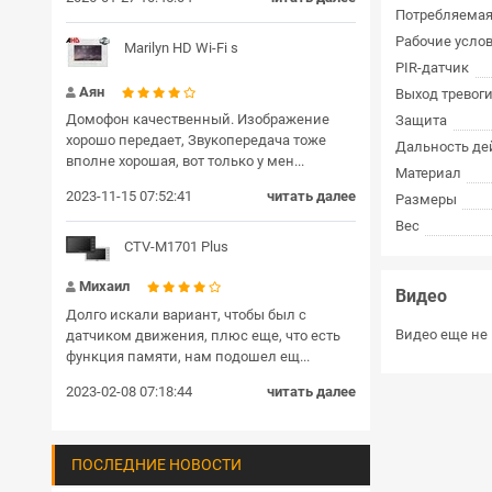
Потребляема
Рабочие усло
Marilyn HD Wi-Fi s
PIR-датчик
Аян
Выход тревоги
Домофон качественный. Изображение
Защита
хорошо передает, Звукопередача тоже
Дальность де
вполне хорошая, вот только у мен...
Материал
2023-11-15 07:52:41
читать далее
Размеры
Вес
CTV-M1701 Plus
Михаил
Видео
Долго искали вариант, чтобы был с
Видео еще не 
датчиком движения, плюс еще, что есть
функция памяти, нам подошел ещ...
2023-02-08 07:18:44
читать далее
ПОСЛЕДНИЕ НОВОСТИ