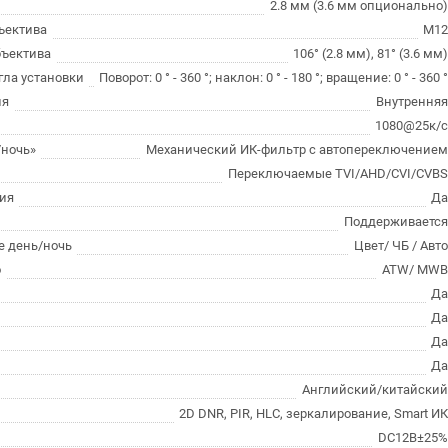
2.8 мм (3.6 мм опционально
ъектива
М1
бъектива
106° (2.8 мм), 81° (3.6 мм
гла установки
Поворот: 0 ° - 360 °; наклон: 0 ° - 180 °; вращение: 0 ° - 360 
ия
Внутрення
1080@25к/
ночь»
Механический ИК-фильтр с автопереключение
Переключаемые TVI/AHD/CVI/CVB
ия
Д
Поддерживаетс
 день/ночь
Цвет/ ЧБ / Авт
о
ATW/ MW
Д
Д
Д
Д
Английский/китайски
2D DNR, PIR, HLC, зеркалирование, Smart И
DC12В±25