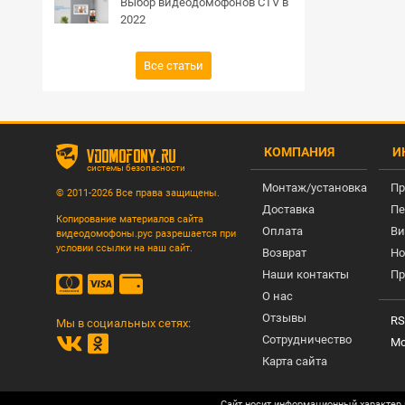
Выбор видеодомофонов CTV в
2022
Все статьи
КОМПАНИЯ
И
vdomofony.ru
системы безопасности
Монтаж/установка
Пр
© 2011-2026 Все права защищены.
Доставка
Пе
Копирование материалов сайта
Оплата
Ви
видеодомофоны.рус разрешается при
условии ссылки на наш сайт.
Возврат
Но
Наши контакты
Пр
О нас
Отзывы
RS
Мы в социальных сетях:
Сотрудничество
Мо
Карта сайта
Сайт носит информационный характер 