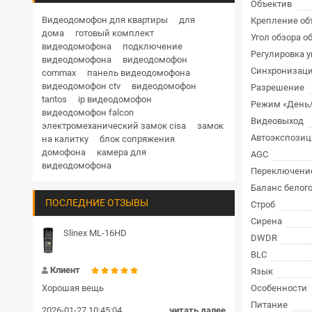
Объектив
Дверные доводчики
Купольная поворотная уличные
Видеодомофон для квартиры
для
Крепление об
дома
готовый комплект
HD
1 Мп
1.3 Мп
2 Мп
3 Мп
4 Мп
Угол обзора о
Кнопки выхода
видеодомофона
подключение
Регулировка у
5 Мп
6 Мп
8 Мп
12 Мп
видеодомофона
видеодомофон
Гибкие переходы
Синхронизац
commax
панель видеодомофона
RVi
Hikvision
Hiwatch
Dahua
видеодомофон ctv
видеодомофон
Разрешение
TRASSIR
BEWARD
Комплекты и готовые решения СКУД
tantos
ip видеодомофон
Режим «День/
видеодомофон falcon
Видеовыход
Блоки сопряжения
электромеханический замок cisa
замок
Автоэкспозиц
на калитку
блок сопряжения
Передатчик и приемник
домофона
камера для
AGC
видеодомофона
Переключение
Шлагбаумы
Баланс белог
ПОСЛЕДНИЕ ОТЗЫВЫ
Строб
Пульт управления
Сирена
Громкоговорители
Slinex ML-16HD
DWDR
BLC
Замки цилиндровые
Клиент
Язык
Хорошая вещь
Особенности
Питание
2026-01-27 10:45:04
читать далее