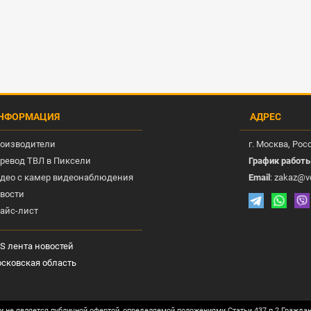
НФОРМАЦИЯ
АДРЕС
оизводители
г.
Москва
, Рос
ревод ТВЛ в Пиксели
График работ
део с камер видеонаблюдения
Email
:
zakaz@v
вости
айс-лист
S лента новостей
сковская область
и не является публичной офертой, определяемой положениями Статьи 437 п.2 Гражда