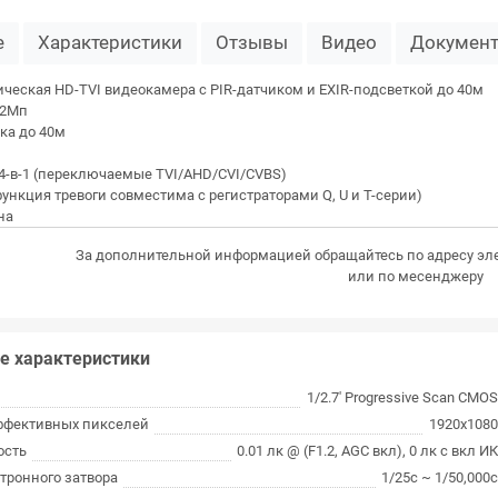
е
Характеристики
Отзывы
Видео
Докумен
ческая HD-TVI видеокамера с PIR-датчиком и EXIR-подсветкой до 40м
 2Мп
тка до 40м
 4-в-1 (переключаемые TVI/AHD/CVI/CVBS)
(функция тревоги совместима с регистраторами Q, U и T-серии)
на
За дополнительной информацией обращайтесь по адресу эл
или по месенджеру
е характеристики
1/2.7' Progressive Scan CMO
ффективных пикселей
1920х108
ость
0.01 лк @ (F1.2, AGC вкл), 0 лк с вкл И
тронного затвора
1/25с ~ 1/50,000