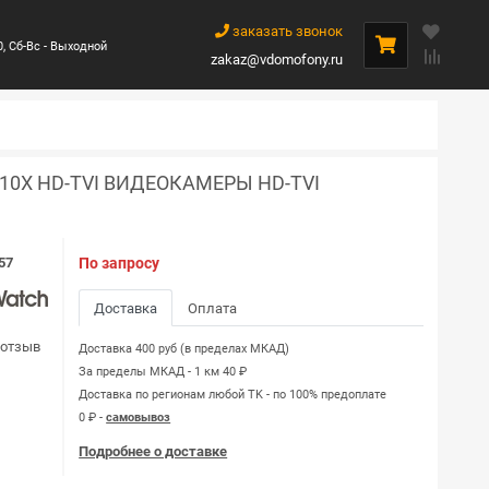
заказать звонок
0, Сб-Вс - Выходной
zakaz@vdomofony.ru
10X HD-TVI ВИДЕОКАМЕРЫ HD-TVI
57
По запросу
Доставка
Оплата
 отзыв
Доставка 400 руб (в пределах МКАД)
За пределы МКАД - 1 км 40 ₽
Доставка по регионам любой TK - по 100% предоплате
0 ₽ -
самовывоз
Подробнее о доставке