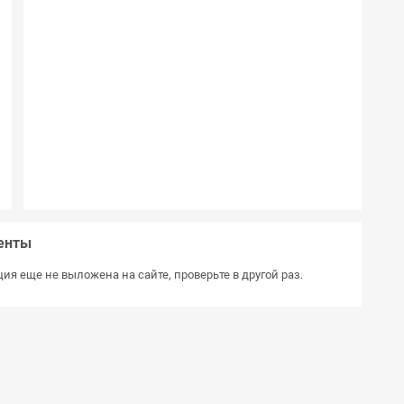
.
)
°
C
7
К
к
м
.
енты
ия еще не выложена на сайте, проверьте в другой раз.