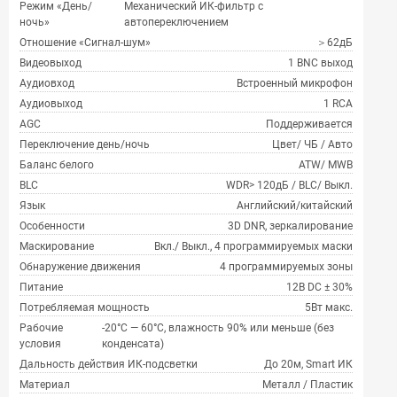
Режим «День/
Механический ИК-фильтр с
ночь»
автопереключением
Отношение «Сигнал-шум»
＞62дБ
Видеовыход
1 BNC выход
Аудиовход
Встроенный микрофон
Аудиовыход
1 RCA
AGC
Поддерживается
Переключение день/ночь
Цвет/ ЧБ / Авто
Баланс белого
ATW/ MWB
BLC
WDR> 120дБ / BLC/ Выкл.
Язык
Английский/китайский
Особенности
3D DNR, зеркалирование
Маскирование
Вкл./ Выкл., 4 программируемых маски
Обнаружение движения
4 программируемых зоны
Питание
12В DC ± 30%
Потребляемая мощность
5Вт макс.
Рабочие
-20°С — 60°С, влажность 90% или меньше (без
условия
конденсата)
Дальность действия ИК-подсветки
До 20м, Smart ИК
Материал
Металл / Пластик