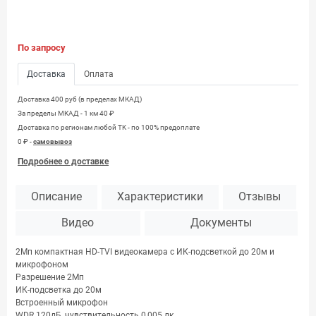
По запросу
Доставка
Оплата
Доставка 400 руб (в пределах МКАД)
За пределы МКАД - 1 км 40 ₽
Доставка по регионам любой TK - по 100% предоплате
0 ₽ -
самовывоз
Подробнее о доставке
Описание
Характеристики
Отзывы
Видео
Документы
2Мп компактная HD-TVI видеокамера с ИК-подсветкой до 20м и
микрофоном
Разрешение 2Мп
ИК-подсветка до 20м
Встроенный микрофон
WDR 120дБ, чувствительность 0,005 лк