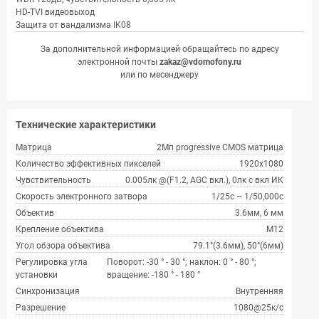
HD-TVI видеовыход
Защита от вандализма IK08
За дополнительной информацией обращайтесь по адресу
электронной почты
zakaz@vdomofony.ru
или по месенджеру
Технические характеристики
Матрица
2Мп progressive CMOS матрица
Количество эффективных пикселей
1920х1080
Чувствительность
0.005лк @(F1.2, AGC вкл.), 0лк с вкл ИК
Скорость электронного затвора
1/25с ~ 1/50,000с
Объектив
3.6мм, 6 мм
Крепление объектива
М12
Угол обзора объектива
79.1°(3.6мм), 50°(6мм)
Регулировка угла
Поворот: -30 ° - 30 °; наклон: 0 ° - 80 °;
установки
вращение: -180 ° - 180 °
Синхронизация
Внутренняя
Разрешение
1080@25к/с