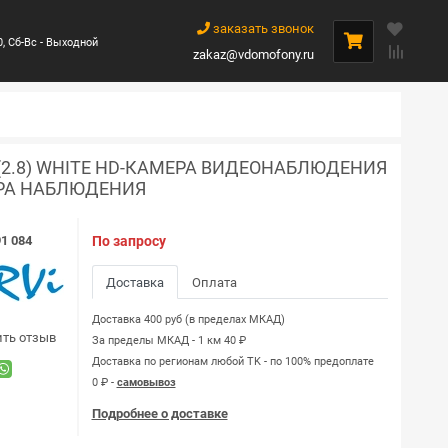
заказать звонок
0, Сб-Вс - Выходной
zakaz@vdomofony.ru
 (2.8) WHITE HD-КАМЕРА ВИДЕОНАБЛЮДЕНИЯ
РА НАБЛЮДЕНИЯ
1 084
По запросу
Доставка
Оплата
Доставка 400 руб (в пределах МКАД)
ить отзыв
За пределы МКАД - 1 км 40 ₽
Доставка по регионам любой TK - по 100% предоплате
0 ₽ -
самовывоз
Подробнее о доставке