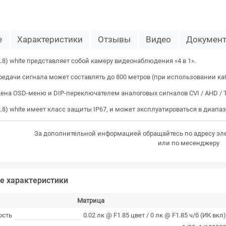
е
Характеристики
Отзывы
Видео
Докумен
2.8) white представляет собой камеру видеонаблюдения «4 в 1».
едачи сигнала может составлять до 800 метров (при использовании каб
на OSD-меню и DIP-переключателем аналоговых сигналов CVI / AHD / TV
2.8) white имеет класс защиты IP67, и может эксплуатироваться в диапаз
За дополнительной информацией обращайтесь по адресу эл
или по месенджеру
е характеристики
Матрица
ость
0.02 лк @ F1.85 цвет / 0 лк @ F1.85 ч/б (ИК вкл