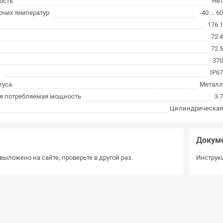
ость
Не
очих температур
-40 ... 6
176.
72.
72.
37
ы
IP6
пуса
Метал
я потребляемая мощность
3.
Цилиндрическа
Докум
выложено на сайте, проверьте в другой раз.
Инструкц