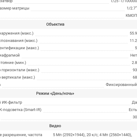
затвор
1/25 -1/10000
размер матрицы
1/2.7
КМО
Объектив
наружения (макс.)
55.
спознавания (макс.)
11.
ентификации (макс.)
иафрагмой
Не
тояние (мин.)
2.
о горизонтали (макс.)
9
о вертикали (макс.)
6
а
Фиксированны
Режим «День/ночь»
 ИК-фильтр
Д
-подсветка (Smart-IR)
Ест
3
Видео
 разрешение, частота
5 Мп (2592×1944), 20 к/с; 4 Мп (2560×1440),