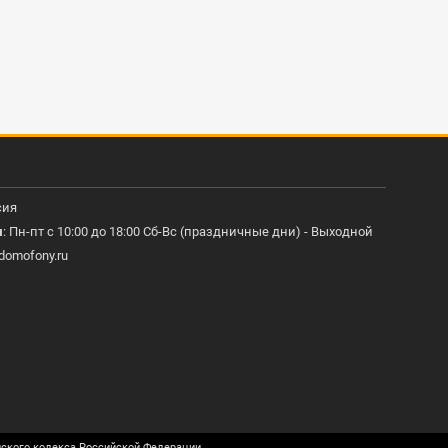
сия
ы
: Пн-пт с 10:00 до 18:00 Сб-Вс (праздничные дни) - Выходной
domofony.ru
нского кодекса Российской Федерации.