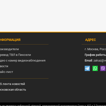
НФОРМАЦИЯ
АДРЕС
оизводители
г.
Москва
, Рос
ревод ТВЛ в Пиксели
График работ
део с камер видеонаблюдения
Email
:
zakaz@v
вости
айс-лист
S лента новостей
сковская область
и не является публичной офертой, определяемой положениями Статьи 437 п.2 Гражда