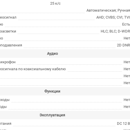
25 к/с
Автоматическая; Ручна
еосигнал
AHD; CVBS; CVI; TV
ню
Ест
засветки
HLC; BLC; D-WD
но
Не
оподавления
2D DN
Аудио
микрофон
Не
иосигнала по коаксиальному кабелю
Не
Не
Не
Функции
ыходы
Не
ходы
Не
Эксплуатация
итания
DC 12 