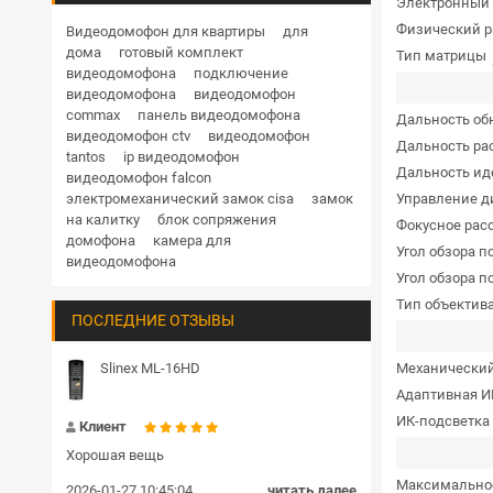
Электронный 
Дверные доводчики
Купольная поворотная уличные
Физический 
Видеодомофон для квартиры
для
дома
готовый комплект
Тип матрицы
HD
1 Мп
1.3 Мп
2 Мп
3 Мп
4 Мп
Кнопки выхода
видеодомофона
подключение
5 Мп
6 Мп
8 Мп
12 Мп
видеодомофона
видеодомофон
Гибкие переходы
commax
панель видеодомофона
RVi
Hikvision
Hiwatch
Dahua
Дальность об
видеодомофон ctv
видеодомофон
Дальность ра
TRASSIR
BEWARD
Комплекты и готовые решения СКУД
tantos
ip видеодомофон
Дальность ид
видеодомофон falcon
Блоки сопряжения
Управление д
электромеханический замок cisa
замок
на калитку
блок сопряжения
Фокусное расс
Передатчик и приемник
домофона
камера для
Угол обзора п
видеодомофона
Угол обзора п
Шлагбаумы
Тип объектив
ПОСЛЕДНИЕ ОТЗЫВЫ
Пульт управления
Механический
Громкоговорители
Slinex ML-16HD
Адаптивная ИК
Замки цилиндровые
ИК-подсветка
Клиент
Хорошая вещь
Максимальное
2026-01-27 10:45:04
читать далее