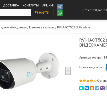
ДОСТАВКА
КОНТАКТЫ
АКЦИИ!
Пн-пт с 10:00 до 18:0
НАЙТИ
Видеонаблюдение
/
Цветные камеры
/
RVi-1ACT502 (2.8) white
RVI-1ACT502
ВИДЕОКАМЕ
Артикул товара:
89
Производитель:
Остав