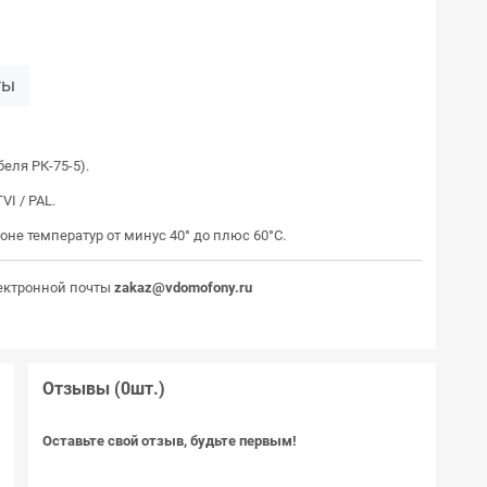
ты
еля РК-75-5).
I / PAL.
оне температур от минус 40° до плюс 60°С.
ектронной почты
zakaz@vdomofony.ru
Отзывы (0шт.)
Оставьте свой отзыв, будьте первым!
)