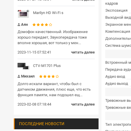
кадров
Экспозиция
Marilyn HD Wi-Fi s
Выходной вид
Аян
Экранное ме
Компенсация 
Домофон качественный. Изображение
хорошо передает, Звукопередача тоже
Дополнитель
вполне хорошая, вот только у мен...
Система шум
2023-11-15 07:52:41
читать далее
Встроенный 
CTV-M1701 Plus
Передача ауд
Михаил
Аудио вход
Аудио выход
Долго искали вариант, чтобы был с
датчиком движения, плюс еще, что есть
функция памяти, нам подошел ещ...
Тревожные в
2023-02-08 07:18:44
читать далее
Тревожные в
ПОСЛЕДНИЕ НОВОСТИ
Тип электроп