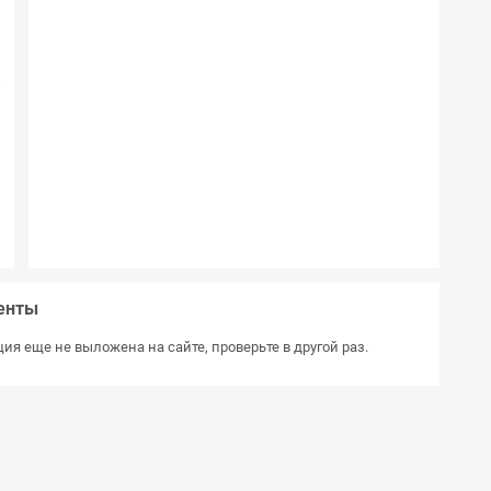
т
0
1
4
5
0
7
л
7
я
енты
ия еще не выложена на сайте, проверьте в другой раз.