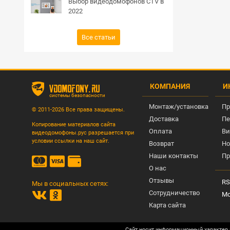
Выбор видеодомофонов CTV в
2022
Все статьи
КОМПАНИЯ
И
vdomofony.ru
системы безопасности
Монтаж/установка
Пр
© 2011-2026 Все права защищены.
Доставка
Пе
Копирование материалов сайта
Оплата
Ви
видеодомофоны.рус разрешается при
условии ссылки на наш сайт.
Возврат
Но
Наши контакты
Пр
О нас
Отзывы
RS
Мы в социальных сетях:
Сотрудничество
Мо
Карта сайта
Сайт носит информационный характер 