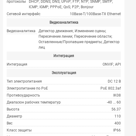
протоколы
DHCP; DDNS; DNS; UPnP; FTP; NTP; SNMP; SMTP;
ICMP; IGMP; PPPoE; QoS; P2P; Bonjour
Сетевой интерфейс
10Base-T/100Base-TX Ethernet
Видеоаналитика
Видеоаналитика
Детектор движения; Изменение сцены;
Пересечение линии; Пересечение области;
Оставленные/Пропавшие предметы; Детектор
лиц
Интеграция
Интеграция
ONVIF; API
Эксплуатация
Тип электропитания
DC 12 В
Электропитание по PoE
PoE 802.3af
Противоударность
IK08
Диапазон рабочих температур
-40 ... 60
Высота
56.37
Диаметр
110
Вес
400
Класс защиты
IP66