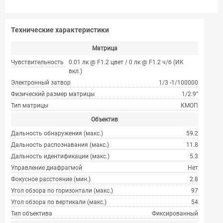
Технические характеристики
Матрица
Чувствительность
0.01 лк @ F1.2 цвет / 0 лк @ F1.2 ч/б (ИК
вкл.)
Электронный затвор
1/3 -1/100000
Физический размер матрицы
1/2.9”
Тип матрицы
КМОП
Объектив
Дальность обнаружения (макс.)
59.2
Дальность распознавания (макс.)
11.8
Дальность идентификации (макс.)
5.3
Управление диафрагмой
Нет
Фокусное расстояние (мин.)
2.8
Угол обзора по горизонтали (макс.)
97
Угол обзора по вертикали (макс.)
54
Тип объектива
Фиксированный