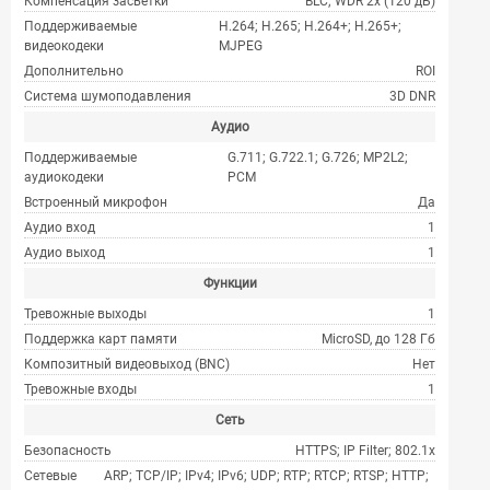
Компенсация засветки
BLC; WDR 2x (120 дБ)
Поддерживаемые
H.264; H.265; H.264+; H.265+;
видеокодеки
MJPEG
Дополнительно
ROI
Система шумоподавления
3D DNR
Аудио
Поддерживаемые
G.711; G.722.1; G.726; MP2L2;
аудиокодеки
PCM
Встроенный микрофон
Да
Аудио вход
1
Аудио выход
1
Функции
Тревожные выходы
1
Поддержка карт памяти
MicroSD, до 128 Гб
Композитный видеовыход (BNC)
Нет
Тревожные входы
1
Сеть
Безопасность
HTTPS; IP Filter; 802.1x
Сетевые
ARP; TCP/IP; IPv4; IPv6; UDP; RTP; RTCP; RTSP; HTTP;