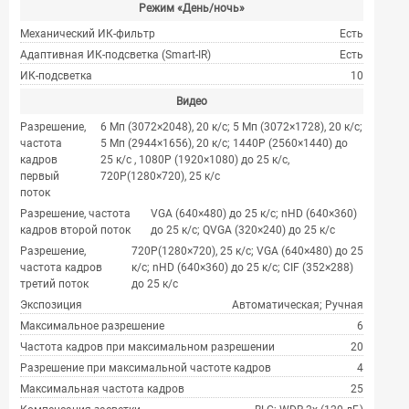
Режим «День/ночь»
Механический ИК-фильтр
Есть
Адаптивная ИК-подсветка (Smart-IR)
Есть
ИК-подсветка
10
Видео
Разрешение,
6 Мп (3072×2048), 20 к/с; 5 Мп (3072×1728), 20 к/с;
частота
5 Мп (2944×1656), 20 к/с; 1440P (2560×1440) до
кадров
25 к/с , 1080P (1920×1080) до 25 к/с,
первый
720P(1280×720), 25 к/с
поток
Разрешение, частота
VGA (640×480) до 25 к/с; nHD (640×360)
кадров второй поток
до 25 к/с; QVGA (320×240) до 25 к/с
Разрешение,
720P(1280×720), 25 к/с; VGA (640×480) до 25
частота кадров
к/с; nHD (640×360) до 25 к/с; CIF (352×288)
третий поток
до 25 к/с
Экспозиция
Автоматическая; Ручная
Максимальное разрешение
6
Частота кадров при максимальном разрешении
20
Разрешение при максимальной частоте кадров
4
Максимальная частота кадров
25