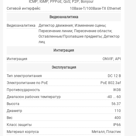
ICMP; IGMP; PPPoE; QoS; P2P; Bonjour
Сетевой интерфейс
10Base-T/100Base-TX Ethernet
Видеоаналитика
Видеоаналитика
Детектор движения; Изменение сцены;
Пересечение линии; Пересечение области;
Оставленные/Пропавшие предметы; Детектор
лиц
Интеграция
Интеграция
ONVIF; API
Эксплуатация
Тип электропитания
DC 12 В
Электропитание по PoE
PoE 802.3af
Противоударность
IK08
Диапазон рабочих температур
-40 ... 60
Высота
56.37
Диаметр
110
Вес
400
Класс защиты
IP66
Материал корпуса
Металл, Пластик