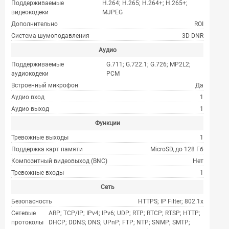
Поддерживаемые
H.264; H.265; H.264+; H.265+;
видеокодеки
MJPEG
Дополнительно
ROI
Система шумоподавления
3D DNR
Аудио
Поддерживаемые
G.711; G.722.1; G.726; MP2L2;
аудиокодеки
PCM
Встроенный микрофон
Да
Аудио вход
1
Аудио выход
1
Функции
Тревожные выходы
1
Поддержка карт памяти
MicroSD, до 128 Гб
Композитный видеовыход (BNC)
Нет
Тревожные входы
1
Сеть
Безопасность
HTTPS; IP Filter; 802.1x
Сетевые
ARP; TCP/IP; IPv4; IPv6; UDP; RTP; RTCP; RTSP; HTTP;
протоколы
DHCP; DDNS; DNS; UPnP; FTP; NTP; SNMP; SMTP;