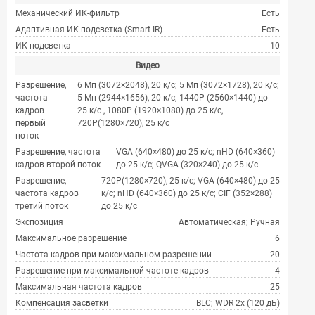
Механический ИК-фильтр
Есть
Адаптивная ИК-подсветка (Smart-IR)
Есть
ИК-подсветка
10
Видео
Разрешение,
6 Мп (3072×2048), 20 к/с; 5 Мп (3072×1728), 20 к/с;
частота
5 Мп (2944×1656), 20 к/с; 1440P (2560×1440) до
кадров
25 к/с , 1080P (1920×1080) до 25 к/с,
первый
720P(1280×720), 25 к/с
поток
Разрешение, частота
VGA (640×480) до 25 к/с; nHD (640×360)
кадров второй поток
до 25 к/с; QVGA (320×240) до 25 к/с
Разрешение,
720P(1280×720), 25 к/с; VGA (640×480) до 25
частота кадров
к/с; nHD (640×360) до 25 к/с; CIF (352×288)
третий поток
до 25 к/с
Экспозиция
Автоматическая; Ручная
Максимальное разрешение
6
Частота кадров при максимальном разрешении
20
Разрешение при максимальной частоте кадров
4
Максимальная частота кадров
25
Компенсация засветки
BLC; WDR 2x (120 дБ)