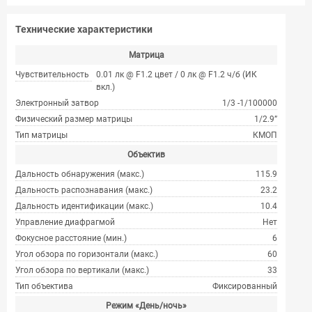
Технические характеристики
Матрица
Чувствительность
0.01 лк @ F1.2 цвет / 0 лк @ F1.2 ч/б (ИК
вкл.)
Электронный затвор
1/3 -1/100000
Физический размер матрицы
1/2.9”
Тип матрицы
КМОП
Объектив
Дальность обнаружения (макс.)
115.9
Дальность распознавания (макс.)
23.2
Дальность идентификации (макс.)
10.4
Управление диафрагмой
Нет
Фокусное расстояние (мин.)
6
Угол обзора по горизонтали (макс.)
60
Угол обзора по вертикали (макс.)
33
Тип объектива
Фиксированный
Режим «День/ночь»