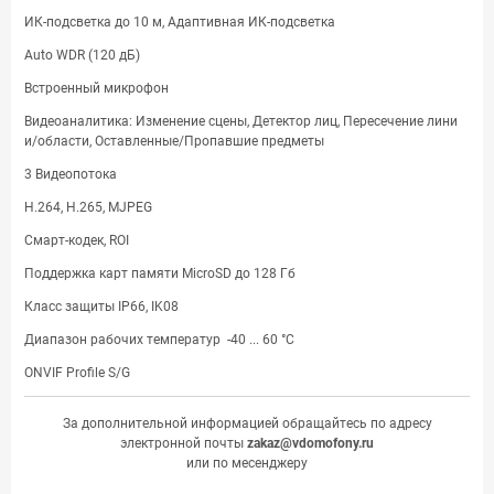
ИК-подсветка до 10 м, Адаптивная ИК-подсветка
Auto WDR (120 дБ)
Встроенный микрофон
Видеоаналитика: Изменение сцены, Детектор лиц, Пересечение лини
и/области, Оставленные/Пропавшие предметы
3 Видеопотока
H.264, H.265, MJPEG
Смарт-кодек, ROI
Поддержка карт памяти MicroSD до 128 Гб
Класс защиты IP66, IK08
Диапазон рабочих температур -40 ... 60 °С
ONVIF Profile S/G
За дополнительной информацией обращайтесь по адресу
электронной почты
zakaz@vdomofony.ru
или по месенджеру