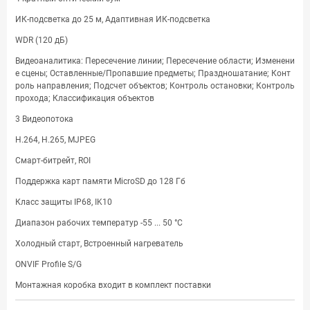
ИК-подсветка до 25 м, Адаптивная ИК-подсветка
WDR (120 дБ)
Видеоаналитика: Пересечение линии; Пересечение области; Изменени
е сцены; Оставленные/Пропавшие предметы; Праздношатание; Конт
роль направления; Подсчет объектов; Контроль остановки; Контроль
прохода; Классификация объектов
3 Видеопотока
H.264, H.265, MJPEG
Смарт-битрейт, ROI
Поддержка карт памяти MicroSD до 128 Гб
Класс защиты IP68, IK10
Диапазон рабочих температур -55 ... 50 °С
Холодный старт, Встроенный нагреватель
ONVIF Profile S/G
Монтажная коробка входит в комплект поставки