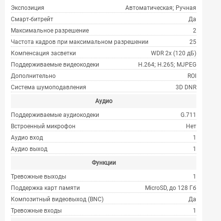
Экспозиция
Автоматическая; Ручная
Смарт-битрейт
Да
Максимальное разрешение
2
Частота кадров при максимальном разрешении
25
Компенсация засветки
WDR 2x (120 дБ)
Поддерживаемые видеокодеки
H.264; H.265; MJPEG
Дополнительно
ROI
Система шумоподавления
3D DNR
Аудио
Поддерживаемые аудиокодеки
G.711
Встроенный микрофон
Нет
Аудио вход
1
Аудио выход
1
Функции
Тревожные выходы
1
Поддержка карт памяти
MicroSD, до 128 Гб
Композитный видеовыход (BNC)
Да
Тревожные входы
1