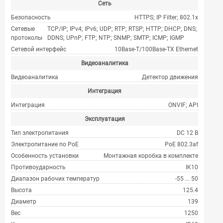
Сеть
Безопасность
HTTPS; IP Filter; 802.1x
Сетевые
TCP/IP; IPv4; IPv6; UDP; RTP; RTSP; HTTP; DHCP; DNS;
протоколы
DDNS; UPnP; FTP; NTP; SNMP; SMTP; ICMP; IGMP
Сетевой интерфейс
10Base-T/100Base-TX Ethernet
Видеоаналитика
Видеоаналитика
Детектор движения
Интеграция
Интеграция
ONVIF; API
Эксплуатация
Тип электропитания
DC 12 В
Электропитание по PoE
PoE 802.3af
Особенность установки
Монтажная коробка в комплекте
Противоударность
IK10
Диапазон рабочих температур
-55 ... 50
Высота
125.4
Диаметр
139
Вес
1250