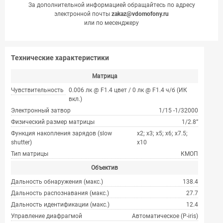
За дополнительной информацией обращайтесь по адресу
электронной почты
zakaz@vdomofony.ru
или по месенджеру
Технические характеристики
Матрица
Чувствительность
0.006 лк @ F1.4 цвет / 0 лк @ F1.4 ч/б (ИК
вкл.)
Электронный затвор
1/15 -1/32000
Физический размер матрицы
1/2.8”
Функция накопления зарядов (slow
x2; x3; x5; x6; x7.5;
shutter)
x10
Тип матрицы
КМОП
Объектив
Дальность обнаружения (макс.)
138.4
Дальность распознавания (макс.)
27.7
Дальность идентификации (макс.)
12.4
Управление диафрагмой
Автоматическое (P-iris)