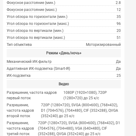
Фокусное расстояние (мин.)
2.8
Фокусное расстояние (макс.)
12
Угол обзора по горизонтали (мин.)
35
Угол обзора по горизонтали (макс.)
96
Угол обзора по вертикали (мин.)
20
Угол обзора по вертикали (макс.)
51
Тип объектива
Моторизированный
Режим «День/ночь»
Механический ИК-фильтр
Да
Адаптивная ИК-подсветка (Smart-IR)
Да
ИК-подсветка
25
Видео
Разрешение, частота кадров
1080P (1920×1080), 720P
первый поток
(1280×720) до 25 к/с
Разрешение,
720P (1280×720), SVGA (800×600), (768×432),
частота кадров
D1 (704×576), (704×480), CIF (352×288), QVGA
второй поток
(352×240) до 25 к/с
Разрешение,
720P (1280×720), SVGA (800×600), (768×432), D1
частота кадров
(704×576), (704×480), VGA (640×480), CIF
третий поток
(352×288), QVGA (352×240) до 25 к/с