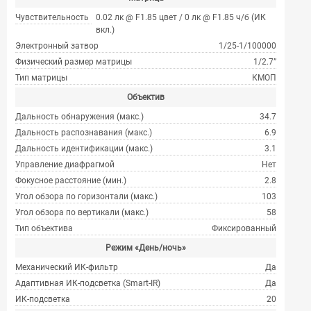
Чувствительность
0.02 лк @ F1.85 цвет / 0 лк @ F1.85 ч/б (ИК
вкл.)
Электронный затвор
1/25-1/100000
Физический размер матрицы
1/2.7”
Тип матрицы
КМОП
Объектив
Дальность обнаружения (макс.)
34.7
Дальность распознавания (макс.)
6.9
Дальность идентификации (макс.)
3.1
Управление диафрагмой
Нет
Фокусное расстояние (мин.)
2.8
Угол обзора по горизонтали (макс.)
103
Угол обзора по вертикали (макс.)
58
Тип объектива
Фиксированный
Режим «День/ночь»
Механический ИК-фильтр
Да
Адаптивная ИК-подсветка (Smart-IR)
Да
ИК-подсветка
20