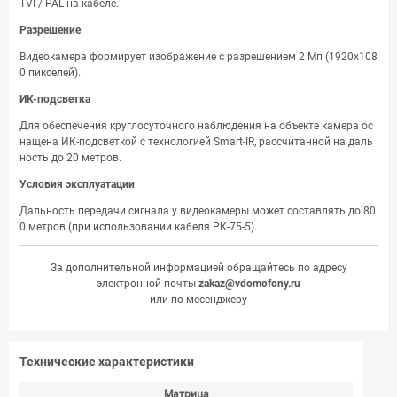
TVI / PAL на кабеле.
Разрешение
Видеокамера формирует изображение с разрешением 2 Мп (1920х108
0 пикселей).
ИК-подсветка
Для обеспечения круглосуточного наблюдения на объекте камера ос
нащена ИК-подсветкой с технологией Smart-IR, рассчитанной на даль
ность до 20 метров.
Условия эксплуатации
Дальность передачи сигнала у видеокамеры может составлять до 80
0 метров (при использовании кабеля РК-75-5).
За дополнительной информацией обращайтесь по адресу
электронной почты
zakaz@vdomofony.ru
или по месенджеру
Технические характеристики
Матрица