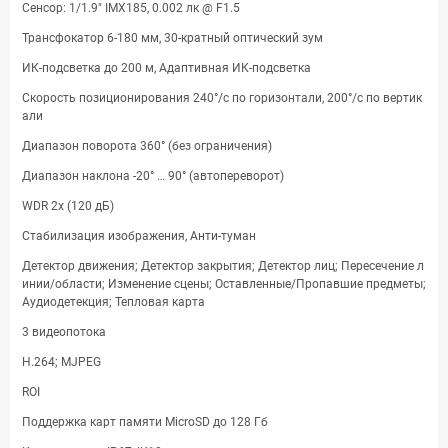
Сенсор: 1/1.9" IMX185, 0.002 лк @ F1.5
Трансфокатор 6-180 мм, 30-кратный оптический зум
ИК-подсветка до 200 м, Адаптивная ИК-подсветка
Скорость позиционирования 240°/с по горизонтали, 200°/с по вертик
али
Диапазон поворота 360° (без ограничения)
Диапазон наклона -20° … 90° (автопереворот)
WDR 2x (120 дБ)
Стабилизация изображения, Анти-туман
Детектор движения; Детектор закрытия; Детектор лиц; Пересечение л
инии/области; Изменение сцены; Оставленные/Пропавшие предметы;
Аудиодетекция; Тепловая карта
3 видеопотока
H.264; MJPEG
ROI
Поддержка карт памяти MicroSD до 128 Гб