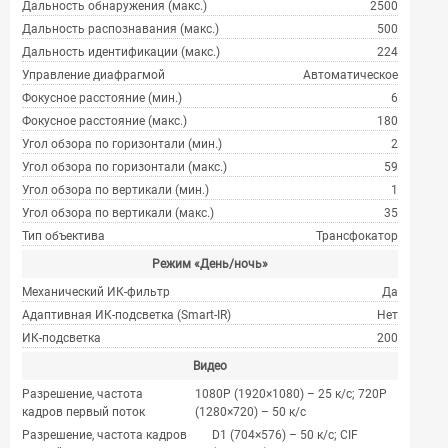
Дальность обнаружения (макс.)
2500
Дальность распознавания (макс.)
500
Дальность идентификации (макс.)
224
Управление диафрагмой
Автоматическое
Фокусное расстояние (мин.)
6
Фокусное расстояние (макс.)
180
Угол обзора по горизонтали (мин.)
2
Угол обзора по горизонтали (макс.)
59
Угол обзора по вертикали (мин.)
1
Угол обзора по вертикали (макс.)
35
Тип объектива
Трансфокатор
Режим «День/ночь»
Механический ИК-фильтр
Да
Адаптивная ИК-подсветка (Smart-IR)
Нет
ИК-подсветка
200
Видео
Разрешение, частота
1080P (1920×1080) – 25 к/с; 720P
кадров первый поток
(1280×720) – 50 к/с
Разрешение, частота кадров
D1 (704×576) – 50 к/с; CIF