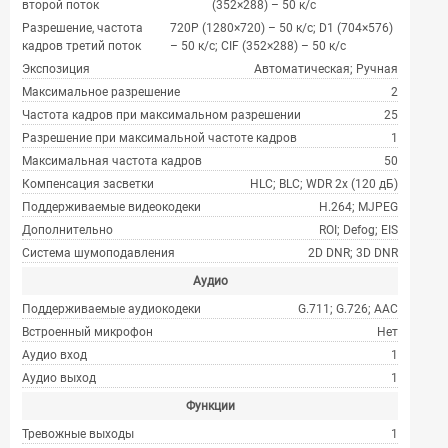
второй поток
(352×288) – 50 к/с
Разрешение, частота
720P (1280×720) – 50 к/с; D1 (704×576)
кадров третий поток
– 50 к/с; CIF (352×288) – 50 к/с
Экспозиция
Автоматическая; Ручная
Максимальное разрешение
2
Частота кадров при максимальном разрешении
25
Разрешение при максимальной частоте кадров
1
Максимальная частота кадров
50
Компенсация засветки
HLC; BLC; WDR 2x (120 дБ)
Поддерживаемые видеокодеки
H.264; MJPEG
Дополнительно
ROI; Defog; EIS
Система шумоподавления
2D DNR; 3D DNR
Аудио
Поддерживаемые аудиокодеки
G.711; G.726; AAC
Встроенный микрофон
Нет
Аудио вход
1
Аудио выход
1
Функции
Тревожные выходы
1