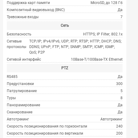
Поддержка карт памяти
MicroSD, до 128 Гб
Композитный видеовыход (BNC)
Да
Тревожные входы
7
Сеть
Безопасность
HTTPS; IP Filter; 802.1x
Сетевые
TCP/IP; IPv4/IPv6; UDP; RTP; RTSP; HTTP; DHCP; DNS;
протоколы
DDNS; UPnP; FTP; NTP; SNMP; SMTP; ICMP; IGMP;
QoS; P2P
Сетевой интерфейс
10Base-T/100Base-TX Ethernet
PTZ
RS485
Да
Предустановки
300
Патрулирование
5
Туры
8
Панорамирование
Да
Сканирование
Да
Автотрекинг
Автотрекинг
Скорость позиционирования по горизонтали
240
Скорость позиционирования по вертикали
200