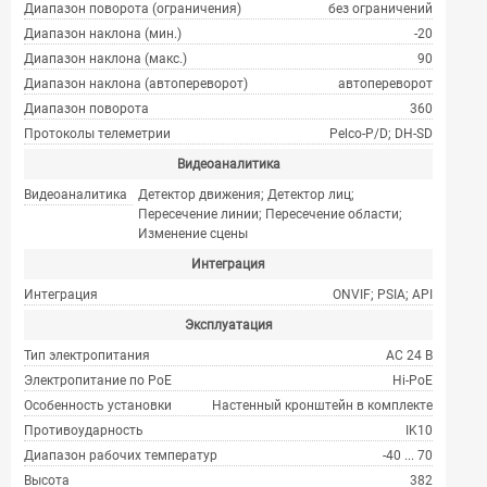
Диапазон поворота (ограничения)
без ограничений
Диапазон наклона (мин.)
-20
Диапазон наклона (макс.)
90
Диапазон наклона (автопереворот)
автопереворот
Диапазон поворота
360
Протоколы телеметрии
Pelco-P/D; DH-SD
Видеоаналитика
Видеоаналитика
Детектор движения; Детектор лиц;
Пересечение линии; Пересечение области;
Изменение сцены
Интеграция
Интеграция
ONVIF; PSIA; API
Эксплуатация
Тип электропитания
AC 24 В
Электропитание по PoE
Hi-PoE
Особенность установки
Настенный кронштейн в комплекте
Противоударность
IK10
Диапазон рабочих температур
-40 ... 70
Высота
382