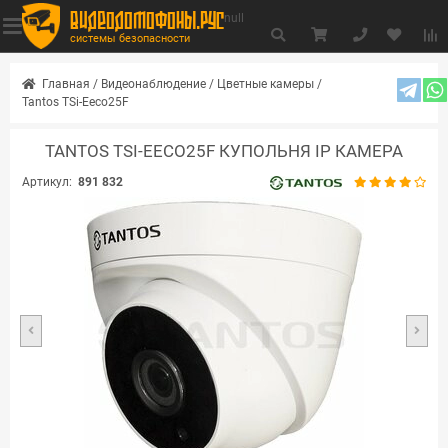
видеодомофоны.рус
null
системы безопасности
Главная
/
Видеонаблюдение
/
Цветные камеры
/
Tantos TSi-Eeco25F
TANTOS TSI-EECO25F КУПОЛЬНЯ IP КАМЕРА
Артикул:
891 832