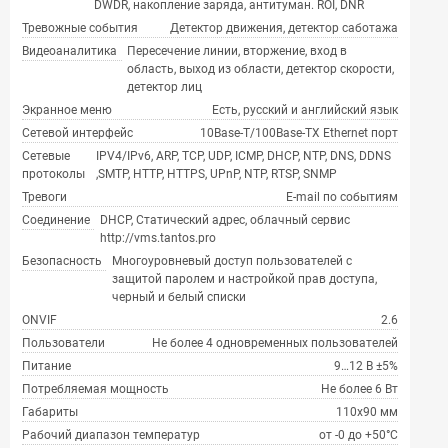
DWDR, накопление заряда, антитуман. ROI, DNR
Тревожные события
Детектор движения, детектор саботажа
Видеоаналитика
Пересечение линии, вторжение, вход в
область, выход из области, детектор скорости,
детектор лиц
Экранное меню
Есть, русский и английский язык
Сетевой интерфейс
10Base-T/100Base-TX Ethernet порт
Сетевые
IPV4/IPv6, ARP, TCP, UDP, ICMP, DHCP, NTP, DNS, DDNS
протоколы
,SMTP, HTTP, HTTPS, UPnP, NTP, RTSP, SNMP
Тревоги
E-mail по событиям
Соединение
DHCP, Статический адрес, облачный сервис
http://vms.tantos.pro
Безопасность
Многоуровневый доступ пользователей с
защитой паролем и настройкой прав доступа,
черный и белый списки
ONVIF
2.6
Пользователи
Не более 4 одновременных пользователей
Питание
9…12 В ±5%
Потребляемая мощность
Не более 6 Вт
Габариты
110х90 мм
Рабочий диапазон температур
от -0 до +50°С