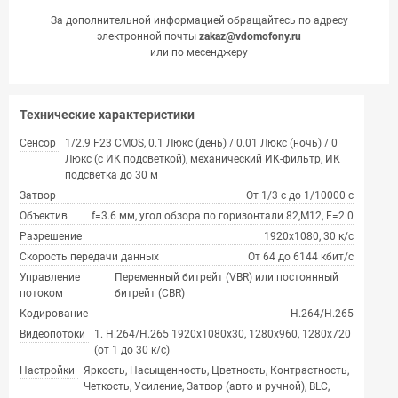
За дополнительной информацией обращайтесь по адресу
электронной почты
zakaz@vdomofony.ru
или по месенджеру
Технические характеристики
Сенсор
1/2.9 F23 CMOS, 0.1 Люкс (день) / 0.01 Люкс (ночь) / 0
Люкс (с ИК подсветкой), механический ИК-фильтр, ИК
подсветка до 30 м
Затвор
От 1/3 с до 1/10000 с
Объектив
f=3.6 мм, угол обзора по горизонтали 82,M12, F=2.0
Разрешение
1920х1080, 30 к/с
Скорость передачи данных
От 64 до 6144 кбит/с
Управление
Переменный битрейт (VBR) или постоянный
потоком
битрейт (CBR)
Кодирование
H.264/H.265
Видеопотоки
1. H.264/H.265 1920x1080x30, 1280x960, 1280x720
(от 1 до 30 к/с)
Настройки
Яркость, Насыщенность, Цветность, Контрастность,
Четкость, Усиление, Затвор (авто и ручной), BLC,