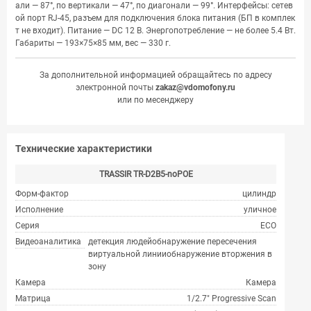
али — 87°, по вертикали — 47°, по диагонали — 99°. Интерфейсы: сетев
ой порт RJ-45, разъем для подключения блока питания (БП в комплек
т не входит). Питание — DC 12 В. Энергопотребление — не более 5.4 Вт.
Габариты — 193×75×85 мм, вес — 330 г.
За дополнительной информацией обращайтесь по адресу
электронной почты
zakaz@vdomofony.ru
или по месенджеру
Технические характеристики
TRASSIR TR-D2B5-noPOE
Форм-фактор
цилиндр
Исполнение
уличное
Серия
ECO
Видеоаналитика
детекция людейобнаружение пересечения
виртуальной линииобнаружение вторжения в
зону
Камера
Камера
Матрица
1/2.7" Progressive Scan