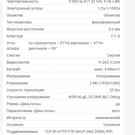
Чувствительность
0.005 лк (F/1.8) Ч/Б: 0 Лк с ИК
Электронный затвор
1/2s-1/1000s
Объектив
Объектив
Тип объектива
фиксированный
Фокусное расстояние
3.6 мм
Апертура
F/1.8
Углы
по горизонтали — 87°по вертикали — 47°по
обзора
диагонали — 99°
Сжатие
Сжатие
Видеосжатие
H.265, H.264
Битрейт
макс. 8 Мбит/с
Изображение
Изображение
Разрешение
2 Мп (1920×1080)
Скорость трансляции
25 fps
Улучшение изображения
WDR 96 дБ, 3D DNR, BLC, Defog
Режим «День/ночь»
да
Переключение «День/ночь»
авто
ИК-фильтр
механический
Основное
Основное
Поддерживаемые
TCP/IP, HTTP, FTP, DHCP, DNS, DDNS, RTP,