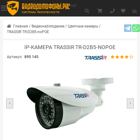
видеодомофоны.рус
null
системы безопасности
Главная
/
Видеонаблюдение
/
Цветные камеры
/
TRASSIR TR-D2B5-noPOE
IP-КАМЕРА TRASSIR TR-D2B5-NOPOE
Артикул:
895 145