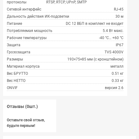
протоколы
RTSP, RTCP, UPnP, SMTP
Сетевой интерфейс
RJ-45
Дальность действия ИК-подсветки
30 м
Питание
DC 12 ВБП в комплект не входит
Потребляемая мощность
5.4 Вт макс.
Рабочие температуры
-40 °C… +60 °C
Защита
IP67
Грозозащита
TVS 4000V
Размеры
193×75×85 мм (с кронштейном)
Материал корпуса
металл
Вес БРУТТО
0.51 кг
Вес НЕТТО
0.33 кг
ONVIF
версия 2.6
Отзывы (0шт.)
Оставьте свой отзыв,
будьте первым!