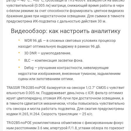
ратур — -40 °C… +60 °C, грозозащита TVS 4000V. Базируется на высоко
чувствительной (0.005 лк) матрице, снижающей время работы в черн
о-белом режиме за счет способности формировать цветное видеоизо
бражение даже при недостаточном освещении. Для съемки в темноте
предусмотрена ИК-подсветка с дальностью действия 30 м.
Видеообзор: как настроить аналитику
WDR 96 дБ — в сложных световых условиях процессор
находит оптимальную выдержку в рамках 96 дБ.
3D DNR — шумоподавление.
BLC — компенсация засветки фона.
Defog — улучшение контрастности, нивелирующее
недостатки изображения, внесенные туманом, задымлением
сцены или запотеванием оптики.
TRASSIR TR-D2B5-noPOE базируется на сенсоре 1/2.7" CMOS с чувствит
ельностью 0.005 лк. Поддерживает день/ночь с ICR: фильтр оптимиз
ирует цветопередачу, отсекая ИК-лучи при достаточном освещении, а
в темноте сдвигается механически, чтобы повысилась чувствительно
сть сенсора и могла работать подсветка. Для сжатия предусмотрены
кодеки H.265, H.264. Скорость трансляции — 25 к/с.
TR-D2B5-noPOE укомплектована объективом с фиксированным фокус
ным расстоянием 3.6 мм, апертурой F/1.8, углами обзора по горизонт