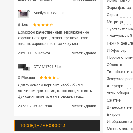
Исполнение
Форм-фактор
Marilyn HD Wi-Fi s
Серия
Матрица
Аян
Чувствительн
Домофон качественный. Изображение
Электронный 
хорошо передает, Звукопередача тоже
Режим день/н
вполне хорошая, вот только у мен...
ИК-фильтр
2023-11-15 07:52:41
читать далее
Переключение
Объектив
CTV-M1701 Plus
Тип объектив
Михаил
Фокусное рас
Долго искали вариант, чтобы был с
Апертура
датчиком движения, плюс еще, что есть
Углы обзора
функция памяти, нам подошел ещ...
Сжатие
2023-02-08 07:18:44
читать далее
Видеосжатие
Битрейт
Изображение
ПОСЛЕДНИЕ НОВОСТИ
Максимально