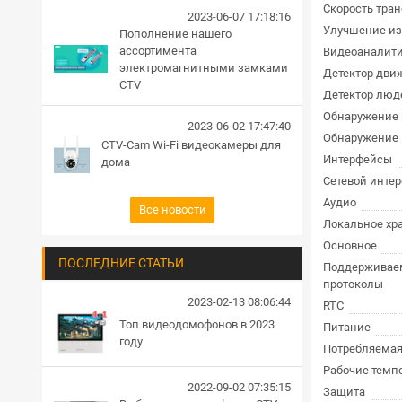
Скорость тра
2023-06-07 17:18:16
Улучшение и
Пополнение нашего
ассортимента
Видеоаналит
электромагнитными замками
Детектор дви
CTV
Детектор люд
Обнаружение 
2023-06-02 17:47:40
Обнаружение 
CTV-Cam Wi-Fi видеокамеры для
Интерфейсы
дома
Сетевой инте
Аудио
Все новости
Локальное х
Основное
ПОСЛЕДНИЕ СТАТЬИ
Поддерживае
протоколы
2023-02-13 08:06:44
RTC
Топ видеодомофонов в 2023
Питание
году
Потребляема
Рабочие темп
2022-09-02 07:35:15
Защита