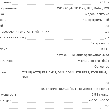
нсляции
25 Fp
зображения
WDR 96 дБ, 3D DNR, BLC, Defog, RO
ика
Видеоаналитик
жения
да, программны
ей
д
пересечения виртуальной линии
д
вторжения в зону
д
Интерфейс
рфейс
RJ-4
встроенный микрофонаудиовыхо
ранилище
MicroSD до 128 Гбай
Основно
мые
TCP/IP, HTTP, FTP, DHCP, DNS, DDNS, RTP, RTSP, RTCP, UPnP,
SMTP
д
DC 12 В/PoE (802.3af)БП в комплект не входи
я мощность
5.5 Вт макс
ературы
-40 °C… +60 °
IP6