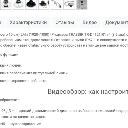
е
Характеристики
Отзывы
Видео
Докумен
сего 10 см) 2Мп (1920×1080) IP-камера TRASSIR TR-D4121IR1 v4 (3.6 мм)
ебованиям стандарта защиты от влаги и пыли IP67 — в совокупности с 
то обеспечивает стабильную работу устройства на улице вне зависимости
е функции:
екция людей,
екция пересечения виртуальной линии,
кция вторжения в область.
Видеообзор: как настрои
ображения:
 96 дБ — широкий динамический диапазон выбора оптимальной выдерж
ности на качество видео.
DNR — шумоподавление.