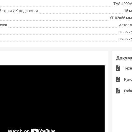
TVS 4000
йствия ИК-подсветки
15 
Ø102×56 м
пуса
метал
0.385 к
0.285 к
Докум
Техн
Руко
Габа