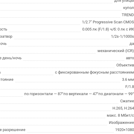
для улиц
купо
TREN
1/2.7" Progressive Scan CMO
ость
0.005 лк (F/1.8) ч/б: 0 лк с И
затвор
1/2s-1/1000
очь
д
механический (ICR
 день/ночь
авт
Объекти
а
с фиксированным фокусным расстояние
стояние
3.6 м
F/1.
по горизонтали — 87°по вертикали — 47°по диагонали — 99
Сжати
H.265, H.26
макс. 8 Мбит/
Изображени
е разрешение
1920×108