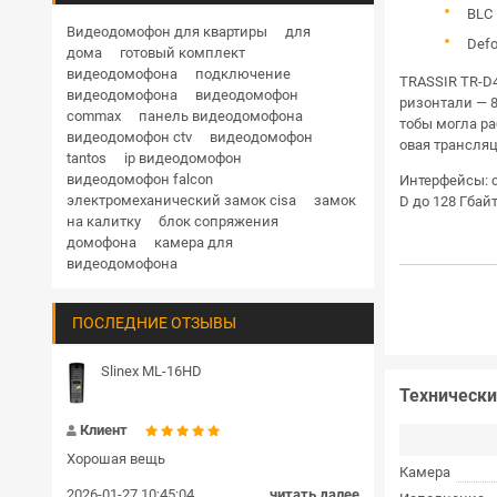
BLC
Дверные доводчики
Купольная поворотная уличные
Видеодомофон для квартиры
для
Def
дома
готовый комплект
HD
1 Мп
1.3 Мп
2 Мп
3 Мп
4 Мп
Кнопки выхода
видеодомофона
подключение
TRASSIR TR-D4
5 Мп
6 Мп
8 Мп
12 Мп
видеодомофона
видеодомофон
ризонтали — 8
Гибкие переходы
commax
панель видеодомофона
RVi
Hikvision
Hiwatch
Dahua
тобы могла ра
видеодомофон ctv
видеодомофон
овая трансляц
TRASSIR
BEWARD
Комплекты и готовые решения СКУД
tantos
ip видеодомофон
видеодомофон falcon
Интерфейсы: с
Блоки сопряжения
электромеханический замок cisa
замок
D до 128 Гбайт
на калитку
блок сопряжения
Передатчик и приемник
домофона
камера для
видеодомофона
Шлагбаумы
ПОСЛЕДНИЕ ОТЗЫВЫ
Пульт управления
Громкоговорители
Slinex ML-16HD
Технически
Замки цилиндровые
Клиент
Хорошая вещь
Камера
2026-01-27 10:45:04
читать далее