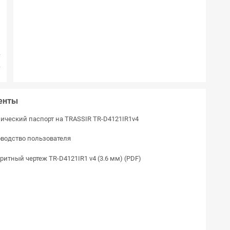
V
м
м
л
г
г
енты
ический паспорт на TRASSIR TR-D4121IR1v4
водство пользователя
ритный чертеж TR-D4121IR1 v4 (3.6 мм) (PDF)