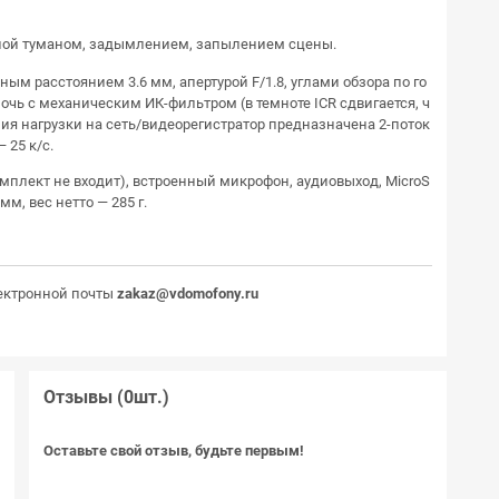
нной туманом, задымлением, запылением сцены.
м расстоянием 3.6 мм, апертурой F/1.8, углами обзора по го
ночь с механическим ИК-фильтром (в темноте ICR сдвигается, ч
ия нагрузки на сеть/видеорегистратор предназначена 2-поток
 25 к/с.
омплект не входит), встроенный микрофон, аудиовыход, MicroS
мм, вес нетто — 285 г.
ектронной почты
zakaz@vdomofony.ru
Отзывы (0шт.)
Оставьте свой отзыв, будьте первым!
а