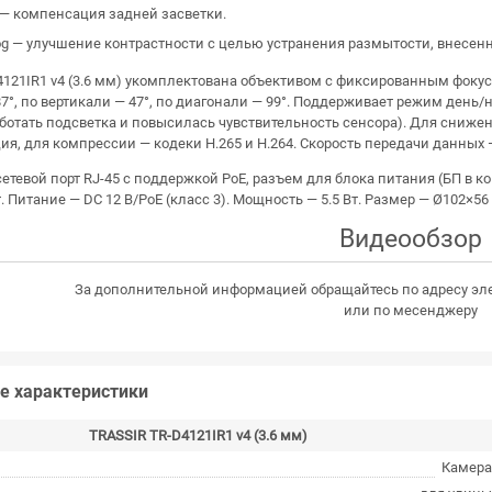
 — компенсация задней засветки.
og — улучшение контрастности с целью устранения размытости, внесе
121IR1 v4 (3.6 мм) укомплектована объективом с фиксированным фокусны
7°, по вертикали — 47°, по диагонали — 99°. Поддерживает режим день/
ботать подсветка и повысилась чувствительность сенсора). Для снижен
ия, для компрессии — кодеки H.265 и H.264. Скорость передачи данных —
етевой порт RJ-45 с поддержкой PoE, разъем для блока питания (БП в к
. Питание — DC 12 В/PoE (класс 3). Мощность — 5.5 Вт. Размер — Ø102×56 
Видеообзор
За дополнительной информацией обращайтесь по адресу эл
или по месенджеру
е характеристики
TRASSIR TR-D4121IR1 v4 (3.6 мм)
Камер