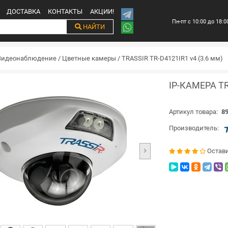
ДОСТАВКА
КОНТАКТЫ
АКЦИИ!
Пн-пт с 10:00 до 18:0
НАЙТИ
Видеонаблюдение
/
Цветные камеры
/
TRASSIR TR-D4121IR1 v4 (3.6 мм)
IP-КАМЕРА TR
Артикул товара:
89
Производитель:
Остав