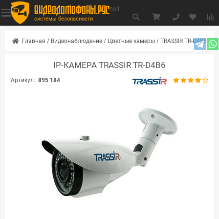
видеодомофоны.рус
null
системы безопасности
Главная
/
Видеонаблюдение
/
Цветные камеры
/
TRASSIR TR-D4B6
IP-КАМЕРА TRASSIR TR-D4B6
Артикул:
895 184