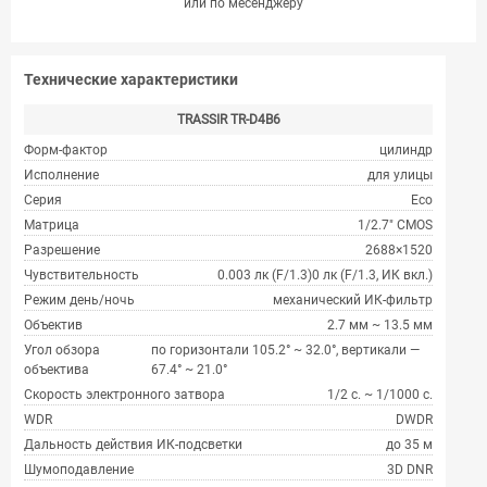
или по месенджеру
Технические характеристики
TRASSIR TR-D4B6
Форм-фактор
цилиндр
Исполнение
для улицы
Серия
Eco
Матрица
1/2.7" CMOS
Разрешение
2688×1520
Чувствительность
0.003 лк (F/1.3)0 лк (F/1.3, ИК вкл.)
Режим день/ночь
механический ИК-фильтр
Объектив
2.7 мм ~ 13.5 мм
Угол обзора
по горизонтали 105.2° ~ 32.0°, вертикали —
объектива
67.4° ~ 21.0°
Скорость электронного затвора
1/2 с. ~ 1/1000 с.
WDR
DWDR
Дальность действия ИК-подсветки
до 35 м
Шумоподавление
3D DNR