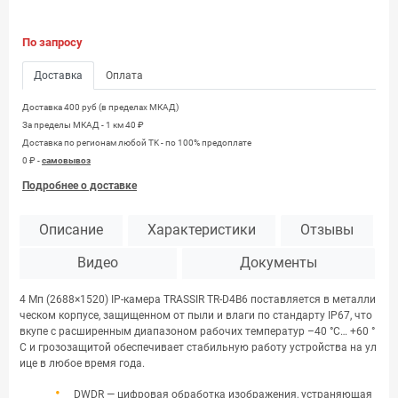
По запросу
Доставка
Оплата
Доставка 400 руб (в пределах МКАД)
За пределы МКАД - 1 км 40 ₽
Доставка по регионам любой TK - по 100% предоплате
0 ₽ -
самовывоз
Подробнее о доставке
Описание
Характеристики
Отзывы
Видео
Документы
4 Мп (2688×1520) IP-камера TRASSIR TR-D4B6 поставляется в металли
ческом корпусе, защищенном от пыли и влаги по стандарту IP67, что
вкупе с расширенным диапазоном рабочих температур –40 °C… +60 °
C и грозозащитой обеспечивает стабильную работу устройства на ул
ице в любое время года.
DWDR — цифровая обработка изображения, устраняющая