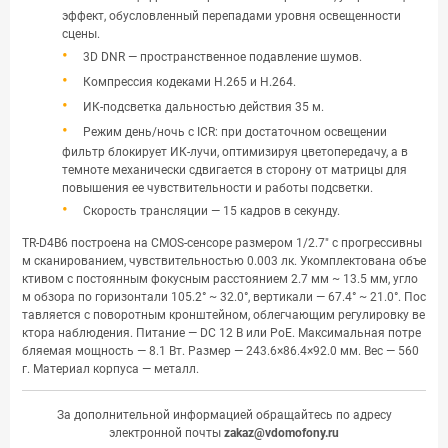
эффект, обусловленный перепадами уровня освещенности
сцены.
3D DNR — пространственное подавление шумов.
Компрессия кодеками H.265 и H.264.
ИК-подсветка дальностью действия 35 м.
Режим день/ночь с ICR: при достаточном освещении
фильтр блокирует ИК-лучи, оптимизируя цветопередачу, а в
темноте механически сдвигается в сторону от матрицы для
повышения ее чувствительности и работы подсветки.
Скорость трансляции — 15 кадров в секунду.
TR-D4B6 построена на CMOS-сенсоре размером 1/2.7" с прогрессивны
м сканированием, чувствительностью 0.003 лк. Укомплектована объе
ктивом с постоянным фокусным расстоянием 2.7 мм ~ 13.5 мм, угло
м обзора по горизонтали 105.2° ~ 32.0°, вертикали — 67.4° ~ 21.0°. Пос
тавляется с поворотным кронштейном, облегчающим регулировку ве
ктора наблюдения. Питание — DC 12 В или PoE. Максимальная потре
бляемая мощность — 8.1 Вт. Размер — 243.6×86.4×92.0 мм. Вес — 560
г. Материал корпуса — металл.
За дополнительной информацией обращайтесь по адресу
электронной почты
zakaz@vdomofony.ru