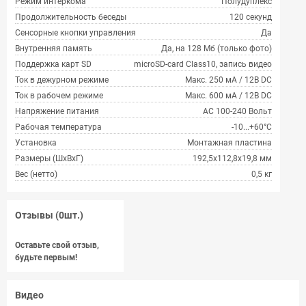
Режим интеркома
Полудуплекс
Продолжительность беседы
120 секунд
Сенсорные кнопки управления
Да
Внутренняя память
Да, на 128 Мб (только фото)
Поддержка карт SD
microSD-card Class10, запись видео
Ток в дежурном режиме
Макс. 250 мА / 12В DC
Ток в рабочем режиме
Макс. 600 мА / 12В DC
Напряжение питания
АС 100-240 Вольт
Рабочая температура
-10...+60°С
Установка
Монтажная пластина
Размеры (ШхВхГ)
192,5x112,8x19,8 мм
Вес (нетто)
0,5 кг
Отзывы (0шт.)
Оставьте свой отзыв,
будьте первым!
Видео