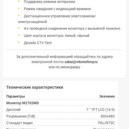
Поддержка режима интеркома
Режим ожидания с индикацией времени
Дистанционное управление электозамком/
электрозащёлкой
4-х проводное соединение монитора с вызывной панелью
Цвет корпуса монитора: белый, чёрный
Дизайн CTV-Tech
За дополнительной информацией обращайтесь по адресу
электронной почты
zakaz@vdomofony.ru
или по месенджеру
Технические характеристики
Параметры
Значение
Монитор M2702MD
Дисплей
7 ˝ TFT LCD (16:9)
Разрешение (ГхВ)
800x480
Стандарт видео
PAL/NTSC