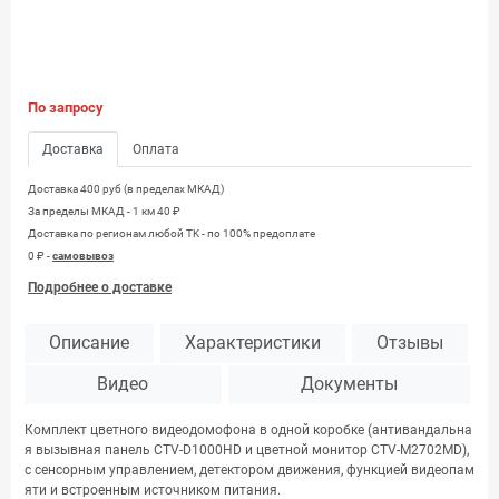
По запросу
Доставка
Оплата
Доставка 400 руб (в пределах МКАД)
За пределы МКАД - 1 км 40 ₽
Доставка по регионам любой TK - по 100% предоплате
0 ₽ -
самовывоз
Подробнее о доставке
Описание
Характеристики
Отзывы
Видео
Документы
Комплект цветного видеодомофона в одной коробке (антивандальна
я вызывная панель CTV-D1000HD и цветной монитор CTV-M2702MD),
с сенсорным управлением, детектором движения, функцией видеопам
яти и встроенным источником питания.