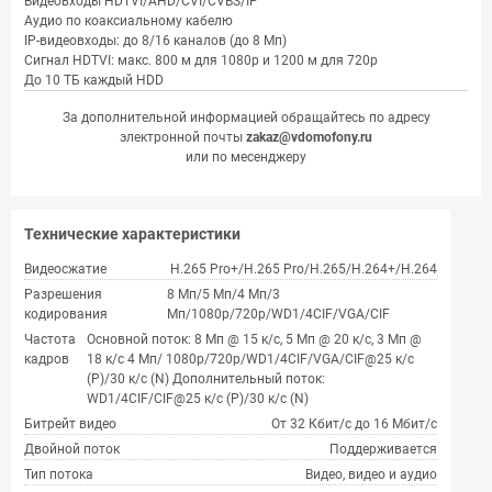
Видеовходы HDTVI/AHD/CVI/CVBS/IP
Аудио по коаксиальному кабелю
IP-видеовходы: до 8/16 каналов (до 8 Мп)
Сигнал HDTVI: макс. 800 м для 1080p и 1200 м для 720p
До 10 TБ каждый HDD
За дополнительной информацией обращайтесь по адресу
электронной почты
zakaz@vdomofony.ru
или по месенджеру
Технические характеристики
Видеосжатие
H.265 Pro+/H.265 Pro/H.265/H.264+/H.264
Разрешения
8 Мп/5 Мп/4 Мп/3
кодирования
Мп/1080p/720p/WD1/4CIF/VGA/CIF
Частота
Основной поток: 8 Мп @ 15 к/с, 5 Мп @ 20 к/с, 3 Мп @
кадров
18 к/с 4 Мп/ 1080p/720p/WD1/4CIF/VGA/CIF@25 к/с
(P)/30 к/с (N) Дополнительный поток:
WD1/4CIF/CIF@25 к/с (P)/30 к/с (N)
Битрейт видео
От 32 Кбит/с до 16 Мбит/с
Двойной поток
Поддерживается
Тип потока
Видео, видео и аудио