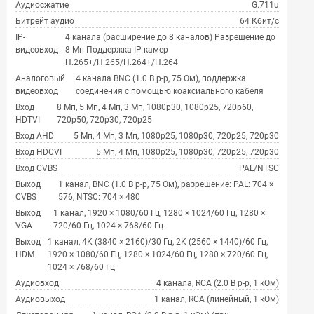
Аудиосжатие
G.711u
Битрейт аудио
64 Кбит/с
IP-
4 канала (расширение до 8 каналов) Разрешение до
видеовход
8 Mп Поддержка IP-камер
H.265+/H.265/H.264+/H.264
Аналоговый
4 канала BNC (1.0 В p-p, 75 Ом), поддержка
видеовход
соединения с помощью коаксиального кабеля
Вход
8 Мп, 5 Мп, 4 Мп, 3 Мп, 1080p30, 1080p25, 720p60,
HDTVI
720p50, 720p30, 720p25
Вход AHD
5 Мп, 4 Мп, 3 Мп, 1080p25, 1080p30, 720p25, 720p30
Вход HDCVI
5 Мп, 4 Мп, 1080p25, 1080p30, 720p25, 720p30
Вход CVBS
PAL/NTSC
Выход
1 канал, BNC (1.0 В p-p, 75 Ом), разрешение: PAL: 704 ×
CVBS
576, NTSC: 704 × 480
Выход
1 канал, 1920 × 1080/60 Гц, 1280 × 1024/60 Гц, 1280 ×
VGA
720/60 Гц, 1024 × 768/60 Гц
Выход
1 канал, 4K (3840 × 2160)/30 Гц, 2K (2560 × 1440)/60 Гц,
HDM
1920 × 1080/60 Гц, 1280 × 1024/60 Гц, 1280 × 720/60 Гц,
1024 × 768/60 Гц
Аудиовход
4 канала, RCA (2.0 В p-p, 1 кОм)
Аудиовыход
1 канал, RCA (линейный, 1 кОм)