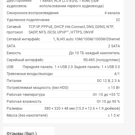
Двусторонняя
1 канал, RCA (2.0 В p-p, 1 кОм) (при
аудиосвязь
использовании первого аудиовхода)
Синхронное воспроизведение
4 канала
Удаленное подключение
32
Сетевой
TCP/IP, PPPoE, DHCP, Hik-Connect, DNS, DDNS, NTP,
протокол
SADP, NFS, iSCSI, UPnP™, HTTPS, ONVIF
Сетевой интерфейс
1, RJ45 auto 10M/100M/1000M Ethernet
SATA
2 SATA
Емкость
До 10 ТБ каждый накопитель
Серийный интерфейс
RS-485 (полудуплекс)
USB
Передняя панель: 1 × USB 2.0 Задняя панель: 1 × USB 3.0
Тревожные входы/выходы
4/1
Питание
DC 12 В, 2.3 A
Потребляемая мощность (без HDD)
≤ 15 Вт
Рабочая температура
От -10 до +55 °C
Рабочая влажность
От 10 до 90 %
Размеры
380 × 320 × 48 мм (15.0 × 12.6 × 1.9 дюймов)
Масса (без накопителя)
≤ 1.5 кг
Отзывы (0шт.)