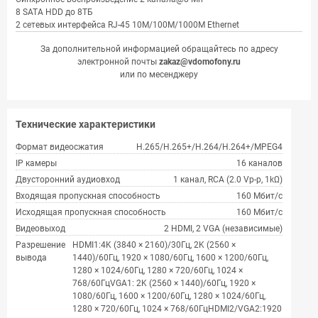
8 SATA HDD до 8ТБ
2 сетевых интерфейса RJ-45 10M/100M/1000M Ethernet
За дополнительной информацией обращайтесь по адресу
электронной почты
zakaz@vdomofony.ru
или по месенджеру
Технические характеристики
Формат видеосжатия
H.265/H.265+/H.264/H.264+/MPEG4
IP камеры
16 каналов
Двусторонний аудиовход
1 канал, RCA (2.0 Vp-p, 1kΩ)
Входящая пропускная способность
160 Мбит/с
Исходящая пропускная способность
160 Мбит/с
Видеовыход
2 HDMI, 2 VGA (независимые)
Разрешение
HDMI1:4K (3840 × 2160)/30Гц, 2K (2560 ×
вывода
1440)/60Гц, 1920 × 1080/60Гц, 1600 × 1200/60Гц,
1280 × 1024/60Гц, 1280 × 720/60Гц, 1024 ×
768/60ГцVGA1: 2K (2560 × 1440)/60Гц, 1920 ×
1080/60Гц, 1600 × 1200/60Гц, 1280 × 1024/60Гц,
1280 × 720/60Гц, 1024 × 768/60ГцHDMI2/VGA2:1920