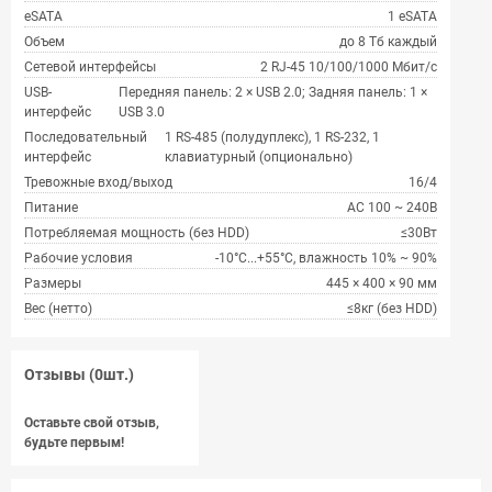
eSATA
1 eSATA
Объем
до 8 Тб каждый
Сетевой интерфейсы
2 RJ-45 10/100/1000 Мбит/с
USB-
Передняя панель: 2 × USB 2.0; Задняя панель: 1 ×
интерфейс
USB 3.0
Последовательный
1 RS-485 (полудуплекс), 1 RS-232, 1
интерфейс
клавиатурный (опционально)
Тревожные вход/выход
16/4
Питание
AC 100 ~ 240В
Потребляемая мощность (без HDD)
≤30Вт
Рабочие условия
-10°C...+55°C, влажность 10% ~ 90%
Размеры
445 × 400 × 90 мм
Вес (нетто)
≤8кг (без HDD)
Отзывы (0шт.)
Оставьте свой отзыв,
будьте первым!