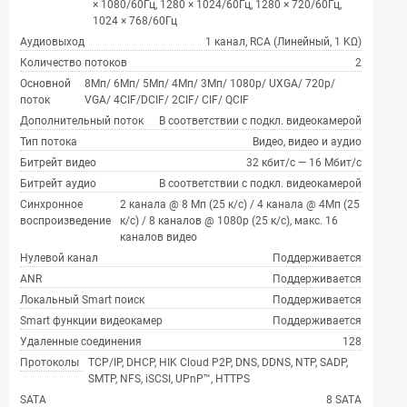
× 1080/60Гц, 1280 × 1024/60Гц, 1280 × 720/60Гц,
1024 × 768/60Гц
Аудиовыход
1 канал, RCA (Линейный, 1 KΩ)
Количество потоков
2
Основной
8Мп/ 6Мп/ 5Мп/ 4Мп/ 3Мп/ 1080p/ UXGA/ 720p/
поток
VGA/ 4CIF/DCIF/ 2CIF/ CIF/ QCIF
Дополнительный поток
В соответствии с подкл. видеокамерой
Тип потока
Видео, видео и аудио
Битрейт видео
32 кбит/с — 16 Мбит/с
Битрейт аудио
В соответствии с подкл. видеокамерой
Синхронное
2 канала @ 8 Мп (25 к/с) / 4 канала @ 4Мп (25
воспроизведение
к/с) / 8 каналов @ 1080p (25 к/с), макс. 16
каналов видео
Нулевой канал
Поддерживается
ANR
Поддерживается
Локальный Smart поиск
Поддерживается
Smart функции видеокамер
Поддерживается
Удаленные соединения
128
Протоколы
TCP/IP, DHCP, HIK Cloud P2P, DNS, DDNS, NTP, SADP,
SMTP, NFS, iSCSI, UPnP™, HTTPS
SATA
8 SATA