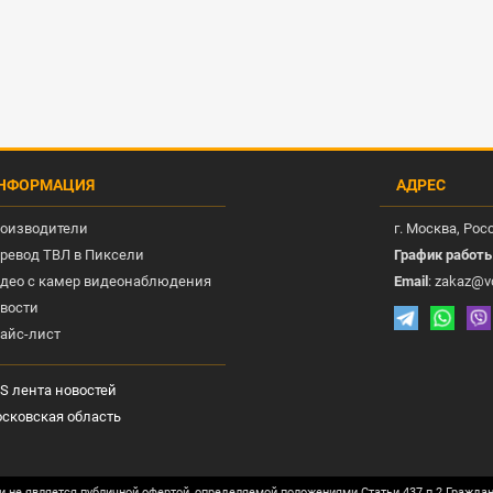
НФОРМАЦИЯ
АДРЕС
оизводители
г.
Москва
, Рос
ревод ТВЛ в Пиксели
График работ
део с камер видеонаблюдения
Email
:
zakaz@v
вости
айс-лист
S лента новостей
сковская область
и не является публичной офертой, определяемой положениями Статьи 437 п.2 Гражда