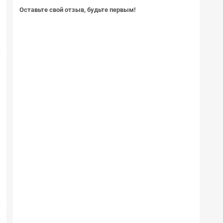
р
Оставьте свой отзыв, будьте первым!
V
A
)
5
1
о
с
я
б
r
r