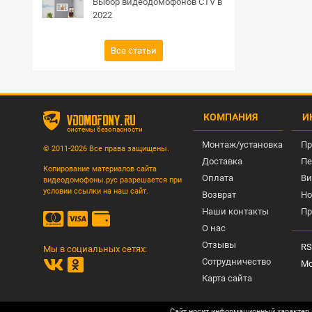
Выбор видеодомофонов CTV в
2022
Все статьи
КОМПАНИЯ
И
vdomofony.ru
системы безопасности
Монтаж/установка
Пр
© 2011-2026 Все права защищены.
Доставка
Пе
Копирование материалов сайта
Оплата
Ви
видеодомофоны.рус разрешается при
условии ссылки на наш сайт.
Возврат
Но
Наши контакты
Пр
О нас
Отзывы
RS
Мы в социальных сетях:
Сотрудничество
Мо
Карта сайта
Сайт носит информационный характер 