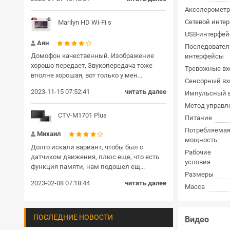
Акселерометр
Сетевой инте
Marilyn HD Wi-Fi s
USB-интерфей
Аян
Последовате
Домофон качественный. Изображение
интерфейсы
хорошо передает, Звукопередача тоже
Тревожные вх
вполне хорошая, вот только у мен...
Сенсорный вх
2023-11-15 07:52:41
читать далее
Импульсный 
Метод управл
CTV-M1701 Plus
Питание
Потребляема
Михаил
мощность
Долго искали вариант, чтобы был с
Рабочие
датчиком движения, плюс еще, что есть
условия
функция памяти, нам подошел ещ...
Размеры
2023-02-08 07:18:44
читать далее
Масса
ПОСЛЕДНИЕ НОВОСТИ
Видео