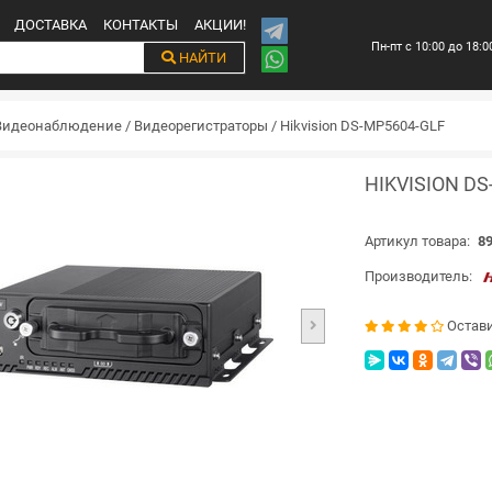
ДОСТАВКА
КОНТАКТЫ
АКЦИИ!
Пн-пт с 10:00 до 18:0
НАЙТИ
Видеонаблюдение
/
Видеорегистраторы
/
Hikvision DS-MP5604-GLF
HIKVISION D
Артикул товара:
89
Производитель:
Остав