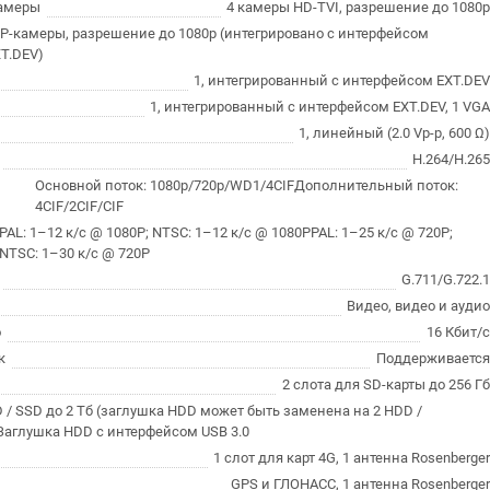
камеры
4 камеры HD-TVI, разрешение до 1080
IP-камеры, разрешение до 1080р (интегрировано с интерфейсом
T.DEV)
1, интегрированный с интерфейсом EXT.DE
1, интегрированный с интерфейсом EXT.DEV, 1 VG
1, линейный (2.0 Vp-p, 600 Ω
H.264/H.26
Основной поток: 1080p/720p/WD1/4CIFДополнительный поток:
4CIF/2CIF/CIF
PAL: 1–12 к/с @ 1080P; NTSC: 1–12 к/с @ 1080PPAL: 1–25 к/с @ 720P;
NTSC: 1–30 к/с @ 720P
G.711/G.722.
Видео, видео и ауди
о
16 Кбит/
к
Поддерживаетс
2 слота для SD-карты до 256 Г
 / SSD до 2 Тб (заглушка HDD может быть заменена на 2 HDD /
Заглушка HDD с интерфейсом USB 3.0
1 слот для карт 4G, 1 антенна Rosenberge
GPS и ГЛОНАСС, 1 антенна Rosenberge