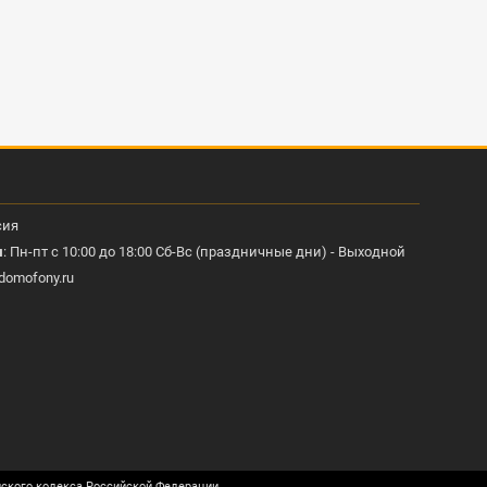
сия
ы
: Пн-пт с 10:00 до 18:00 Сб-Вс (праздничные дни) - Выходной
domofony.ru
нского кодекса Российской Федерации.