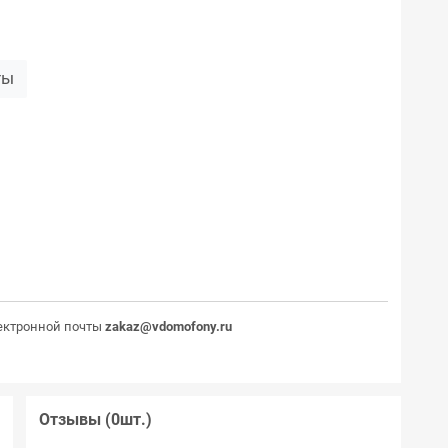
ты
ектронной почты
zakaz@vdomofony.ru
Отзывы (0шт.)