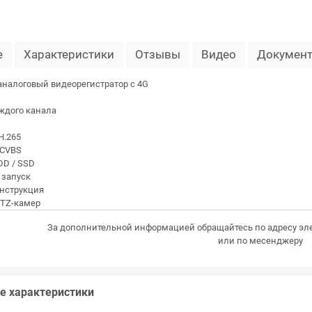
е
Характеристики
Отзывы
Видео
Докумен
аналоговый видеорегистратор c 4G
аждого канала
H.265
 CVBS
DD / SSD
 запуск
онструкция
PTZ-камер
За дополнительной информацией обращайтесь по адресу эл
или по месенджеру
е характеристики