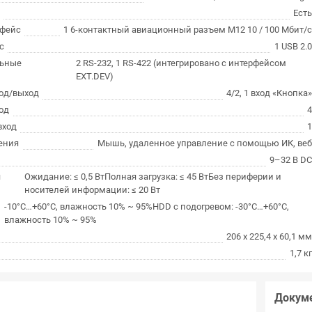
Ест
рфейс
1 6-контактный авиационный разъем M12 10 / 100 Мбит/
с
1 USB 2.
льные
2 RS-232, 1 RS-422 (интегрировано с интерфейсом
EXT.DEV)
од/выход
4/2, 1 вход «Кнопка
од
вход
ения
Мышь, удаленное управление с помощью ИК, ве
9–32 В D
я
Ожидание: ≤ 0,5 ВтПолная загрузка: ≤ 45 ВтБез периферии и
носителей информации: ≤ 20 Вт
-10°C…+60°C, влажность 10% ~ 95%HDD с подогревом: -30°C…+60°C,
влажность 10% ~ 95%
206 х 225,4 х 60,1 м
1,7 к
Докум