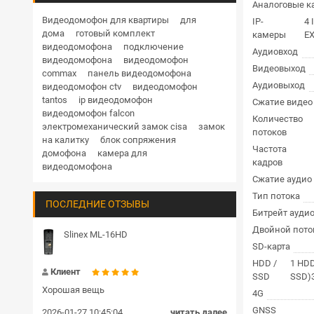
Аналоговые 
Дверные доводчики
Купольная поворотная уличные
Видеодомофон для квартиры
для
IP-
4 
дома
готовый комплект
камеры
EX
HD
1 Мп
1.3 Мп
2 Мп
3 Мп
4 Мп
Кнопки выхода
видеодомофона
подключение
Аудиовход
5 Мп
6 Мп
8 Мп
12 Мп
видеодомофона
видеодомофон
Гибкие переходы
Видеовыход
commax
панель видеодомофона
RVi
Hikvision
Hiwatch
Dahua
Аудиовыход
видеодомофон ctv
видеодомофон
TRASSIR
BEWARD
Комплекты и готовые решения СКУД
tantos
ip видеодомофон
Сжатие видео
видеодомофон falcon
Количество
Блоки сопряжения
электромеханический замок cisa
замок
потоков
на калитку
блок сопряжения
Частота
Передатчик и приемник
домофона
камера для
кадров
видеодомофона
Шлагбаумы
Сжатие аудио
Тип потока
ПОСЛЕДНИЕ ОТЗЫВЫ
Пульт управления
Битрейт ауди
Двойной пото
Громкоговорители
Slinex ML-16HD
SD-карта
Замки цилиндровые
HDD /
1 HDD
Клиент
SSD
SSD)
Хорошая вещь
4G
GNSS
2026-01-27 10:45:04
читать далее