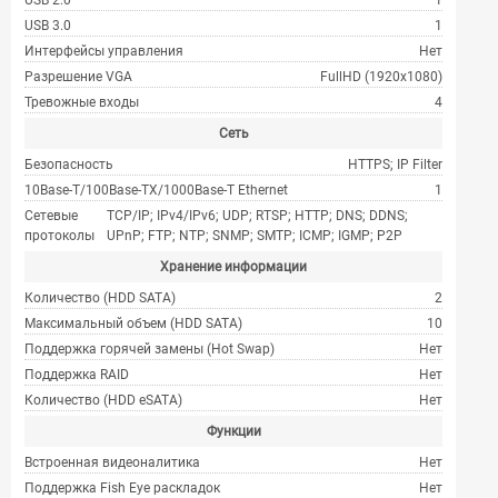
USB 2.0
1
USB 3.0
1
Интерфейсы управления
Нет
Разрешение VGA
FullHD (1920х1080)
Тревожные входы
4
Сеть
Безопасность
HTTPS; IP Filter
10Base-T/100Base-TX/1000Base-T Ethernet
1
Сетевые
TCP/IP; IPv4/IPv6; UDP; RTSP; HTTP; DNS; DDNS;
протоколы
UPnP; FTP; NTP; SNMP; SMTP; ICMP; IGMP; P2P
Хранение информации
Количество (HDD SATA)
2
Максимальный объем (HDD SATA)
10
Поддержка горячей замены (Hot Swap)
Нет
Поддержка RAID
Нет
Количество (HDD eSATA)
Нет
Функции
Встроенная видеоналитика
Нет
Поддержка Fish Eye раскладок
Нет