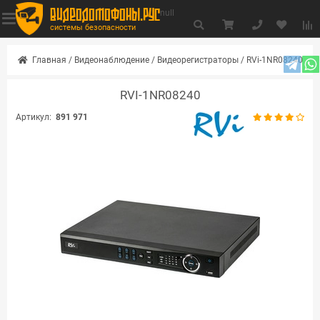
видеодомофоны.рус
null
системы безопасности
Главная
/
Видеонаблюдение
/
Видеорегистраторы
/
RVi-1NR08240
RVI-1NR08240
Артикул:
891 971