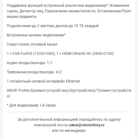
Поддержка функций встроенной аналитики видеокамер*: Изменение
сцены; Детектор лиц; Пересечение линии/области; Оставленные/Проп
авшие предметы
Подключение до 2 жестких дисков до 10 ТБ каждый
Встроенные архивы видеокамер*
Смарт-поиск, Нулевой канал
1 × VGA FullHD (1920×1080), 1 × HDMI UltraHD 4K (3840×2160)
Аудио входы/выходы: 1/1
Тревожные входы/выходы: 4/2
1 гигабитный сетевой интерфейс Ethernet
ONVIF Profile S(клиент/устройство)/G(устройство)/T(клиент/устройств
о)
* Для видеокамер 1-й серии
За дополнительной информацией обращайтесь по адресу
электронной почты
zakaz@vdomofony.ru
или по месенджеру