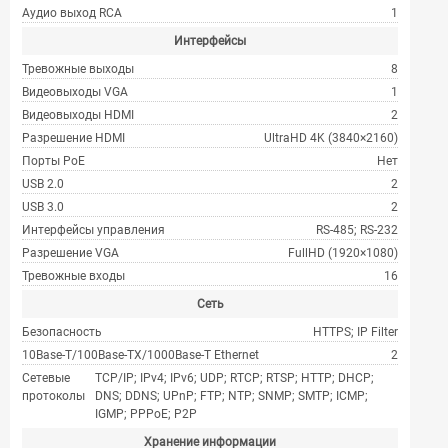
Аудио выход RCA
1
Интерфейсы
Тревожные выходы
8
Видеовыходы VGA
1
Видеовыходы HDMI
2
Разрешение HDMI
UltraHD 4K (3840×2160)
Порты PoE
Нет
USB 2.0
2
USB 3.0
2
Интерфейсы управления
RS-485; RS-232
Разрешение VGA
FullHD (1920×1080)
Тревожные входы
16
Сеть
Безопасность
HTTPS; IP Filter
10Base-T/100Base-TX/1000Base-T Ethernet
2
Сетевые
TCP/IP; IPv4; IPv6; UDP; RTCP; RTSP; HTTP; DHCP;
протоколы
DNS; DDNS; UPnP; FTP; NTP; SNMP; SMTP; ICMP;
IGMP; PPPoE; P2P
Хранение информации