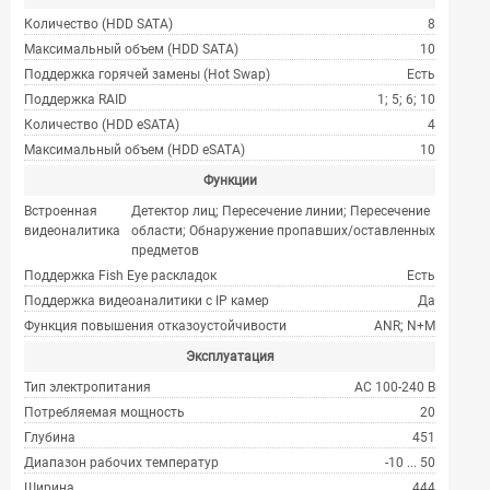
Количество (HDD SATA)
8
Максимальный объем (HDD SATA)
10
Поддержка горячей замены (Hot Swap)
Есть
Поддержка RAID
1; 5; 6; 10
Количество (HDD eSATA)
4
Максимальный объем (HDD eSATA)
10
Функции
Встроенная
Детектор лиц; Пересечение линии; Пересечение
видеоналитика
области; Обнаружение пропавших/оставленных
предметов
Поддержка Fish Eye раскладок
Есть
Поддержка видеоаналитики с IP камер
Да
Функция повышения отказоустойчивости
ANR; N+M
Эксплуатация
Тип электропитания
AC 100-240 В
Потребляемая мощность
20
Глубина
451
Диапазон рабочих температур
-10 ... 50
Ширина
444