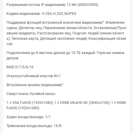
Разрешение потока IP видеокамер 12 Мп (4000×3000)
Кодеки видеокамер: H.264, H.265, MJPEG
Поддержка функций встроенной аналитики видеокамер*: Изменение
сцены; Детектор лиц; Пересечение линии/области; Оставленные/Проп
авшие предметы; Распознование лиц; Подсчет людей (линия/област
ь); Тепловая карта; Детекция скопления людей; Классификация объек
тов
Подключение до 8 жестких дисков до 10 ТБ каждый. Горячая замена
дисков
RAID 0/1/5/6/10
Отказоустойчивый кластер N+1
Встроенные архивы видеокамер*
Смарт-поиск, Нулевой канал
1 × VGA FullHD (1920×1080), 1 × HDMI UltraHD 4K (3840×2160), 1 × HDMI
FullHD (1920×1080)
Аудио входы/выходы: 1/1
Тревожные входы/выходы: 16/8