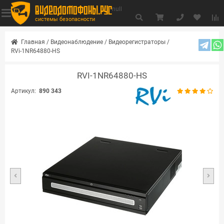
видеодомофоны.рус
null
системы безопасности
Главная
/
Видеонаблюдение
/
Видеорегистраторы
/
RVi-1NR64880-HS
RVI-1NR64880-HS
Артикул:
890 343