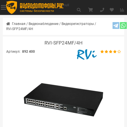
видеодомофоны.рус
null
системы безопасности
Главная
/
Видеонаблюдение
/
Видеорегистраторы
/
RVi-SFP24MF/4H
RVI-SFP24MF/4H
Артикул:
892 400