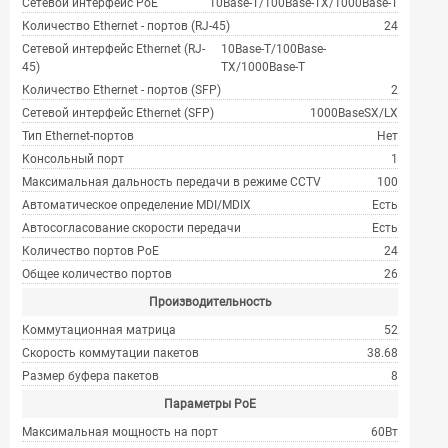
Сетевой интерфейс PoE
10Base-T/100Base-TX/1000Base-T
Количество Ethernet - портов (RJ-45)
24
Сетевой интерфейс Ethernet (RJ-
10Base-T/100Base-
45)
TX/1000Base-T
Количество Ethernet - портов (SFP)
2
Сетевой интерфейс Ethernet (SFP)
1000BaseSX/LX
Тип Ethernet-портов
Нет
Консольный порт
1
Максимальная дальность передачи в режиме CCTV
100
Автоматическое определение MDI/MDIX
Есть
Автосогласование скорости передачи
Есть
Количество портов PoE
24
Общее количество портов
26
Производительность
Коммутационная матрица
52
Скорость коммутации пакетов
38.68
Размер буфера пакетов
8
Параметры PoE
Максимальная мощность на порт
60Вт