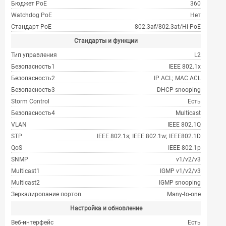
Бюджет PoE
360
Watchdog PoE
Нет
Стандарт PoE
802.3af/802.3at/Hi-PoE
Стандарты и функции
Тип управления
L2
Безопасность1
IEEE 802.1x
Безопасность2
IP ACL; MAC ACL
Безопасность3
DHCP snooping
Storm Control
Есть
Безопасность4
Multicast
VLAN
IEEE 802.1Q
STP
IEEE 802.1s; IEEE 802.1w; IEEE802.1D
QoS
IEEE 802.1p
SNMP
v1/v2/v3
Multicast1
IGMP v1/v2/v3
Multicast2
IGMP snooping
Зеркалирование портов
Many-to-one
Настройка и обновление
Веб-интерфейс
Есть