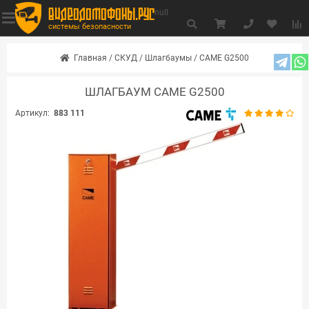
видеодомофоны.рус
null
системы безопасности
Главная
/
СКУД
/
Шлагбаумы
/
CAME G2500
ШЛАГБАУМ CAME G2500
Артикул:
883 111