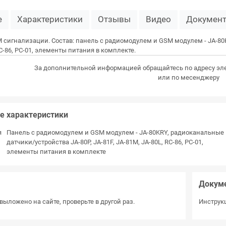
е
Характеристики
Отзывы
Видео
Докумен
сигнализации. Состав: панель c радиомодулем и GSM модулем - JA-80KR
RC-86, PC-01, элементы питания в комплекте.
За дополнительной информацией обращайтесь по адресу эл
или по месенджеру
е характеристики
я
Панель c радиомодулем и GSM модулем - JA-80KRY, радиоканальные
датчики/устройства JA-80P, JA-81F, JA-81M, JA-80L, RC-86, PC-01,
элементы питания в комплекте
Докум
выложено на сайте, проверьте в другой раз.
Инструкц