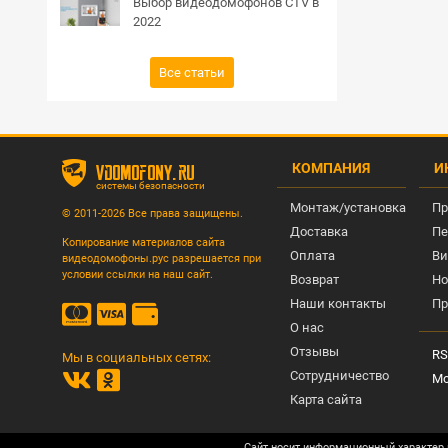
Выбор видеодомофонов CTV в
2022
Все статьи
КОМПАНИЯ
И
vdomofony.ru
системы безопасности
Монтаж/установка
Пр
© 2011-2026 Все права защищены.
Доставка
Пе
Копирование материалов сайта
Оплата
Ви
видеодомофоны.рус разрешается при
условии ссылки на наш сайт.
Возврат
Но
Наши контакты
Пр
О нас
Отзывы
RS
Мы в социальных сетях:
Сотрудничество
Мо
Карта сайта
Сайт носит информационный характер 