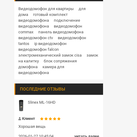
Дверные доводчики
Купольная поворотная уличные
Видеодомофон для квартиры
для
дома
готовый комплект
HD
1 Мп
1.3 Мп
2 Мп
3 Мп
4 Мп
Кнопки выхода
видеодомофона
подключение
5 Мп
6 Мп
8 Мп
12 Мп
видеодомофона
видеодомофон
Гибкие переходы
commax
панель видеодомофона
RVi
Hikvision
Hiwatch
Dahua
видеодомофон ctv
видеодомофон
TRASSIR
BEWARD
Комплекты и готовые решения СКУД
tantos
ip видеодомофон
видеодомофон falcon
Блоки сопряжения
электромеханический замок cisa
замок
на калитку
блок сопряжения
Передатчик и приемник
домофона
камера для
видеодомофона
Шлагбаумы
ПОСЛЕДНИЕ ОТЗЫВЫ
Пульт управления
Громкоговорители
Slinex ML-16HD
Замки цилиндровые
Клиент
Хорошая вещь
2026-01-27 10:45:04
читать далее