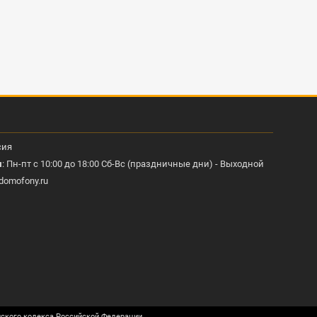
сия
ы
: Пн-пт с 10:00 до 18:00 Сб-Вс (праздничные дни) - Выходной
domofony.ru
нского кодекса Российской Федерации.