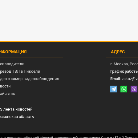
НФОРМАЦИЯ
АДРЕС
оизводители
г.
Москва
, Рос
ревод ТВЛ в Пиксели
График работ
део с камер видеонаблюдения
Email
:
zakaz@v
вости
айс-лист
S лента новостей
сковская область
и не является публичной офертой, определяемой положениями Статьи 437 п.2 Гражда