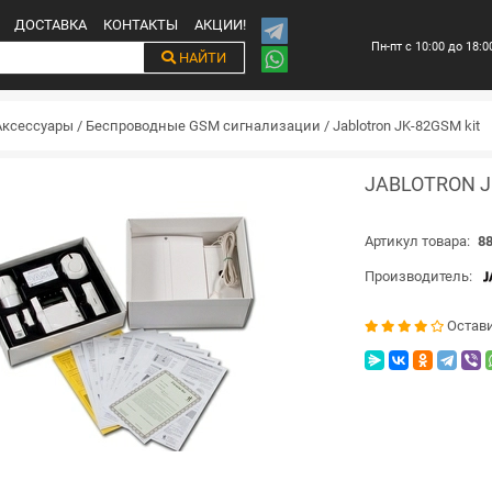
ДОСТАВКА
КОНТАКТЫ
АКЦИИ!
Пн-пт с 10:00 до 18:0
НАЙТИ
Аксессуары
/
Беспроводные GSM сигнализации
/
Jablotron JK-82GSM kit
JABLOTRON J
Артикул товара:
88
Производитель:
Остав