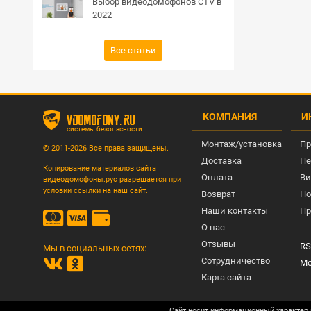
Выбор видеодомофонов CTV в
2022
Все статьи
КОМПАНИЯ
И
vdomofony.ru
системы безопасности
Монтаж/установка
Пр
© 2011-2026 Все права защищены.
Доставка
Пе
Копирование материалов сайта
Оплата
Ви
видеодомофоны.рус разрешается при
условии ссылки на наш сайт.
Возврат
Но
Наши контакты
Пр
О нас
Отзывы
RS
Мы в социальных сетях:
Сотрудничество
Мо
Карта сайта
Сайт носит информационный характер 