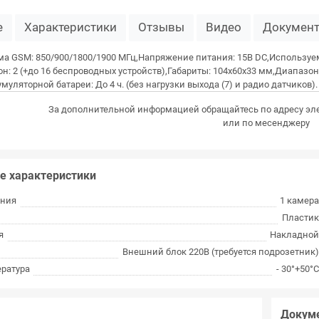
е
Характеристики
Отзывы
Видео
Докумен
ма GSM: 850/900/1800/1900 МГц,Напряжение питания: 15В DC,Использу
н: 2 (+до 16 беспроводных устройств),Габариты: 104x60x33 мм,Диапазон
муляторной батареи: До 4 ч. (без нагрузки выхода (7) и радио датчиков).
За дополнительной информацией обращайтесь по адресу эл
или по месенджеру
е характеристики
ения
1 камер
Пласти
я
Накладно
Внешний блок 220В (требуется подрозетник
ература
- 30°+50°
Докум