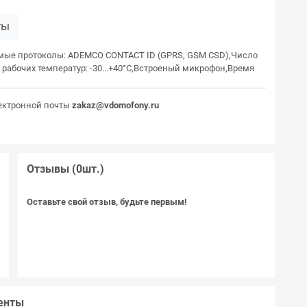
ты
емые протоколы: ADEMCO CONTACT ID (GPRS, GSM CSD),Число
 рабочих температур: -30...+40°C,Встроеный микрофон,Время
ектронной почты
zakaz@vdomofony.ru
Отзывы (0шт.)
а
Оставьте свой отзыв, будьте первым!
к
й
)
С
енты