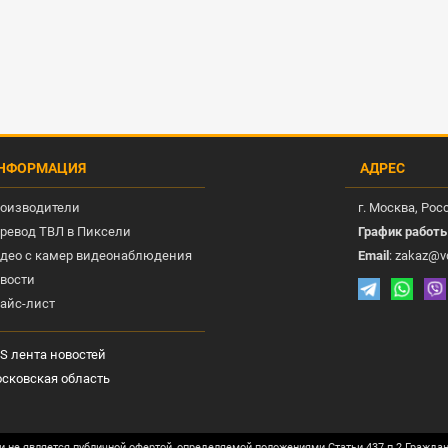
НФОРМАЦИЯ
АДРЕС
оизводители
г.
Москва
, Рос
ревод ТВЛ в Пиксели
График работ
део с камер видеонаблюдения
Email
:
zakaz@v
вости
айс-лист
S лента новостей
сковская область
и не является публичной офертой, определяемой положениями Статьи 437 п.2 Гражда