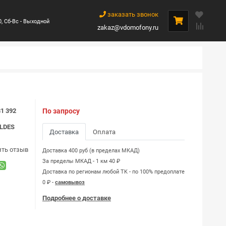
заказать звонок
0, Сб-Вс - Выходной
zakaz@vdomofony.ru
1 392
По запросу
LDES
Доставка
Оплата
ить отзыв
Доставка 400 руб (в пределах МКАД)
За пределы МКАД - 1 км 40 ₽
Доставка по регионам любой TK - по 100% предоплате
0 ₽ -
самовывоз
Подробнее о доставке