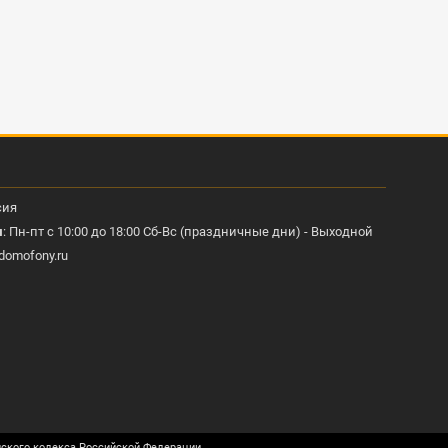
сия
ы
: Пн-пт с 10:00 до 18:00 Сб-Вс (праздничные дни) - Выходной
domofony.ru
нского кодекса Российской Федерации.