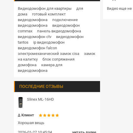
Дверные доводчики
Купольная поворотная уличные
Видео еще не 
Видеодомофон для квартиры
для
дома
готовый комплект
HD
1 Мп
1.3 Мп
2 Мп
3 Мп
4 Мп
Кнопки выхода
видеодомофона
подключение
5 Мп
6 Мп
8 Мп
12 Мп
видеодомофона
видеодомофон
Гибкие переходы
commax
панель видеодомофона
RVi
Hikvision
Hiwatch
Dahua
видеодомофон ctv
видеодомофон
TRASSIR
BEWARD
Комплекты и готовые решения СКУД
tantos
ip видеодомофон
видеодомофон falcon
Блоки сопряжения
электромеханический замок cisa
замок
на калитку
блок сопряжения
Передатчик и приемник
домофона
камера для
видеодомофона
Шлагбаумы
ПОСЛЕДНИЕ ОТЗЫВЫ
Пульт управления
Громкоговорители
Slinex ML-16HD
Замки цилиндровые
Клиент
Хорошая вещь
2026-01-27 10:45:04
читать далее