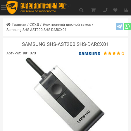
видеодомофоны.рус
null
системы безопасности
Главная
/
СКУД
/
Электронный дверной замок
/
Samsung SHS-AST200 SHS-DARCX01
SAMSUNG SHS-AST200 SHS-DARCX01
Артикул:
881 373