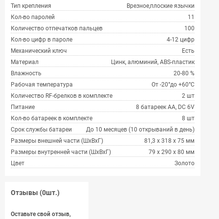
Тип крепления
Врезное,плоские язычки
Кол-во паролей
11
Количество отпечатков пальцев
100
Кол-во цифр в пароле
4-12 цифр
Механический ключ
Есть
Материал
Цинк, алюминий, ABS-пластик
Влажность
20-80 %
Рабочая температура
От -20°до +60°C
Количество RF-брелков в комплекте
2 шт
Питание
8 батареек АА, DC 6V
Кол-во батареек в комплекте
8 шт
Срок службы батареи
До 10 месяцев (10 открываний в день)
Размеры внешней части (ШxВxГ)
81,3 х 318 х 75 мм
Размеры внутренней части (ШxВxГ)
79 х 290 х 80 мм
Цвет
Золото
Отзывы (0шт.)
Оставьте свой отзыв,