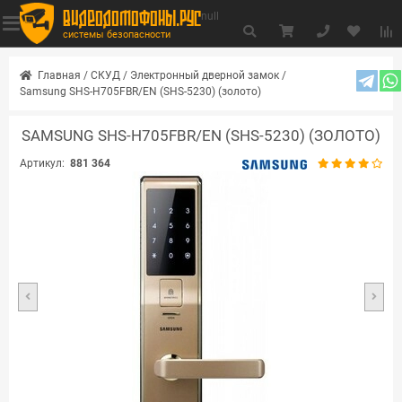
видеодомофоны.рус
null
системы безопасности
Главная
/
СКУД
/
Электронный дверной замок
/
Samsung SHS-H705FBR/EN (SHS-5230) (золото)
SAMSUNG SHS-H705FBR/EN (SHS-5230) (ЗОЛОТО)
Артикул:
881 364