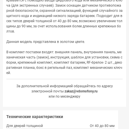
крывается с помощью ввода цифрового кода или механического клю
ча (для экстренных случаев). Замок оснащен датчиком противопожа
рной безопасности, охранной сигнализацией, функцией случайного за
щитного кода и индикацией низкого заряда батареек. Подходит для в
сех типов дверей толщиной от 40 до 80 мм, возможно увеличение тол
щины до 90 мм, за счет использования более длинных крепежных бо
лтов.
Данная модель представлена в золотом цвете.
В комплект поставки входят: внешняя панель, внутренняя панель, ме
ханическая часть (замок), инструкция, шаблон для установки, схема с
борки, крепежный комплект, комплект батареек, RF-брелок- 2 шт., деко
ративная планка, бокс в ригельный паз, комплект механических ключ
ей.
За дополнительной информацией обращайтесь по адресу
электронной почты
zakaz@vdomofony.ru
или по месенджеру
Технические характеристики
Для дверей толщиной
От 40 до 80 мм