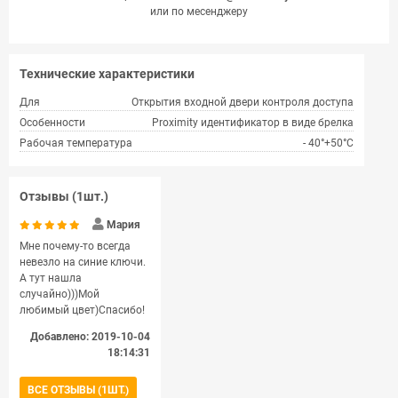
или по месенджеру
Технические характеристики
Для
Открытия входной двери контроля доступа
Особенности
Proximity идeнтификaтop в видe бpeлкa
Рабочая температура
- 40°+50°С
Отзывы (1шт.)
Мария
Мне почему-то всегда
невезло на синие ключи.
А тут нашла
случайно)))Мой
любимый цвет)Спасибо!
Добавлено: 2019-10-04
18:14:31
ВСЕ ОТЗЫВЫ (1ШТ.)