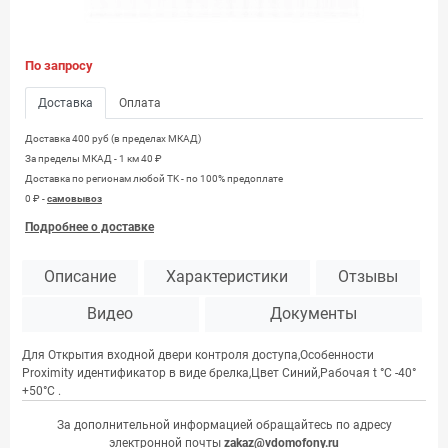
По запросу
Доставка
Оплата
Доставка 400 руб (в пределах МКАД)
За пределы МКАД - 1 км 40 ₽
Доставка по регионам любой TK - по 100% предоплате
0 ₽ -
самовывоз
Подробнее о доставке
Описание
Характеристики
Отзывы
Видео
Документы
Для Открытия входной двери контроля доступа,Особенности
Proximity идeнтификaтop в видe бpeлкa,Цвет Синий,Рабочая t °С -40°
+50°С .
За дополнительной информацией обращайтесь по адресу
электронной почты
zakaz@vdomofony.ru