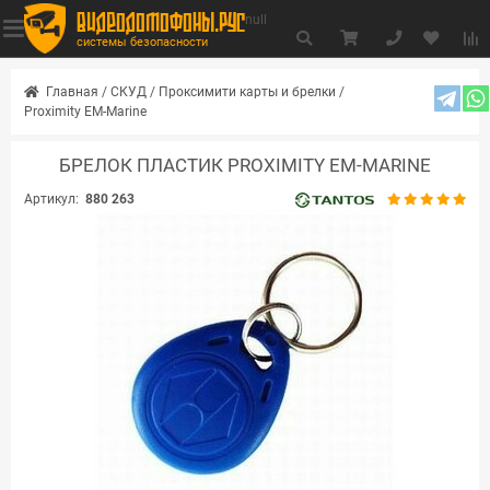
видеодомофоны.рус
null
системы безопасности
Главная
/
СКУД
/
Проксимити карты и брелки
/
Proximity EM-Marine
БРЕЛОК ПЛАСТИК PROXIMITY EM-MARINE
Артикул:
880 263