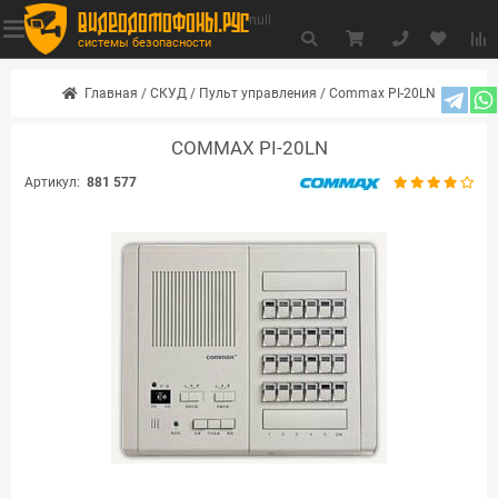
видеодомофоны.рус
null
системы безопасности
Главная
/
СКУД
/
Пульт управления
/
Commax PI-20LN
COMMAX PI-20LN
Артикул:
881 577