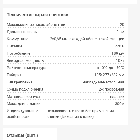
Технические характеристики
Максимальное число абонентов
20
Дальность связи
2 км
Коммутация
2х0,65 мм к каждой абонентской станции
Питание
220 В
Потребление
180 мА
Выходная мощность
10Вт
Рабочая температура
от 0°С до +50°С
Габариты
105х277х232 мм
Тип крепления
накладная-настольная
Схема подключения
2-х проводная
Материал корпуса
пластик
Макс. длина линии
300м
Индивидуальные
возможность ответа без применения
особенности
кнопки (фиксация кнопки)
Отзывы (0шт.)