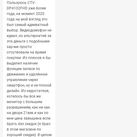
Пользуюсь CTV-
DP4102FHD уже более
года, на момент 2020
года на мой взгляд это
был самый адекватный
выбор. Видеодомофон не
идеал, но альтернатив за
эти деньги с подобными
хар-ми просто
отсутвовали на время
покупки. Из плюсов я бы
выделил наличие
функции записи по
движению и удалённое
управление через
смартфон, ну и не плохой
дизайн. Из недостатков,
хотелось бы все же
монитор с большим
разрешением, как ни как
на дворе 21век и как по
мне цена завышена если
брать без скидок (я брал
в этом магазине по
хорошей скидке). В целом