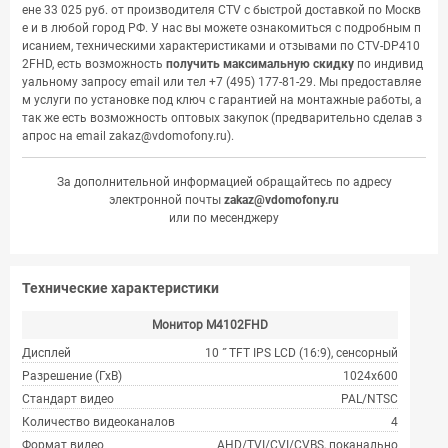
ене 33 025 руб. от производителя CTV с быстрой доставкой по Москв
е и в любой город РФ. У нас вы можете ознакомиться с подробным п
исанием, техническими характеристиками и отзывами по CTV-DP410
2FHD, есть возможность
получить максимальную скидку
по индивид
уальному запросу email или тел
+7 (495) 177-81-29
. Мы предоставляе
м услуги по установке под ключ с гарантией на монтажные работы, а
так же есть возможность оптовых закупок (предварительно сделав з
апрос на email
zakaz@vdomofony.ru
).
За дополнительной информацией обращайтесь по адресу
электронной почты
zakaz@vdomofony.ru
или по месенджеру
Технические характеристики
Монитор M4102FHD
Дисплей
10 ˝ TFT IPS LCD (16:9), сенсорный
Разрешение (ГхВ)
1024x600
Стандарт видео
PAL/NTSC
Количество видеоканалов
4
Формат видео
AHD/TVI/CVI/CVBS, поканально