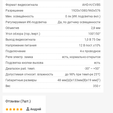
Формат видеосигнала
AHD-H/CVBS
Разрешение
1920x1080/960x576
Мин. освещённость
0 лк (ИК подсветка вкл.)
Регулируемая ИК-подсветка
Да, по датчику освещенности
Объектив
2,8 мм
Угол обзора (гор./верт.)
100°/50°
Выход видеосигнала
1,0 В 75 Ом
Напряжение питания
12 В пост.±10%
Подключение
4-х проводное
Реле электр. замка
есть, нормально-открытое
Подсветка кнопки вызова
есть
Диапазон раб. темп.
-30° ~ +50°
Допустимая относит. влажность
до 98% при темп-ре 25°С
Габаритные размеры
48 мм(Ш)х133мм(В)х19 мм(Г)
Вес
350 г
Отзывы (7шт.)
Андрей