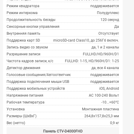
Режим квадратора
поддерживается
Режим интеркома
Полудуплекс
Продолжительность беседы
120 секунд
Сенсорные кнопки управления
Да
Внутренняя память
Отсутствует
Поддержка карт SD
microSD-card Class10, до 256Гб включ.
Запись видео со звуком
да, 1 и 2 каналы
Разрешение записи
FULLHD/HD/960H/D1
Частота кадров записи, к/с
FULLHD: 1-15, HD/960H/D1: 1-25
Детектор движения
да, все 4 канала
Голосовые сообщения/Автоответчик
поддерживается
Поддержка подключения мыши USB
поддерживается
Поддержка мобильных устройств
iOS, Android
Напряжение питания
АС 100-240 Вольт
Рабочая температура
-10...+60°С
Установка
Монтажная пластина
Размеры (ШхВхГ)
264,8x157,8x25,3 мм
Вес (нетто)
0,9 кг
Панель CTV-D4000FHD