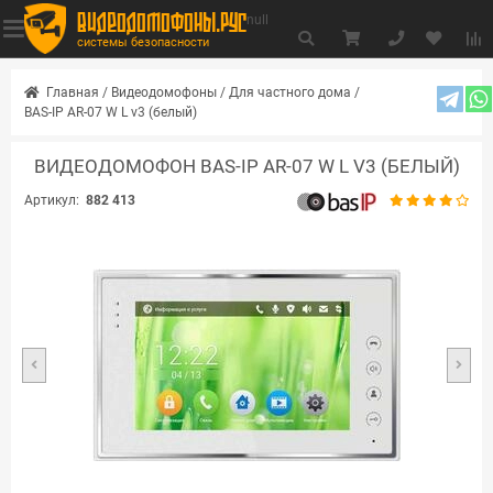
видеодомофоны.рус
null
системы безопасности
Главная
/
Видеодомофоны
/
Для частного дома
/
BAS-IP AR-07 W L v3 (белый)
ВИДЕОДОМОФОН BAS-IP AR-07 W L V3 (БЕЛЫЙ)
Артикул:
882 413