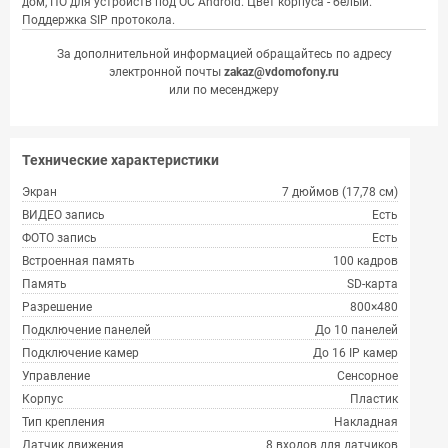
дом, ПО для устройств под ОС Android. Цвет корпуса - белый.
Поддержка SIP протокола.
За дополнительной информацией обращайтесь по адресу
электронной почты
zakaz@vdomofony.ru
или по месенджеру
Технические характеристики
Экран
7 дюймов (17,78 см)
ВИДЕО запись
Есть
ФОТО запись
Есть
Встроенная память
100 кадров
Память
SD-карта
Разрешение
800×480
Подключение панелей
До 10 панелей
Подключение камер
До 16 IP камер
Управление
Сенсорное
Корпус
Пластик
Тип крепления
Накладная
Датчик движения
8 входов для датчиков