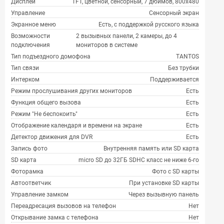
Дисплей
TFT, цветной, сенсорный, 7 дюймов, 800х480
Управление
Сенсорный экран
Экранное меню
Есть, с поддержкой русского языка
Возможности
2 вызывных панели, 2 камеры, до 4
подключения
мониторов в системе
Тип подъездного домофона
TANTOS
Тип связи
Без трубки
Интерком
Поддерживается
Режим прослушивания других мониторов
Есть
Функция общего вызова
Есть
Режим "Не беспокоить"
Есть
Отображение календаря и времени на экране
Есть
Детектор движения для DVR
Есть
Запись фото
Внутренняя память или SD карта
SD карта
micro SD до 32ГБ SDHC класс не ниже 6-го
Фоторамка
Фото с SD карты
Автоответчик
При установке SD карты
Управление замком
Через вызывную панель
Переадресация вызовов на телефон
Нет
Открывание замка с телефона
Нет