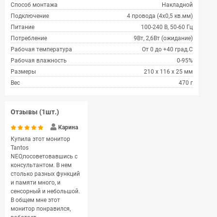
Способ монтажа
Накладной
Подключение
4 провода (4х0,5 кв.мм)
Питание
100-240 В, 50-60 Гц
Потребление
9Вт, 2,6Вт (ожидание)
Рабочая температура
От 0 до +40 град.С
Рабочая влажность
0-95%
Размеры
210 х 116 х 25 мм
Вес
470 г
Отзывы (1шт.)
Карина
Купила этот монитор
Tantos
NEO,посоветовавшись с
консультантом. В нем
столько разных функций
и памяти много, и
сенсорный и небольшой.
В общем мне этот
монитор понравился,