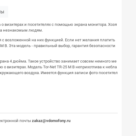
ты
о визитерах и посетителях с помощью экрана монитора. Хозя
ища незнакомым людям.
 с возложенной на них функцией. Если нет желания платить
M B. Эта модель - правильный выбор, гарантия безопасности
рана 4 дюйма. Такое устройство занимает совсем немного ме
 о визитерах. Модель Tor-Net TR-25 M B неприхотлива к небла
кружающего воздуха. Имеется функция записи фото посетител
ектронной почты
zakaz@vdomofony.ru