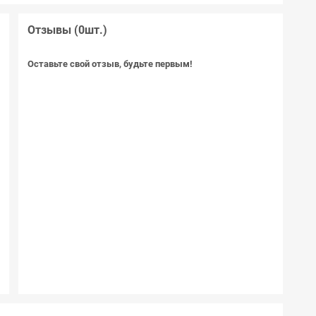
Отзывы (0шт.)
и
Оставьте свой отзыв, будьте первым!
)
в
б
и
а
Л
е
е
е
м
C
В
й