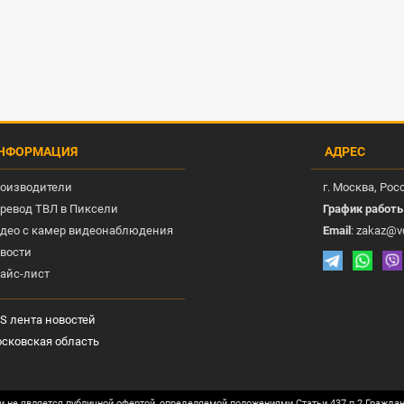
НФОРМАЦИЯ
АДРЕС
оизводители
г.
Москва
, Рос
ревод ТВЛ в Пиксели
График работ
део с камер видеонаблюдения
Email
:
zakaz@v
вости
айс-лист
S лента новостей
сковская область
и не является публичной офертой, определяемой положениями Статьи 437 п.2 Гражда