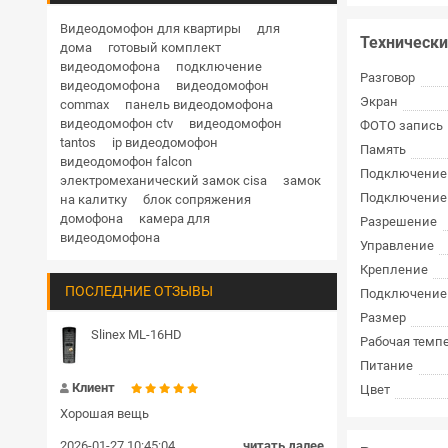
Дверные доводчики
Купольная поворотная уличные
Видеодомофон для квартиры
для
Технически
дома
готовый комплект
HD
1 Мп
1.3 Мп
2 Мп
3 Мп
4 Мп
Кнопки выхода
видеодомофона
подключение
Разговор
5 Мп
6 Мп
8 Мп
12 Мп
видеодомофона
видеодомофон
Гибкие переходы
Экран
commax
панель видеодомофона
RVi
Hikvision
Hiwatch
Dahua
видеодомофон ctv
видеодомофон
ФОТО запись
TRASSIR
BEWARD
Комплекты и готовые решения СКУД
tantos
ip видеодомофон
Память
видеодомофон falcon
Подключение
Блоки сопряжения
электромеханический замок cisa
замок
Подключение
на калитку
блок сопряжения
Передатчик и приемник
домофона
камера для
Разрешение
видеодомофона
Управление
Шлагбаумы
Крепление
ПОСЛЕДНИЕ ОТЗЫВЫ
Подключение
Пульт управления
Размер
Громкоговорители
Slinex ML-16HD
Рабочая темп
Питание
Замки цилиндровые
Клиент
Цвет
Хорошая вещь
2026-01-27 10:45:04
читать далее