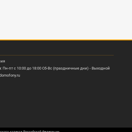
сия
ы
: Пн-пт с 10:00 до 18:00 Сб-Вс (праздничные дни) - Выходной
domofony.ru
нского кодекса Российской Федерации.