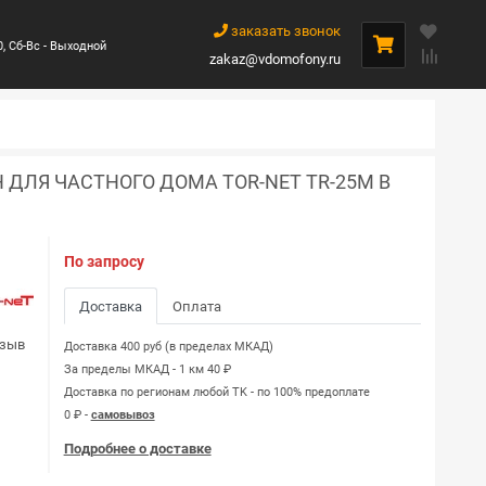
заказать звонок
0, Сб-Вс - Выходной
zakaz@vdomofony.ru
ДЛЯ ЧАСТНОГО ДОМА TOR-NET TR-25M B
По запросу
Доставка
Оплата
тзыв
Доставка 400 руб (в пределах МКАД)
За пределы МКАД - 1 км 40 ₽
Доставка по регионам любой TK - по 100% предоплате
0 ₽ -
самовывоз
Подробнее о доставке