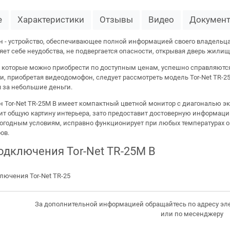
е
Характеристики
Отзывы
Видео
Докумен
 - устройство, обеспечивающее полной информацией своего владельца 
ляет себе неудобства, не подвергается опасности, открывая дверь жил
 которые можно приобрести по доступным ценам, успешно справляются
, приобретая видеодомофон, следует рассмотреть модель Tor-Net TR-25
 за небольшие деньги.
 Tor-Net TR-25M B имеет компактный цветной монитор с диагональю эк
тит общую картину интерьера, зато предоставит достоверную информацию
огодным условиям, исправно функционирует при любых температурах о
ов.
одключения Tor-Net TR-25M B
За дополнительной информацией обращайтесь по адресу эл
или по месенджеру