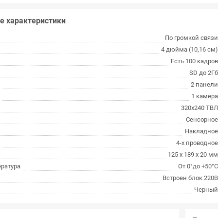
е характеристики
По громкой связ
4 дюйма (10,16 см
Есть 100 кадро
SD до 2Г
2 панел
1 камер
320x240 ТВ
Сенсорно
Накладно
4-х проводно
125 х 189 х 20 м
ература
От 0°до +50°
Встроен блок 220
Черны