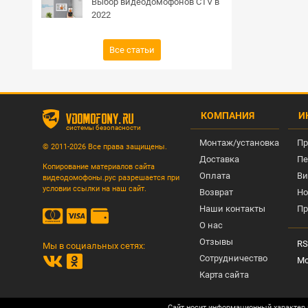
Выбор видеодомофонов CTV в
2022
Все статьи
КОМПАНИЯ
И
vdomofony.ru
системы безопасности
Монтаж/установка
Пр
© 2011-2026 Все права защищены.
Доставка
Пе
Копирование материалов сайта
Оплата
Ви
видеодомофоны.рус разрешается при
условии ссылки на наш сайт.
Возврат
Но
Наши контакты
Пр
О нас
Отзывы
RS
Мы в социальных сетях:
Сотрудничество
Мо
Карта сайта
Сайт носит информационный характер 