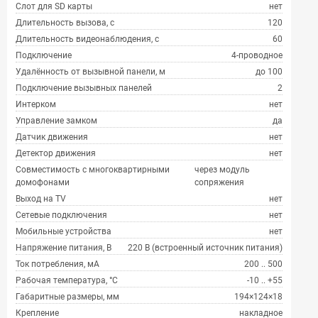
Слот для SD карты
нет
Длительность вызова, с
120
Длительность видеонаблюдения, с
60
Подключение
4-проводное
Удалённость от вызывной панели, м
до 100
Подключение вызывных панелей
2
Интерком
нет
Управление замком
да
Датчик движения
нет
Детектор движения
нет
Совместимость с многоквартирными
через модуль
домофонами
сопряжения
Выход на TV
нет
Сетевые подключения
нет
Мобильные устройства
нет
Напряжение питания, В
220 В (встроенный источник питания)
Ток потребления, мА
200 .. 500
Рабочая температура, °С
-10 .. +55
Габаритные размеры, мм
194×124×18
Крепление
накладное